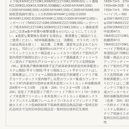
イプ桟木MXE□ZZ103¥3,000MXE□ZZ105¥2,000W20セット価格
1830×15×9、375
¥22,000¥20,000¥33,500¥30,500棚板□-A2000-MYAN¥9,500□-
1950×68×35受 
C2000-MYAN¥8,000□-A2000-MYAN¥9,500□-C2000-MYAN¥8,000
1950×15×9、39
前框受桟雑巾摺セット□-B2000-MYAN¥12,500□-D2000-
ーパイプL＝900 φ
MYAN¥12,000□-B2000-MYAN¥12,500□-D2000-MYAN¥12,000ハ
φ25W13MXEZZZ
ンガーパイプMXEZZZ102¥8,000MXEZZZ102¥8,000ハンガーパ
φ25W18MXEZZZ
イプ桟木MXE□ZZ104¥3,500MXE□ZZ106¥2,500セット価格使用
φ25W20MXEZZ
上のご注意●集中荷重や衝撃過重をかけないようにしてくださ
中段用W13、
い。●過度な重量物を収納する場合は、耐過重をご確認のうえ、
18MXE□ZZ103¥3,
ご使用ください。NEW掲載価格には、消費税、ガラス代（ガラ
枕棚用W13、
ス組込商品を除く）、組立費、工事費、運賃等は含まれており
18MXE□ZZ105¥2
ません。702リビング建材Biz-LIXデザインラインアップウッディ
ーパイプ用桟木は
ーラインクリエカラー商品色トレンドカラー室内ドア室内引戸
有償部品P.708
室内用窓可動間仕切りクローゼットドア通風建具ファミリーラ
別冊＞商品カタログ
イン室内ドア室内引戸クローゼットドアドアプラス玄関収納
アップウッディー
（WL）新和風戸襖和襖和障子定尺材床材床材床造作材床暖房シ
内ドア室内引戸室
ステム階段/手すり階段/手すり階段ユニット手すりロフトはし
具ファミリーライ
ご屋根裏はしごリフォーム階段造作材定尺材腰壁インテリア格
ラス玄関収納（W
子カーテンボックス室内物干し出窓カウンター集成カウンター
作材床暖房システ
モイスNT内装材DS窓枠在来用木造用ジャストカット外張断熱用
りロフトはしご屋
204用サーモスⅡ用 （在来・204）マイスターⅡ用（在来・
インテリア格子カ
204）浴室ドア用玄関ドア用アパートドア用スマート10一方枠タ
成カウンターモイ
イプ木造用フリーカット非木造用ジャストカット収納ボックス
用外張断熱用204
タイプシステム収納フレームタイプパネルタイプインテリア収
（在来・204）
納タスボックス収納部材床下収納有償部品商品詳細一覧特注対
一方枠タイプ木造
応品特注寸法対応特別仕様設定一覧特別仕様対応互換性
システム収納ボッ
テリア収納タスボ
覧特注対応品特注
性