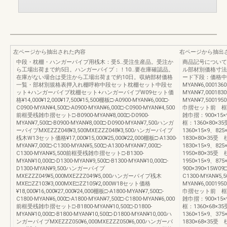
左ページから抽出された内容
右ページから抽出
中段・枕棚・ハンガーパイプ用桟木：受5…受注生産品。受注か
商品記号について
ら工場出荷まで約5日。ハンガーパイプ：！10…要在庫確認品。
ル部材別価格寸法
在庫がない場合は受注から工場出荷まで約10日。収納部材価格
ード下段：価格中段棚板
一覧・部材別規格表押入れ棚呼称中段セット枕棚セット中段セ
MYAN¥6,0001360
ット+ハンガーパイプ枕棚セット+ハンガーパイプW09セット価
MYAN¥7,0001830
格¥14,000¥12,000¥17,500¥15,500棚板□-A0900-MYAN¥6,000□-
MYAN¥7,500195
C0900-MYAN¥4,500□-A0900-MYAN¥6,000□-C0900-MYAN¥4,500
巾摺セット前 框：90
前框受桟雑巾摺セット□-B0900-MYAN¥8,000□-D0900-
雑巾摺：900×15×9
MYAN¥7,500□-B0900-MYAN¥8,000□-D0900-MYAN¥7,500ハンガ
框：1360×80×3
ーパイプMXEZZZ048¥3,500MXEZZZ048¥3,500ハンガーパイプ
1360×15×9、825
桟木W13セット価格¥17,000¥15,000¥25,000¥22,000棚板□-A1300-
1830×80×35受 
MYAN¥7,000□-C1300-MYAN¥5,500□-A1300-MYAN¥7,000□-
1830×15×9、825
C1300-MYAN¥5,500前框受桟雑巾摺セット□-B1300-
1950×80×35受 
MYAN¥10,000□-D1300-MYAN¥9,500□-B1300-MYAN¥10,000□-
1950×15×9、875
D1300-MYAN¥9,500ハンガーパイプ
900×390×15W09□
MXEZZZ049¥5,000MXEZZZ049¥5,000ハンガーパイプ桟木
C1300-MYAN¥5,5
MXE□ZZ103¥3,000MXE□ZZ105¥2,000W18セット価格
MYAN¥6,000195
¥18,000¥16,000¥27,000¥24,000棚板□-A1800-MYAN¥7,500□-
巾摺セット前 框：90
C1800-MYAN¥6,000□-A1800-MYAN¥7,500□-C1800-MYAN¥6,000
雑巾摺：900×15×9
前框受桟雑巾摺セット□-B1800-MYAN¥10,500□-D1800-
框：1360×68×3
MYAN¥10,000□-B1800-MYAN¥10,500□-D1800-MYAN¥10,000ハ
1360×15×9、375
ンガーパイプMXEZZZ050¥6,000MXEZZZ050¥6,000ハンガーパ
1830×68×35受 