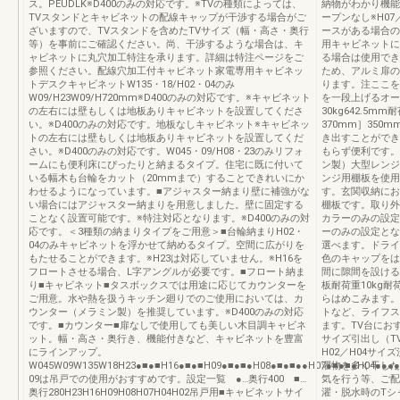
ス。PEUDLK※D400のみの対応です。※TVの種類によっては、
納物がわかり機能
TVスタンドとキャビネットの配線キャップが干渉する場合がご
ープンなし※H0
ざいますので、TVスタンドを含めたTVサイズ（幅・高さ・奥行
ースがある場合の
等）を事前にご確認ください。尚、干渉するような場合は、キ
用キャビネットに
ャビネットに丸穴加工特注を承ります。詳細は特注ページをご
る場合は使用でき
参照ください。配線穴加工付キャビネット家電専用キャビネッ
ため、アルミ扉の
トデスクキャビネットW135・18/H02・04のみ
ります。注ここを
W09/H23W09/H720mm※D400のみの対応です。※キャビネット
を一段上げるオー
の左右には壁もしくは地板ありキャビネットを設置してくださ
30kg642.5m
い。※D400のみの対応です。地板なしキャビネット※キャビネッ
370mm］350
トの左右には壁もしくは地板ありキャビネットを設置してくだ
き出すことができ
さい。※D400のみの対応です。W045・09/H08・23のみリフォ
もらず便利です。
ームにも便利床にぴったりと納まるタイプ。住宅に既に付いて
ン製）大型レンジ
いる幅木も台輪をカット（20mmまで）することできれいにか
ンジ用棚板を使用
わせるようになっています。■アジャスター納まり壁に補強がな
す。玄関収納にお
い場合にはアジャスター納まりを用意しました。壁に固定する
棚板です。取り外
ことなく設置可能です。※特注対応となります。※D400のみの対
カラーのみの設定
応です。＜3種類の納まりタイプをご用意＞■台輪納まりH02・
ーのみの設定とな
04のみキャビネットを浮かせて納めるタイプ。空間に広がりを
選べます。ドライ
もたせることができます。※H23は対応していません。※H16を
色のキャップをは
フロートさせる場合、L字アングルが必要です。■フロート納ま
間に隙間を設ける
り■キャビネット■タスボックスでは用途に応じてカウンターを
板耐荷重10kg
ご用意。水や熱を扱うキッチン廻りでのご使用においては、カ
らはめこみます。
ウンター（メラミン製）を推奨しています。※D400のみの対応
トなど、ライフス
です。■カウンター■扉なしで使用しても美しい木目調キャビネ
ます。TV台におす
ット。幅・高さ・奥行き、機能付きなど、キャビネットを豊富
サイズ引出し（T
にラインアップ。
H02／H04サ
W045W09W135W18H23●■●■H16●■●■H09●■●■●H08●■●■●●H07●■●■●H04●●●
濯物を多く干した
09は吊戸での使用がおすすめです。設定一覧 ●…奥行400 ■…
気を行う等、ご配
奥行280H23H16H09H08H07H04H02吊戸用■キャビネットサイ
濯・脱水時のTシャ