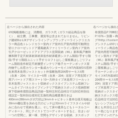
左ページから抽出された内容
右ページから抽出
692掲載価格には、消費税、ガラス代（ガラス組込商品を除
有償部品P.708特
く）、組立費、工事費、運賃等は含まれておりません。リビン
P.1076＜別冊
グ建材Biz-LIXデザインラインアップウッディーラインクリエカ
グ!!http://tost
ラー商品色トレンドカラー室内ドア室内引戸室内用窓可動間仕
グシステム693リ
切りクローゼットドア通風建具ファミリーライン室内ドア室内
ィーライン商品色
引戸クローゼットドアドアプラス玄関収納（WL）新和風戸襖和
戸室内用窓可動間
襖和障子定尺材床材床材床造作材床暖房システム階段/手すり階
ライン室内ドア室
段/手すり階段ユニット手すりロフトはしご屋根裏はしごリフォ
（WL）新和風戸
ーム階段造作材定尺材腰壁インテリア格子カーテンボックス室
ステム階段/手す
内物干し出窓カウンター集成カウンターモイスNT内装材DS窓枠
ご屋根裏はしごリ
在来用木造用ジャストカット外張断熱用204用サーモスⅡ用
子カーテンボック
（在来・204）マイスターⅡ用（在来・204）浴室ドア用玄関ドア
モイスNT内装材
用アパートドア用スマート10一方枠タイプ木造用フリーカット
204用サーモスⅡ
非木造用ジャストカット収納ボックスタイプシステム収納フレ
204）浴室ドア
ームタイプパネルタイプインテリア収納タスボックス収納部材
イプ木造用フリー
床下収納有償部品商品詳細一覧特注対応品特注寸法対応特別仕
収納ボックスタイ
様設定一覧特別仕様対応互換性商品概要奥行きは
納タスボックス収
400mm280mmダボ穴径は3mmキャビネット基本仕様天地板は
応品特注寸法対応
30mm棚位置を決める穴のピッチは32mmライフスタイルや好
ないシンプルなデ
みに合わせて収納を選ぶ。そして床や建具などもトータルコー
裏とも木目仕上げ
ディネート。同じテイストでコーディネートすると、住まいが
リー色になります
一つの空間に。家一棟、空間をデザインする収納、タスボック
たデザインのアル