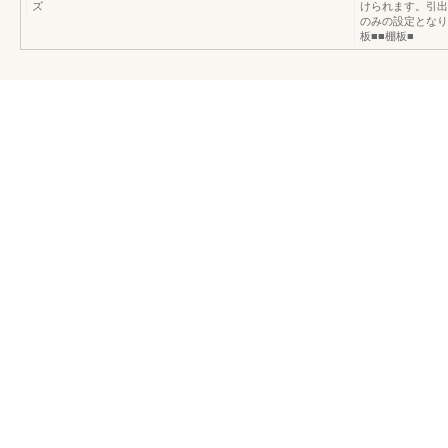
ズ
けられます。引出
のみの設定となり
板■■棚板■