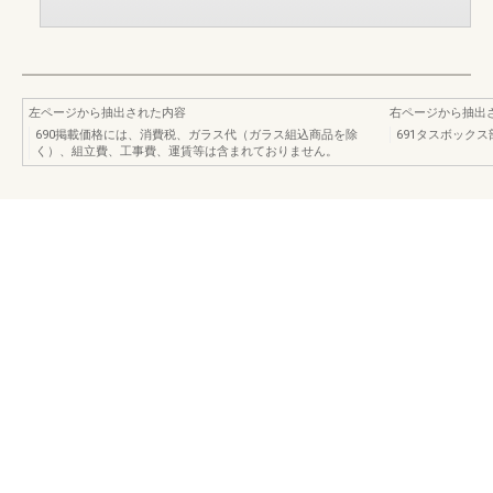
左ページから抽出された内容
右ページから抽出
690掲載価格には、消費税、ガラス代（ガラス組込商品を除
691タスボック
く）、組立費、工事費、運賃等は含まれておりません。