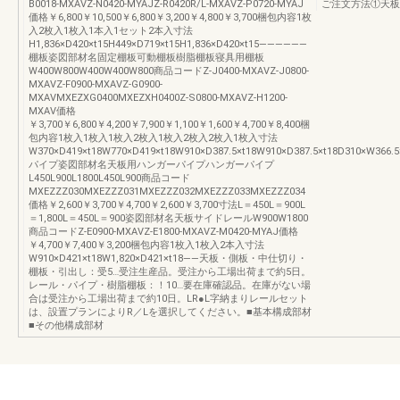
B0018-MXAVZ-N0420-MYAJZ-R0420R/L-MXAVZ-P0720-MYAJ
ご注文方法①天板
価格￥6,800￥10,500￥6,800￥3,200￥4,800￥3,700梱包内容1枚
入2枚入1枚入1本入1セット2本入寸法
H1,836×D420×t15H449×D719×t15H1,836×D420×t15――――――
棚板姿図部材名固定棚板可動棚板樹脂棚板寝具用棚板
W400W800W400W400W800商品コードZ-J0400-MXAVZ-J0800-
MXAVZ-F0900-MXAVZ-G0900-
MXAVMXEZXG0400MXEZXH0400Z-S0800-MXAVZ-H1200-
MXAV価格
￥3,700￥6,800￥4,200￥7,900￥1,100￥1,600￥4,700￥8,400梱
包内容1枚入1枚入1枚入2枚入1枚入2枚入2枚入1枚入寸法
W370×D419×t18W770×D419×t18W910×D387.5×t18W910×D387.5×t18D310×W366.5
パイプ姿図部材名天板用ハンガーパイプハンガーパイプ
L450L900L1800L450L900商品コード
MXEZZZ030MXEZZZ031MXEZZZ032MXEZZZ033MXEZZZ034
価格￥2,600￥3,700￥4,700￥2,600￥3,700寸法L＝450L＝900L
＝1,800L＝450L＝900姿図部材名天板サイドレールW900W1800
商品コードZ-E0900-MXAVZ-E1800-MXAVZ-M0420-MYAJ価格
￥4,700￥7,400￥3,200梱包内容1枚入1枚入2本入寸法
W910×D421×t18W1,820×D421×t18――天板・側板・中仕切り・
棚板・引出し：受5…受注生産品。受注から工場出荷まで約5日。
レール・パイプ・樹脂棚板：！10…要在庫確認品。在庫がない場
合は受注から工場出荷まで約10日。LR●L字納まりレールセット
は、設置プランによりR／Lを選択してください。■基本構成部材
■その他構成部材