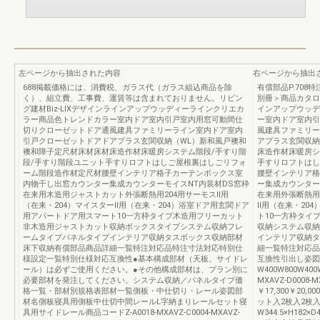
左ページから抽出された内容
右ページから抽出
688掲載価格には、消費税、ガラス代（ガラス組込商品を除
有償部品P.708
く）、組立費、工事費、運賃等は含まれておりません。リビン
別冊＞商品カタログV
グ建材Biz-LIXデザインラインアップウッディーラインクリエカ
インアップウッデ
ラー商品色トレンドカラー室内ドア室内引戸室内用窓可動間仕
ー室内ドア室内引
切りクローゼットドア通風建具ファミリーライン室内ドア室内
風建具ファミリー
引戸クローゼットドアドアプラス玄関収納（WL）新和風戸襖和
アプラス玄関収納
襖和障子定尺材床材床材床造作材床暖房システム階段/手すり階
床造作材床暖房シ
段/手すり階段ユニット手すりロフトはしご屋根裏はしごリフォ
手すりロフトはし
ーム階段造作材定尺材腰壁インテリア格子カーテンボックス室
腰壁インテリア格
内物干し出窓カウンター集成カウンターモイスNT内装材DS窓枠
ー集成カウンター
在来用木造用ジャストカット外張断熱用204用サーモスⅡ用
在来用外張断熱用
（在来・204）マイスターⅡ用（在来・204）浴室ドア用玄関ドア
Ⅱ用（在来・20
用アパートドア用スマート10一方枠タイプ木造用フリーカット
ト10一方枠タイ
非木造用ジャストカット収納ボックスタイプシステム収納フレ
収納システム収納
ームタイプパネルタイプインテリア収納タスボックス収納部材
インテリア収納タ
床下収納有償部品商品詳細一覧特注対応品特注寸法対応特別仕
細一覧特注対応品
様設定一覧特別仕様対応互換性●基本構成部材（天板、サイドレ
互換性引出し姿図
ール）は必ずご使用ください。●その他構成部材は、プラン別に
W400W800W400
必要部材を発注してください。システム収納／パネルタイプ価
MXAVZ-D0008-M
格一覧・部材別規格表部材一覧側板・中仕切り・レール姿図部
￥17,300￥20,0
材名側板寝具用側板中仕切中間レールL字納まりレールセット寝
ット入2枚入2枚
具用サイドレール商品コードZ-A0018-MXAVZ-C0004-MXAVZ-
W344.5×H182×D