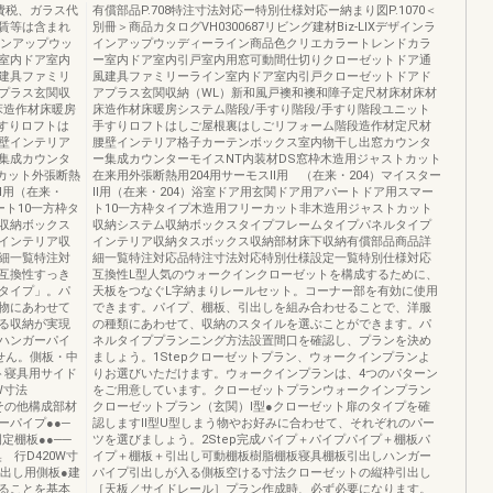
費税、ガラス代
有償部品P.708特注寸法対応ー特別仕様対応ー納まり図P.1070＜
賃等は含まれ
別冊＞商品カタログVH0300687リビング建材Biz-LIXデザインラ
インアップウッ
インアップウッディーライン商品色クリエカラートレンドカラ
室内ドア室内
ー室内ドア室内引戸室内用窓可動間仕切りクローゼットドア通
建具ファミリ
風建具ファミリーライン室内ドア室内引戸クローゼットドアド
プラス玄関収
アプラス玄関収納（WL）新和風戸襖和襖和障子定尺材床材床材
床造作材床暖房
床造作材床暖房システム階段/手すり階段/手すり階段ユニット
すりロフトは
手すりロフトはしご屋根裏はしごリフォーム階段造作材定尺材
壁インテリア
腰壁インテリア格子カーテンボックス室内物干し出窓カウンタ
集成カウンタ
ー集成カウンターモイスNT内装材DS窓枠木造用ジャストカット
カット外張断熱
在来用外張断熱用204用サーモスⅡ用 （在来・204）マイスター
Ⅱ用（在来・
Ⅱ用（在来・204）浴室ドア用玄関ドア用アパートドア用スマー
ート10一方枠タ
ト10一方枠タイプ木造用フリーカット非木造用ジャストカット
収納ボックス
収納システム収納ボックスタイプフレームタイプパネルタイプ
インテリア収
インテリア収納タスボックス収納部材床下収納有償部品商品詳
細一覧特注対
細一覧特注対応品特注寸法対応特別仕様設定一覧特別仕様対応
互換性すっき
互換性L型人気のウォークインクローゼットを構成するために、
タイプ」。パ
天板をつなぐL字納まりレールセット。コーナー部を有効に使用
物にあわせて
できます。パイプ、棚板、引出しを組み合わせることで、洋服
る収納が実現
の種類にあわせて、収納のスタイルを選ぶことができます。パ
ハンガーパイ
ネルタイププランニング方法設置間口を確認し、プランを決め
せん。側板・中
ましょう。1Stepクローゼットプラン、ウォークインプランよ
ト寝具用サイド
りお選びいただけます。ウォークインプランは、4つのパターン
W寸法
をご用意しています。クローゼットプランウォークインプラン
材その他構成部材
クローゼットプラン（玄関）Ⅰ型●クローゼット扉のタイプを確
ガーパイプ●●─
認しますⅡ型U型しまう物やお好みに合わせて、それぞれのパー
0固定棚板●●──
ツを選びましょう。2Step完成パイプ＋パイプパイプ＋棚板パ
 行D420W寸
イプ＋棚板＋引出し可動棚板樹脂棚板寝具棚板引出しハンガー
引出し用側板●建
パイプ引出しが入る側板空ける寸法クローゼットの縦枠引出し
ることを基本
［天板／サイドレール］プラン作成時、必ず必要になります。