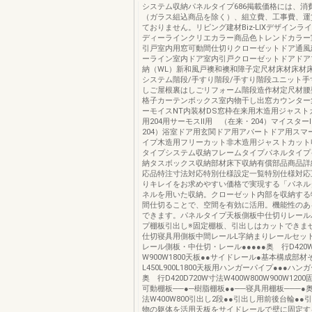
システム収納パネルタイプ686掲載価格には、消
（ガラス組込商品を除く）、組立費、工事費、運
ておりません。リビング建材Biz-LIXデザインラ
ディーラインクリエカラー商品色トレンドカラー
引戸室内用窓可動間仕切りクローゼットドア通風
ーライン室内ドア室内引戸クローゼットドアドア
納（WL）新和風戸襖和襖和障子定尺材床材床材
システム階段/手すり階段/手すり階段ユニット手
しご屋根裏はしごリフォーム階段造作材定尺材腰
格子カーテンボックス室内物干し出窓カウンター
ーモイスNT内装材DS窓枠在来用木造用ジャスト
用204用サーモスⅡ用 （在来・204）マイスター
204）浴室ドア用玄関ドア用アパートドア用スマ
イプ木造用フリーカット非木造用ジャストカット
タイプシステム収納フレームタイプパネルタイプ
納タスボックス収納部材床下収納有償部品商品詳
応品特注寸法対応特別仕様設定一覧特別仕様対応
りキレイをお求めやすい価格で実現する「パネル
ネルを用いた収納。クローゼット内部を収納する
間仕切ることで、空間を有効に活用。機能性のあ
できます。パネルタイプ天板側板中仕切りレール
プ棚板引出し※固定棚板、引出しはカットできま
仕切寝具用側板中間レールL字納まりレールセッ
レール側板・中仕切・レール●●●●●奥 行D420
W900W1800天板●●サイドレール●基本構成部
L450L900L1800天板用ハンガーパイプ●●●ハン
奥 行D420D720W寸法W400W800W900W120
可動棚板──●─樹脂棚板●●──寝具用棚板───●奥
法W400W800引出し2段●●引出し用前後台輪●●
物の躯体を活用天板をサイドレールで壁に固定す