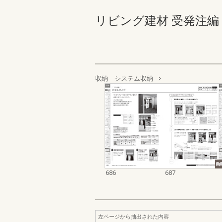
リビング建材 受発注編 686-
収納 システム収納
686
687
左ページから抽出された内容