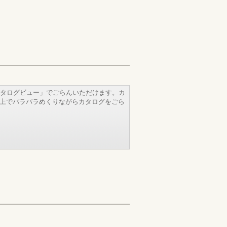
タログビュー」でごらんいただけます。カ
b上でパラパラめくりながらカタログをごら