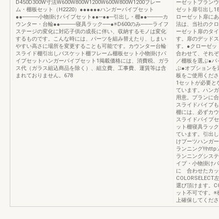
D450D300W寸法W600W800W1200W600W800W1200フレー
ーゼットプランウ
ム・棚板セット（H2220）●●●●●●ハンガーパイプセット
ゼット扉引出し1
●●────小物掛けパイプセット●●─●●─引出し・棚●●────カ
ローゼット扉にあ
ウンター・台輪●●────寝具ラック──●※D600のみ───ライフ
法は、当社のクロ
ステージの変化に対応子供の成長に伴い、収納するモノは変化
ーゼット扉のタイ
するものです。こんな時には、パーツを組み替えたり、しまい
す。扉のデッドス
やすい高さに場所を変更することも可能です。カウンター台輪
す。●クローゼッ
スライド棚引出しバスケット棚フレーム棚板セット小物掛けパ
合わせて、それぞ
イプセットハンガーパイプセット1掲載価格には、消費税、ガラ
／棚板を選ぶ●パ
ス代（ガラス組込商品を除く）、組立費、工事費、運賃等は含
ぶ●オプションを
まれておりません。678
板をご使用くださ
1セットが必要と
ています。ハンガ
用意。プランに合
スライドパイプも
棚には、必ずカウ
スライドパイプセ
ット棚寝具ラック
ています。引出し
けブーツハンガー
ランニング!!http://
ランニングシステ
イプ・小物掛けパ
に 合わせたカッ
COLORSELE
選び頂けます。COL
ット不可です。※
上確保してくださ