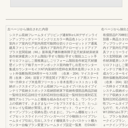
左ページから抽出された内容
右ページから抽出
システム収納フレームタイプリビング建材Biz-LIXデザインライ
有償部品P.708
ンアップウッディーラインクリエカラー商品色トレンドカラー
別冊＞商品カタログ
室内ドア室内引戸室内用窓可動間仕切りクローゼットドア通風
アップウッディー
建具ファミリーライン室内ドア室内引戸クローゼットドアドア
内ドア室内引戸室
プラス玄関収納（WL）新和風戸襖和襖和障子定尺材床材床材床
具ファミリーライ
造作材床暖房システム階段/手すり階段/手すり階段ユニット手
ラス玄関収納（W
すりロフトはしご屋根裏はしごリフォーム階段造作材定尺材腰
作材床暖房システ
壁インテリア格子カーテンボックス室内物干し出窓カウンター
りロフトはしご屋
集成カウンターモイスNT内装材DS窓枠在来用木造用ジャストカ
インテリア格子カ
ット外張断熱用204用サーモスⅡ用 （在来・204）マイスターⅡ
成カウンターモイ
用（在来・204）浴室ドア用玄関ドア用アパートドア用スマート
用外張断熱用204
10一方枠タイプ木造用フリーカット非木造用ジャストカット収
（在来・204）
納ボックスタイプシステム収納フレームタイプパネルタイプイ
一方枠タイプ木造
ンテリア収納タスボックス収納部材床下収納有償部品商品詳細
システム収納ボッ
一覧特注対応品特注寸法対応特別仕様設定一覧特別仕様対応互
テリア収納タスボ
換性アルミフレームと棚板を組み合わせてつくる、ワンランク
覧特注対応品特注
上の収納です。さまざまなパーツをプラスすることで、たっぷ
性フレームタイプ
りキレイな収納が実現します。クローゼット、ウォークイン、
なので、モノの大
オープンプランと収納を思いのままに。フレーム棚板セットパ
W1200のみL
イプセットスライドパイプハンガーパイプ小物掛けパイプフレ
し、プランを決め
ームタイプ引出し引出しスライド棚寝具ラックバスケット棚カ
ークインプラン、
ウンター台輪プラン変更フレームタイプ設定一覧奥 行D600・
ォークインプラン