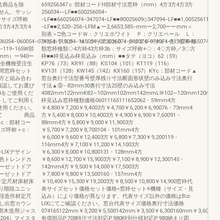
込商品を除
659256347ｃ:部材コードH部材寸法窓枠（mm）4方3方4方3方
せん。サッシ
256034−−LF■■500256054−
ｂ:サイズ呼称
−LF■■660256074−347074−LF■■80025609◇347094−LF■■1,00525611◇34
3方4方3方4
−LF■■2,520−256−LFM▲ー2,6653,585−mmー2,700ーーmm＜
別表＞□色コードＷ：クリエホワイト Ｐ：クリエペール Ｌ：
□036054−060054−074054−119054−165054−07□036074−060074−074074−119074−165
クリエラスク Ｍ：クリエモカＤ：クリエダークa：色◇窓枠種
4−119−165W部
類窓枠種類◇4方枠43方枠3b：サイズ呼称+◇：4◇方枠／3◇方
（mm）ー940ー
枠■■枠見込み枠見込み（mm）■■タテ（ヨコ）62（59）
イプ全機種受注生
KP76（73）KR91（88）KS104（101）KT119（116）
間窓枠セット
KV131（128）KW145（142）KX160（157）KYc：部材コード▲
3方と組み合わ
窓台奥行寸法型番号壁厚残り寸法断面形状壁のみ込み寸法奥行
確認してお選び
寸法▲⑨∼82mm30奥行寸法25壁のみ込み寸法
74をご使用くだ
4082mm122mmK82∼102mm102mm142mmL⑩102∼120mm120mm
トしてご利用く
枠見込み窓枠種類価格06011165111652062・59mm4方
使用ください。
￥4,800￥7,200￥9,4003方￥4,700￥6,200￥6,90076・73mm4
ついて 商品
方￥5,400￥8,000￥10,4003方￥4,900￥6,900￥7,60091・
c：部材コー
88mm4方￥5,800￥9,000￥11,9003方
称＋c：
￥5,700￥7,200￥8,700104・101mm4方
￥6,000￥9,600￥12,4003方￥5,800￥7,300￥9,200119・
116mm4方￥7,100￥11,200￥14,1003方
-LIXデザイン
￥6,300￥8,000￥10,800131・128mm4方
色トレンドカ
￥8,600￥12,700￥15,9003方￥7,100￥8,900￥12,300145・
ーゼットドア
142mm4方￥9,500￥14,000￥17,5003方
ーゼットドア
￥7,800￥9,800￥13,500160・157mm4方
子定尺材床材床
￥10,400￥15,300￥19,2003方￥8,500￥10,800￥14,900窓枠代
り階段ユニッ
表サイズセット価格セット価格=窓枠セット※機種（サイズ・見
段造作材定尺
込み）により価格が異なります。代表サイズ以外の価格はBiz-
し出窓カウン
LIXにてご確認ください。窓台代表サイズ価格奥行寸法価格
用木造用ジャス
074165122mm￥3,200￥5,500142mm￥3,500￥6,300160mm￥3,600￥7
204）マイスタ
有償部品P.708特注寸法対応P.980特別仕様対応P.980納まり図