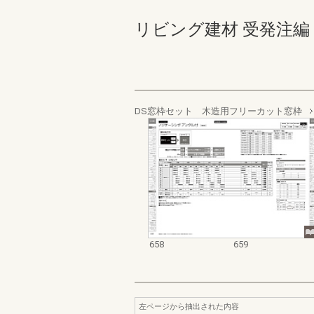
リビング建材 受発注編 658-
DS窓枠セット 木造用フリーカット窓枠
658
659
左ページから抽出された内容