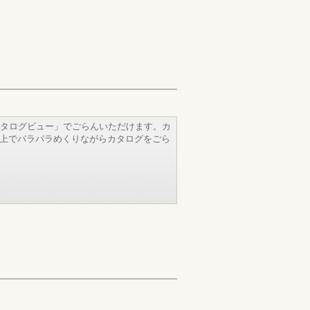
タログビュー」でごらんいただけます。カ
b上でパラパラめくりながらカタログをごら