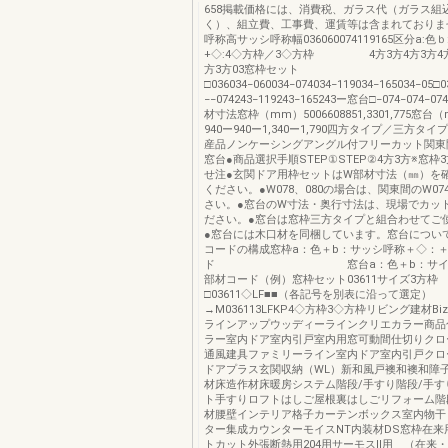
658掲載価格には、消費税、ガラス代（ガラス組
く）、組立費、工事費、運賃等は含まれておりま
呼称高サッシ呼称幅036060074119165区分a:色
+◇:4◇方枠／3◇方枠 4方3方4方3方4方
方3方03窓枠セット
□036034−060034−074034−119034−165034−05
−−074243−119243−165243ー窓台□−074−074−07
材寸法窓枠（mm）5006608851,3301,775窓台
940ー940ー1,340ー1,790四方タイプ／三方タ
産品ノンケーシングアングル付フリーカット関東
窓台●商品選択手順STEP①STEP②4方3方※窓枠
せ注●玄関ドア用枠セットはW部材寸法（㎜）を
ください。●W078、080の場合は、関東間のW0
さい。●窓台のW寸法・奥行寸法は、現場でカッ
ださい。●窓台は窓枠三方タイプと組合わせてご
●窓台には木口材を同梱しています。窓台に
コードの構成窓枠a：色＋b：サッシ呼称＋◇：＋
ド 窓台a：色＋b：サイズ呼
部材コード（例）窓枠セット03611サイズ3方枠
□03611◇LF■■（各記号を別表に沿って選定）
→M036113LFKP4◇方枠3◇方枠リビング建材Biz
ラインアップウッディーラインクリエカラー商品
ラー室内ドア室内引戸室内用窓可動間仕切りクロ
通風建具ファミリーライン室内ドア室内引戸クロ
ドアプラス玄関収納（WL）新和風戸襖和襖和障
材床造作材床暖房システム階段/手すり階段/手す
ト手すりロフトはしご屋根裏はしごリフォーム階
材腰壁インテリア格子カーテンボックス室内物干
ター集成カウンターモイスNT内装材DS窓枠在来
トカット外張断熱用204用サーモスⅡ用 （在来・