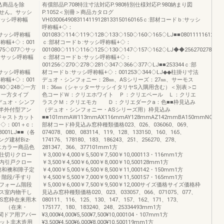
込商品を除
有償部品P.708特注寸法対応P.980特別仕様対応P.980納まり図
せん。サッシ
P.1052＜別冊＞商品カタログ
ｂ:サッシ呼称幅
VH0300649083114119128133150160165ｃ:部材コードｂ:サッシ
呼称幅+◇：
0◇サッシ呼称幅
001083◇114◇119◇128◇133◇150◇160◇165◇LJ■■080111116125130
シ呼称幅+◇：001
ｃ:部材コードｂ:サッシ呼称幅+◇：
075◇077◇サッ
001080◇111◇116◇125◇130◇147◇157◇162◇LJ◆◆25627027828134
色ｂ:サッシ呼称幅
ｃ:部材コードｂ:サッシ呼称幅+◇：
001256◇270◇278◇281◇347◇366◇377◇LJ■■253344ｃ:部
1◇サッシ呼称幅
材コードｂ:サッシ呼称幅+◇：001253◇344◇LJ◆◆柱掛り寸法
シ呼称幅+◇：001
デュオ・シンフォニー：28㎜、ASシリーズ：27㎜、サーモス
240◇248◇一方
Ⅱ：36㎜（シャッターサッシイタリヤS入隅用含む）＜別表＞□
）一方タイプ
色コードＷ：クリエホワイト Ｐ：クリエペール Ｌ：クリエ
デュオ・シンフ
ラスクＭ：クリエモカ Ｄ：クリエダークa：色■■枠見込み
半外付型アン
（デュオ・シンフォニー・ASシリーズ用）枠見込み
ジャストカット
■■101mmAW113mmAX116mmAY128mmAZ142mmBA150mmNC15
：001＋c：
部材コード枠見込み窓枠種類価格023、026、036060、069、
01LJ■■（各
074078、080、083114、119、128、133150、160、165、
グ建材Biz-
174176、178180、183、186243、251、256270、278、
エカラー商品色
281347、366、377101mm1方
仕切りクロー
￥3,000￥4,000￥5,500￥7,500￥10,000113・116mm1方
内引戸クロー
￥3,500￥4,500￥6,000￥8,000￥10,500128mm1方
襖和襖和障子定
￥4,000￥5,000￥6,500￥8,500￥11,000142・150mm1方
階段/手すり
￥4,500￥5,500￥7,000￥9,000￥11,500157・165mm1方
フォーム階段
￥5,000￥6,000￥7,500￥9,500￥12,000サイズ価格サイズ価格枠
ス室内物干し
見込み窓枠種類価格020、023、033057、066、071075、077、
S窓枠在来用木
080111、116、125、130、147、157、162、171、173、
用 （在来・
175177、180、183240、248、25334493mm1方
玄関ドア用アパー
¥3,000¥4,000¥5,500¥7,500¥10,000104・107mm1方
カット非木造用
¥3,500¥4,500¥6,000¥8,000¥10,500119mm1方