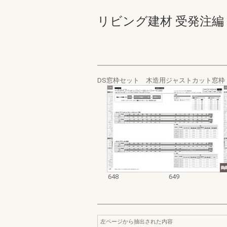
リビング建材 受発注編 648-
DS窓枠セット 木造用ジャストカット窓枠
648
649
左ページから抽出された内容