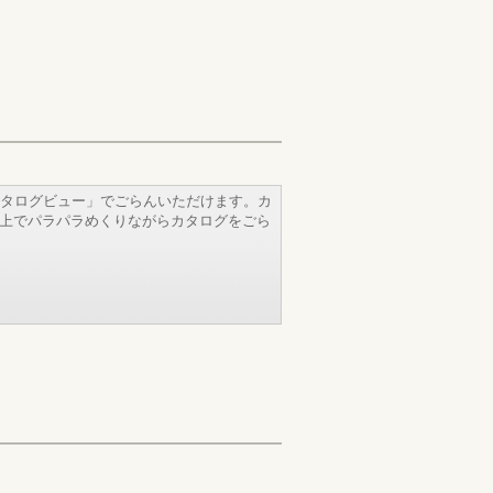
タログビュー」でごらんいただけます。カ
b上でパラパラめくりながらカタログをごら