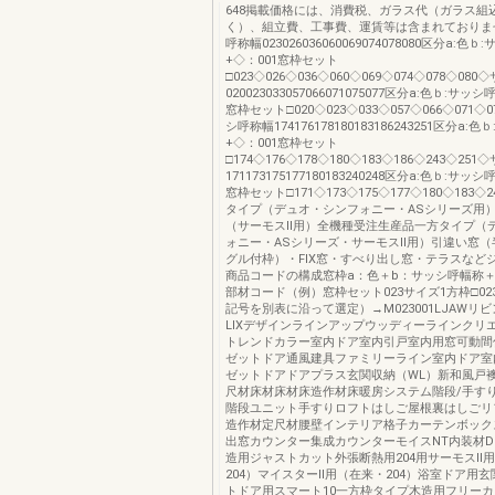
648掲載価格には、消費税、ガラス代（ガラス組
く）、組立費、工事費、運賃等は含まれておりま
呼称幅023026036060069074078080区分a:色
+◇：001窓枠セット
□023◇026◇036◇060◇069◇074◇078◇08
020023033057066071075077区分a:色ｂ:サッ
窓枠セット□020◇023◇033◇057◇066◇071◇
シ呼称幅174176178180183186243251区分a:
+◇：001窓枠セット
□174◇176◇178◇180◇183◇186◇243◇25
171173175177180183240248区分a:色ｂ:サッ
窓枠セット□171◇173◇175◇177◇180◇183◇
タイプ（デュオ・シンフォニー・ASシリーズ用
（サーモスⅡ用）全機種受注生産品一方タイプ（
ォニー・ASシリーズ・サーモスⅡ用）引違い窓（
グル付枠）・FIX窓・すべり出し窓・テラスなど
商品コードの構成窓枠a：色＋b：サッシ呼幅称＋◇
部材コード（例）窓枠セット023サイズ1方枠□0230
記号を別表に沿って選定）→M023001LJAWリビン
LIXデザインラインアップウッディーラインクリ
トレンドカラー室内ドア室内引戸室内用窓可動間
ゼットドア通風建具ファミリーライン室内ドア室
ゼットドアドアプラス玄関収納（WL）新和風戸
尺材床材床材床造作材床暖房システム階段/手すり
階段ユニット手すりロフトはしご屋根裏はしごリ
造作材定尺材腰壁インテリア格子カーテンボック
出窓カウンター集成カウンターモイスNT内装材D
造用ジャストカット外張断熱用204用サーモスⅡ
204）マイスターⅡ用（在来・204）浴室ドア用
トドア用スマート10一方枠タイプ木造用フリー