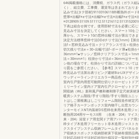
646掲載価格には、消費税、ガラス代（ガラス組
く）、組立費、工事費、運賃等は含まれておりま
込み寸法(タテ部材)91103106118外断熱外ボー
壁厚※出幅f※e寸法※出幅f※e寸法※出幅f※e寸法※
※0128909.51109.511112.511216112.5113152001
下表は組合せ例です。使用部材寸法を必要に応じ
見込み寸法を決定してください。スマート10を
厚から、スマート10の窓枠出幅寸法が算出でき
決定方法標準窓枠寸法DDdチリ寸法(1mm)【算
法f＝窓枠見込み寸法＋クリアランス寸法＋柱掛か
切欠残り寸法e＝30−出幅寸法f−ボード厚●柱掛か
36mm※1●サッシ／窓枠クリアランス寸法＝1m
法＝30mm※1）柱掛かり寸法d＝36mmはサー
シ他の場合です。柱掛かり寸法の詳細については
り図をご参照ください。【参考】スマート10（サ
枠見込み寸法算出表リビング建材Biz-LIXデザイ
ウッディーラインクリエカラー商品色トレンドカ
室内引戸室内用窓可動間仕切りクローゼットドア
ミリーライン室内ドア室内引戸クローゼットドア
関収納（WL）新和風戸襖和襖和障子定尺材床材
暖房システム階段/手すり階段/手すり階段ユニッ
トはしご屋根裏はしごリフォーム階段造作材定尺
リア格子カーテンボックス室内物干し出窓カウン
ンターモイスNT内装材DS窓枠在来用木造用ジャ
断熱用204用サーモスⅡ用 （在来・204）マイス
来・204）浴室ドア用玄関ドア用アパートドア用
枠タイプ木造用フリーカット非木造用ジャストカ
クスタイプシステム収納フレームタイプパネルタ
ア収納タスボックス収納部材床下収納有償部品商
注対応品特注寸法対応特別仕様設定一覧特別仕様