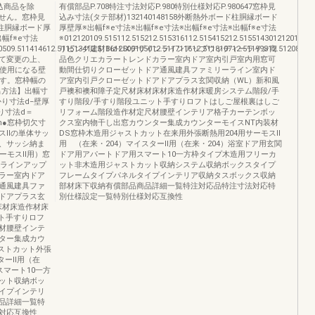
込商品を除
有償部品P.708特注寸法対応P.980特別仕様対応P.980647窓枠見
せん。窓枠見
込み寸法(タテ部材)132140148158外断熱外ボード柱胴縁ボード
ド柱胴縁ボード厚
厚壁厚※出幅f※e寸法※出幅f※e寸法※出幅f※e寸法※出幅f※e寸法
出幅f※e寸法
※012120109.515112.515212.515316112.515415212.5155143012120159.5
0509.511414612.511513412.511612500105012.511711612.511810712.51199812.5120891
リビング建材Biz-LIXデザインラインアップウッディーライン商
て変更の上、
品色クリエカラートレンドカラー室内ドア室内引戸室内用窓可
ご使用になる壁
動間仕切りクローゼットドア通風建具ファミリーライン室内ド
ます。窓枠幅の
ア室内引戸クローゼットドアドアプラス玄関収納（WL）新和風
出方法】出幅寸
戸襖和襖和障子定尺材床材床材床造作材床暖房システム階段/手
り寸法d−壁厚
すり階段/手すり階段ユニット手すりロフトはしご屋根裏はしご
り寸法d＝
リフォーム階段造作材定尺材腰壁インテリア格子カーテンボッ
m●窓枠切欠寸
クス室内物干し出窓カウンター集成カウンターモイスNT内装材
モスⅡの単体サッ
DS窓枠木造用ジャストカット在来用外張断熱用204用サーモスⅡ
、サッシ納ま
用 （在来・204）マイスターⅡ用（在来・204）浴室ドア用玄関
ーモスⅡ用）窓
ドア用アパートドア用スマート10一方枠タイプ木造用フリーカ
ンラインアップ
ット非木造用ジャストカット収納システム収納ボックスタイプ
ラー室内ドア
フレームタイプパネルタイプインテリア収納タスボックス収納
通風建具ファ
部材床下収納有償部品商品詳細一覧特注対応品特注寸法対応特
ドアプラス玄
別仕様設定一覧特別仕様対応互換性
床材床造作材床
ト手すりロフ
材腰壁インテ
ター集成カウ
ストカット外張
ターⅡ用（在
スマート10一方
ット収納ボッ
イプインテリ
品詳細一覧特
対応互換性