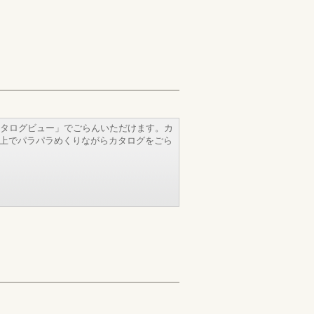
タログビュー」でごらんいただけます。カ
b上でパラパラめくりながらカタログをごら