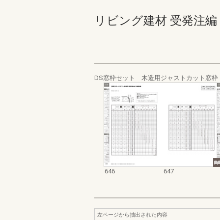
リビング建材 受発注編 646-
DS窓枠セット 木造用ジャストカット窓枠 ス
646
647
左ページから抽出された内容