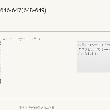
647(648-649)
マート10 サーモスII用
お探しのページは「カ
タログビューではwe
んになれます。
右ページから抽出された内容