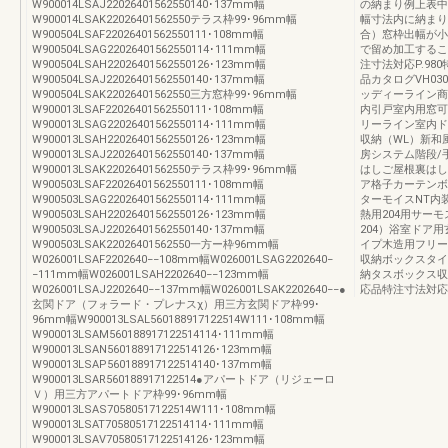
W900014LSAJ22026401562550140･137mm幅
の納まり例上表中
W900014LSAK22026401562550テラス枠99･96mm幅
幅寸法内に納まり
W900504LSAF22026401562550111･108mm幅
合）窓枠出幅が小
W900504LSAG22026401562550114･111mm幅
で留め加工するこ
W900504LSAH22026401562550126･123mm幅
注寸法対応P.980
W900504LSAJ22026401562550140･137mm幅
品カタログVH03
W900504LSAK22026401562550三方窓枠99･96mm幅
ッディーライン商
W900013LSAF22026401562550111･108mm幅
内引戸室内用窓可
W900013LSAG22026401562550114･111mm幅
リーライン室内ド
W900013LSAH22026401562550126･123mm幅
収納（WL）新和
W900013LSAJ22026401562550140･137mm幅
房システム階段/
W900013LSAK22026401562550テラス枠99･96mm幅
はしご屋根裏はし
W900503LSAF22026401562550111･108mm幅
ア格子カーテンボ
W900503LSAG22026401562550114･111mm幅
ターモイスNT内
W900503LSAH22026401562550126･123mm幅
熱用204用サーモ
W900503LSAJ22026401562550140･137mm幅
204）浴室ドア
W900503LSAK22026401562550一方ー枠96mm幅
イプ木造用フリー
W026001LSAF2202640−−108mm幅W026001LSAG2202640−
収納ボックスタイ
−111mm幅W026001LSAH2202640−−123mm幅
納タスボックス収
W026001LSAJ2202640−−137mm幅W026001LSAK2202640−−●
応品特注寸法対応
玄関ドア（フォラード・プレナスχ）用三方玄関ドア枠99･
96mm幅W900013LSAL560188917122514W111･108mm幅
W900013LSAM560188917122514114･111mm幅
W900013LSAN560188917122514126･123mm幅
W900013LSAP560188917122514140･137mm幅
W900013LSAR560188917122514●アパートドア（リジェーロ
Ｖ）用三方アパートドア枠99･96mm幅
W900013LSAS70580517122514W111･108mm幅
W900013LSAT70580517122514114･111mm幅
W900013LSAV70580517122514126･123mm幅