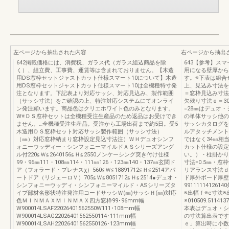
左ページから抽出された内容
右ページから抽出
642掲載価格には、消費税、ガラス代（ガラス組込商品を除
643【参考】ス
く）、組立費、工事費、運賃等は含まれておりません。【木造
用になる壁厚から
用DS窓枠セットジャストカット仕様スマート10について】木造
す。※下表は組合
用DS窓枠セットジャストカット仕様スマート10は全機種特寸発
上、見込み寸法を
注となります。下記表より対応サッシ、対応見込み、製作範囲
＝窓枠見込み寸法
（サッシ寸法）をご確認の上、特注対応システムにてオンライ
欠残り寸法ｅ＝3
ン発注願います。商品色はクリエホワイト色のみとなります。
=28㎜はデュオ
W※ＤＳ窓枠セットは全機種受注生産品のため返品はお受けでき
の単体サッシ他の
ません。…全機種受注生産品。受注から工場出荷まで約5日。受5
サッシカタログを
木造用ＤＳ窓枠セット対応サッシ製作範囲（サッシ寸法）
ルアタッチメント
（㎜）対応窓枠納まり窓枠設定見込寸法注）ＷＨデュオシンフ
ではなく34㎜相
ォニーウッディー・シンフォニーマイルドＡＳシリーズアング
カット仕様の設定
ル付220≦Ｗ≦2640156≦Ｈ≦2550ノンケーシング突き付け仕様
い。）・柱掛かり
99・96㎜111・108㎜114・111㎜126・123㎜140・137㎜玄関ド
寸法=0.5㎜・
ア（フォラード・プレナスχ）560≦Ｗ≦18891712≦Ｈ≦2514アパ
リアランス寸法ｄ
ートドア（リジェーロＶ）705≦Ｗ≦8051712≦Ｈ≦2514●デュオ・
ド厚外ボード厚壁
シンフォニーウッディ・シンフォニーマイルド・ASシリーズタ
9911111412
イプ部材名形状特注発注用コードサッシＷ(㎜)サッシＨ(㎜)対応
※出幅ｆ※e寸法※
色ＭＩＮＭＡＸＭＩＮＭＡＸ四方窓枠99･96mm幅
※010509.5114137
W900014LSAF22026401562550W111･108mm幅
本表はデュオ・シ
W900014LSAG22026401562550114･111mm幅
の寸法算出表です
W900014LSAH22026401562550126･123mm幅
ｅ」算出時に小数