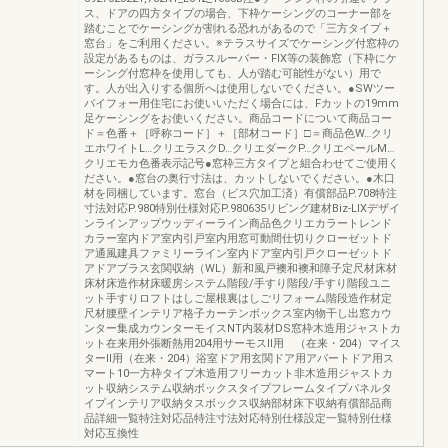
ス、ドアの四方タイプの場合、下枠ケーシングのコーナー部を
踏むことでケーシングが割れる恐れがあるので「三方タイプ＋
窓台」をご利用ください。※テラスサイズでケーシング付窓枠の
設定があるものは、ガラスルーバー・FIX等の装飾窓（下枠にケ
ーシング付窓枠を使用しても、人が踏む可能性がない）用で
す。人が出入りする個所へは使用しないでください。●SWツー
バイフォー用住宅にお使いいただく場合には、Fカットの19mm
足ケーシングをお使いください。商品コードについて商品コー
ド＝色番＋［呼称コード］＋［部材コード］□＝商品色W…クリ
エホワイトL…クリエラスクD…クリエダークP…クリエペールM…
クリエモカ色番表示記号●窓枠三方タイプと組合わせてご使用く
ださい。●窓台の奥行寸法は、カットしないでください。●木口
材を同梱しています。窓台（ビス穴加工済）有償部品P.708特注
寸法対応P.980特別仕様対応P.980635リビング建材Biz-LIXデザイ
ンラインアップウッディーライン商品色クリエカラートレンド
カラー室内ドア室内引戸室内用窓可動間仕切りクローゼットド
ア通風建具ファミリーライン室内ドア室内引戸クローゼットド
アドアプラス玄関収納（WL）新和風戸襖和襖和障子定尺材床材
床材床造作材床暖房システム階段/手すり階段/手すり階段ユニ
ット手すりロフトはしご屋根裏はしごリフォーム階段造作材定
尺材腰壁インテリア格子カーテンボックス室内物干し出窓カウ
ンター集成カウンターモイスNT内装材DS窓枠木造用ジャストカ
ット在来用外張断熱用204用サーモスⅡ用 （在来・204）マイス
ターⅡ用（在来・204）浴室ドア用玄関ドア用アパートドア用ス
マート10一方枠タイプ木造用フリーカット非木造用ジャストカ
ット収納システム収納ボックスタイプフレームタイプパネルタ
イプインテリア収納タスボックス収納部材床下収納有償部品商
品詳細一覧特注対応品特注寸法対応特別仕様設定一覧特別仕様
対応互換性