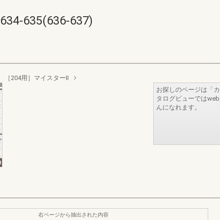
635(636-637)
［204用］マイスターII
お探しのページは「カ
タログビューではwe
んになれます。
右ページから抽出された内容