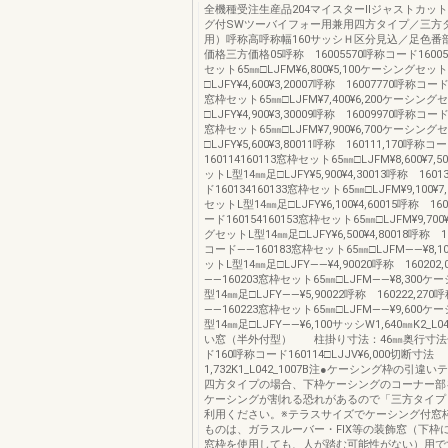
全機種受注生産品204マイスターⅡジャストカット
グ付SWツーバイフォー用兼用四方タイプ／三方
用）呼称高呼称幅160サッシＨ区分見込／足色番
価格三方価格05呼称 16005570呼称コード160054
セット65㎜□LJFM¥6,800¥5,100ケーシングセッ
□LJFY¥4,600¥3,20007呼称 16007770呼称コード1
窓枠セット65㎜□LJFM¥7,400¥6,200ケーシング
□LJFY¥4,900¥3,30009呼称 16009970呼称コード1
窓枠セット65㎜□LJFM¥7,900¥6,700ケーシング
□LJFY¥5,600¥3,80011呼称 160111,170呼称コ
160114160113窓枠セット65㎜□LJFM¥8,600¥7
ットL型14㎜足□LJFY¥5,900¥4,30013呼称 160
ド160134160133窓枠セット65㎜□LJFM¥9,100¥
セットL型14㎜足□LJFY¥6,100¥4,60015呼称 16
ード160154160153窓枠セット65㎜□LJFM¥9,700
グセットL型14㎜足□LJFY¥6,500¥4,80018呼称 1
コード――160183窓枠セット65㎜□LJFM――¥8,
ットL型14㎜足□LJFY――¥4,90020呼称 16020
――160203窓枠セット65㎜□LJFM――¥8,300
型14㎜足□LJFY――¥5,90022呼称 160222,27
――160223窓枠セット65㎜□LJFM――¥9,600
型14㎜足□LJFY――¥6,100サッシW1,640㎜K2_L0
い窓（半外付型） 柱掛り寸法：46㎜奥行寸法
ド160呼称コード160114□LJJV¥6,000切断寸法
1,732K1_L042_1007B注●ケーシング枠の引違
四方タイプの場合、下枠ケーシングのコーナー部
ケーシングが割れる恐れがあるので「三方タイプ
利用ください。※テラスサイズでケーシング付窓
ものは、ガラスルーバー・FIX等の装飾窓（下枠
窓枠を使用しても、人が踏む可能性がない）用で