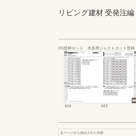
リビング建材 受発注編 634-
DS窓枠セット 木造用ジャストカット窓枠 
634
635
左ページから抽出された内容