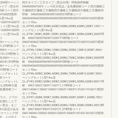
204用ケーシン
四方タイプ／三方タイプ（窓台付用）呼称高呼称幅
タイプ（窓台付
046060069160サッシＨ区分見込／足色番部材コード四方価格三
部材コード四方
方価格四方価格三方価格四方価格三方価格四方価格三方価格05
160053窓枠
呼称 04605060050690516005570呼称コード
トL型14㎜足
046054046053060054060053069054069053160054160053窓枠
60074160073
セット93㎜
セットL型14㎜足
□LJFP¥5,600¥3,900¥5,600¥3,900¥6,000¥4,600¥9,200¥7,100ケー
60094160093
シングセットL型14㎜足
セットL型14㎜足
□LJFY¥1,900¥1,800¥1,900¥1,800¥2,400¥1,900¥4,600¥3,20007呼
ード
称 04607060070690716007770呼称コード
,500ケーシングセ
046074046073060074060073069074069073160074160073窓枠
131,370呼称コー
セット93㎜
7,900ケーシング
□LJFP¥6,100¥4,500¥6,100¥4,500¥6,300¥5,100¥10,000¥7,400ケ
0151,570呼称コ
ーシングセットL型14㎜足
¥8,000ケーシン
□LJFY¥2,300¥2,000¥2,300¥2,000¥2,700¥2,300¥4,900¥3,30009呼
60181,870呼称
称 04609060090690916009970呼称コード
100ケーシングセ
046094046093060094060093069094069093160094160093窓枠
2,070呼称コード
セット93㎜
ケーシングセットL
□LJFP¥6,400¥5,300¥6,400¥5,300¥6,700¥5,600¥10,600¥7,900ケ
0呼称コード
ーシングセットL型14㎜足
ケーシングセットL
□LJFY¥3,300¥2,500¥3,300¥2,500¥3,500¥2,500¥5,600¥3,80011呼
42_0004B引違
称 046110601106911160111,170呼称コード
色番部材コー
046114046113060114060113069114069113160114160113窓枠
セット93㎜
いテラス、ドアの
□LJFP¥7,200¥6,900¥7,200¥6,900¥8,000¥7,000¥11,600¥8,700ケ
を踏むことで
ーシングセットL型14㎜足
＋窓台」をご
□LJFY¥3,900¥3,000¥3,900¥3,000¥4,100¥3,300¥5,900¥4,30013呼
枠の設定がある
称 046130601306913160131,370呼称コード
にケーシング付
046134046133060134060133069134069133160134160133窓枠
す。人が出入
セット93㎜