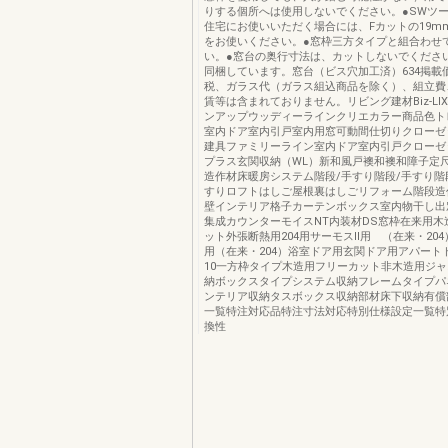
りする個所へは使用しないでください。●SWツ
住宅にお使いいただく場合には、Fカットの19m
をお使いください。●窓枠三方タイプと組合わせ
い。●窓台の奥行寸法は、カットしないでくださ
同梱しています。窓台（ビス穴加工済）634掲載
税、ガラス代（ガラス組込商品を除く）、組立費
賃等は含まれておりません。リビング建材Biz-LI
ンアップウッディーラインクリエカラー商品色ト
室内ドア室内引戸室内用窓可動間仕切りクローゼ
建具ファミリーライン室内ドア室内引戸クローゼ
プラス玄関収納（WL）新和風戸襖和襖和障子定
造作材床暖房システム階段/手すり階段/手すり階
すりロフトはしご屋根裏はしごリフォーム階段造
壁インテリア格子カーテンボックス室内物干し出
集成カウンターモイスNT内装材DS窓枠在来用木
ット外張断熱用204用サーモスⅡ用 （在来・204
用（在来・204）浴室ドア用玄関ドア用アパート
10一方枠タイプ木造用フリーカット非木造用ジ
納ボックスタイプシステム収納フレームタイプパ
ンテリア収納タスボックス収納部材床下収納有償
一覧特注対応品特注寸法対応特別仕様設定一覧特
換性