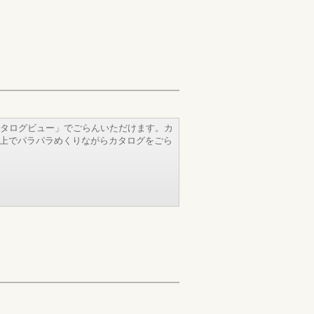
タログビュー」でごらんいただけます。カ
b上でパラパラめくりながらカタログをごら