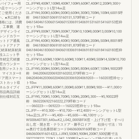
ーバイフォー用
□LJFP¥8,400¥7,100¥8,400¥7,100¥9,600¥7,400¥12,200¥9,300ケ
m足ケーシング
ーシングセットL型14㎜足
てご使用くださ
□LJFY¥4,000¥3,600¥4,000¥3,600¥4,300¥3,700¥6,100¥4,60015呼
い。●木口材を
称 046150601506915160151,570呼称コード
価格には、消費
046154046153060154060153069154069153160154160153窓枠
、工事費、運
セット93㎜
Xデザインライ
□LJFP¥9,000¥7,700¥9,000¥7,700¥10,100¥8,000¥13,000¥10,100
レンドカラー
ケーシングセットL型14㎜足
ットドア通風
□LJFY¥4,400¥3,900¥4,400¥3,900¥5,000¥4,200¥6,500¥4,80018呼
ットドアドア
称 046180601806918160181,870呼称コード
尺材床材床材床
046184046183060184060183069184069183160184160183窓枠
段ユニット手
セット93㎜
作材定尺材腰
□LJFP¥10,600¥8,100¥10,600¥8,100¥11,400¥8,500¥14,500¥10,700
窓カウンター
ケーシングセットL型14㎜足
造用ジャストカ
□LJFY¥5,000¥4,500¥5,000¥4,500¥5,800¥4,600¥7,100¥4,90020呼
）マイスターⅡ
称 046200602006920160202,070呼称コード
ドア用スマート
046204046203060204060203069204069203――160203窓枠セッ
ャストカット収
ト93㎜
ネルタイプイ
□LJFP¥11,000¥8,600¥11,000¥8,600¥11,800¥8,900――¥11,000ケ
部品商品詳細
ーシングセットL型14㎜足
別仕様対応互
□LJFY¥5,700¥5,100¥5,700¥5,100¥6,200¥5,300――¥5,90022呼
称 0602206922160222,270呼称コード
――060223――069223――160223窓枠セット93㎜
□LJFP――¥10,300――¥10,700――¥12,400ケーシングセットL型
14㎜足□LJFY――¥5,400――¥5,600――¥6,100サッシ
W5006407301,640㎜K2_L042_0005BFIX窓・上げ下げ窓・すべり
出し窓・開き窓・テラスドア・勝手口ドア 柱掛り寸法：15
㎜奥行寸法色番部材コード046060069160呼称コード
046060069160142□LJJR¥3,500¥3,900¥4,200¥7,500切断寸法
5927328221,732K1_L042_1008B注●ケーシング枠の引違いテラ