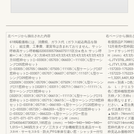
左ページから抽出された内容
右ページから抽出
618掲載価格には、消費税、ガラス代（ガラス組込商品を除
有償部品P.708特注
く）、組立費、工事費、運賃等は含まれておりません。サッシ
12月発売※窓枠固定
呼称高サッシ呼称幅020033057066075111区分a:色ｂ:サッシ呼
コードサッシH寸
称+◇:4◇方枠／3◇方枠4方3方4方3方4方3方4方3方4方3方4方3
H（mm）4方3方4
方03窓枠セット□−03303◇05703◇06603◇−11103◇L型ケーシ
−LJTV370LJRR1
ング□05窓枠セット
−LJTV1,570LJRR
□−03305◇05705◇06605◇07505◇11105◇L型ケーシング□07
−157203−175203
窓枠セット□−03307◇05707◇06607◇07507◇11107◇L型ケー
−157223−175223
シング□09窓枠セット
ー1,3201,6401,
□02009◇03309◇05709◇06609◇07509◇11109◇L型ケーシン
mm＜別表＞□色
グ□11窓枠セット□02011◇03311◇05711◇06611◇−11111◇L
ル Ｌ：クリエ
型ケーシング□13窓枠セット
色◇窓枠種類窓枠
□02013◇03313◇05713◇06613◇−11113◇L型ケーシング□15
方枠／3◇方枠c
窓枠セット□−03315◇05715◇06615◇−−L型ケーシング□18窓枠
格が異なります。代
セット□−03318◇05718◇−066183−−L型ケーシング□20窓枠セッ
ださい。▲窓台奥
ト□−03320◇05720◇−066203−−L型ケーシング□22窓枠セット
み寸法奥行寸法
□−03322◇05722◇−066223−−L型ケーシング□ー窓台
▲5631∼74mm1
□−071−071−071−071−080−116サッシW（mm）
窓台代表サイズ価
2754056407308201,185窓台（mm）ー940ー940ー940ー940ー
071162114mm¥2,
1,015ー1,340四方タイプ／三方タイプ全機種受注生産品サーモ
窓枠代表サイズセ
スⅡ-H・サーモスⅡ-S・防火戸FG単体引違い窓・シャッター付引
枠見込み価格05711