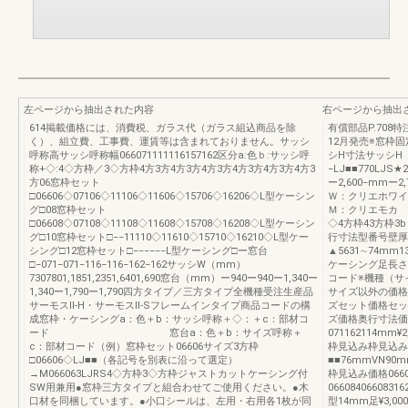
左ページから抽出された内容
右ページから抽出
614掲載価格には、消費税、ガラス代（ガラス組込商品を除
有償部品P.708特注
く）、組立費、工事費、運賃等は含まれておりません。サッシ
12月発売※窓枠
呼称高サッシ呼称幅066071111116157162区分a:色ｂ:サッシ呼
シH寸法サッシH
称+◇:4◇方枠／3◇方枠4方3方4方3方4方3方4方3方4方3方4方3
−LJ■■770LJS★2
方06窓枠セット
ー2,600−mm
□06606◇07106◇11106◇11606◇15706◇16206◇L型ケーシン
Ｗ：クリエホワイ
グ□08窓枠セット
Ｍ：クリエモカ
□06608◇07108◇11108◇11608◇15708◇16208◇L型ケーシン
◇4方枠43方枠
グ□10窓枠セット□−−11110◇11610◇15710◇16210◇L型ケー
行寸法型番号壁厚
シング□12窓枠セット□−−−−−−L型ケーシング□ー窓台
▲5631∼74mm1
□−071−071−116−116−162−162サッシW（mm）
ケーシング足長さ
7307801,1851,2351,6401,690窓台（mm）ー940ー940ー1,340ー
コード※機種（サ
1,340ー1,790ー1,790四方タイプ／三方タイプ全機種受注生産品
サイズ以外の価格は
サーモスⅡ-H・サーモスⅡ-Sフレームインタイプ商品コードの構
ズセット価格セッ
成窓枠・ケーシングa：色＋b：サッシ呼称＋◇：＋c：部材コ
ズ価格奥行寸法価
ード 窓台a：色＋b：サイズ呼称＋
071162114mm¥2,
c：部材コード（例）窓枠セット06606サイズ3方枠
枠見込み枠見込み
□06606◇LJ■■（各記号を別表に沿って選定）
■■76mmVN90m
→M066063LJRS4◇方枠3◇方枠ジャストカットケーシング付
枠見込み価格0660
SW用兼用●窓枠三方タイプと組合わせてご使用ください。●木
066084066083162
口材を同梱しています。●小口シールは、左用・右用各1枚が同
型14mm足¥3,000¥