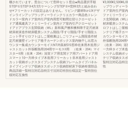
梱されています。窓台について窓枠セット窓台●商品選択手順
¥3,000¥2,500
STEP①STEP③4方3方ケーシングSTEP②※窓枠3方と組み合わ
ップウッディーラ
せ※フリーカットの設定はありません。リビング建材Biz-LIXデザ
ドア室内引戸室内
インラインアップウッディーラインクリエカラー商品色トレン
ファミリーライン
ドカラー室内ドア室内引戸室内用窓可動間仕切りクローゼット
ス玄関収納（WL
ドア通風建具ファミリーライン室内ドア室内引戸クローゼット
材床暖房システム
ドアドアプラス玄関収納（WL）新和風戸襖和襖和障子定尺材床
ロフトはしご屋根
材床材床造作材床暖房システム階段/手すり階段/手すり階段ユ
ンテリア格子カー
ニット手すりロフトはしご屋根裏はしごリフォーム階段造作材
カウンターモイス
定尺材腰壁インテリア格子カーテンボックス室内物干し出窓カ
外張断熱用204用
ウンター集成カウンターモイスNT内装材DS窓枠在来用木造用ジ
（在来・204）
ャストカット外張断熱用204用サーモスⅡ用 （在来・204）マイ
一方枠タイプ木造
スターⅡ用（在来・204）浴室ドア用玄関ドア用アパートドア用
システム収納ボッ
スマート10一方枠タイプ木造用フリーカット非木造用ジャスト
テリア収納タスボ
カット収納ボックスタイプシステム収納フレームタイプパネル
覧特注対応品特注
タイプインテリア収納タスボックス収納部材床下収納有償部品
性
商品詳細一覧特注対応品特注寸法対応特別仕様設定一覧特別仕
様対応互換性