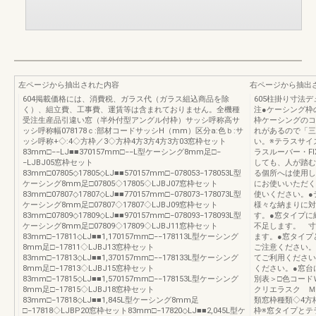
左ページから抽出された内容
右ページから抽出
604掲載価格には、消費税、ガラス代（ガラス組込商品を除
605柱掛り寸法
く）、組立費、工事費、運賃等は含まれておりません。全機種
注●ケーシング枠
受注生産品引違い窓（半外付型アングル付枠）サッシ呼称高サ
枠ケーシングのコ
ッシ呼称幅078178ｃ:部材コードサッシH（mm）区分a:色ｂ:サ
れがあるので「三
ッシ呼称+◇:4◇方枠／3◇方枠4方3方4方3方03窓枠セット
い。※テラスサイ
83mm□−−LJ■■370157mm□−−L型ケーシング8mm足□−
ラスルーバー・F
−LJBJ05窓枠セット
しても、人が踏む
83mm□07805◇17805◇LJ■■570157mm□−078053−178053L型
る個所へは使用し
ケーシング8mm足□07805◇17805◇LJBJ07窓枠セット
にお使いいただく
83mm□07807◇17807◇LJ■■770157mm□−078073−178073L型
使いください。●
ケーシング8mm足□07807◇17807◇LJBJ09窓枠セット
様々な納まりに対
83mm□07809◇17809◇LJ■■970157mm□−078093−178093L型
す。●窓タイプに
ケーシング8mm足□07809◇17809◇LJBJ11窓枠セット
不足します。 寸
83mm□−17811◇LJ■■1,170157mm□−−178113L型ケーシング
ます。●窓タイプ
8mm足□−17811◇LJBJ13窓枠セット
ご注意ください。
83mm□−17813◇LJ■■1,370157mm□−−178133L型ケーシング
てご利用ください
8mm足□−17813◇LJBJ15窓枠セット
ください。●窓台
83mm□−17815◇LJ■■1,570157mm□−−178153L型ケーシング
別表＞□色コード
8mm足□−17815◇LJBJ18窓枠セット
クリエラスク Ｍ
83mm□−17818◇LJ■■1,845L型ケーシング8mm足
類窓枠種類◇4方
□−17818◇LJBP20窓枠セット83mm□−17820◇LJ■■2,045L型ケ
枠※窓タイプとテ