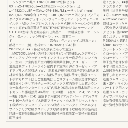
ーシング8mm足□−17820◇LJBP22窓枠セット
意ください。■■
83mm□−17822◇LJ■■2,245L型ケーシング8mm足
テラスタイプ（呼称
□−17822◇LJBPー窓台□−074−186LFM▲ーサッシW（mm）
奥行寸法型番号壁
8201,820−mm窓台（mm）−940−2,020ーmm四方タイプ／三方
▲⑨∼82mm30
タイプMM204デュオ・シンフォニーウッディ・シンフォニーマ
4082mm122mm
イルド・ASシリーズジャストカットMM204用ケーシング付窓枠
部材コード（MM
セット窓台●商品選択手順STEP①STEP③4方3方ケーシング
プ区分見込/足部材
STEP②※窓枠3方と組み合わせ商品コードの構成窓枠・ケーシン
グセットL型8mm足
グa：色＋b：サッシ呼称＋◇：＋c：部材コー
認ください。有償部
ド 窓台a：色＋b：サイズ呼称＋c：
P.980納まり図P
部材コード（例）窓枠セット07805サイズ3方枠
材Biz-LIXデ
□07805◇LJ■■（各記号を別表に沿って選定）
カラートレンドカ
→M078053LJAA4◇方枠3◇方枠リビング建材Biz-LIXデザイン
クローゼットドア
ラインアップウッディーラインクリエカラー商品色トレンドカ
クローゼットドア
ラー室内ドア室内引戸室内用窓可動間仕切りクローゼットドア
障子定尺材床材床
通風建具ファミリーライン室内ドア室内引戸クローゼットドア
手すり階段ユニッ
ドアプラス玄関収納（WL）新和風戸襖和襖和障子定尺材床材床
ム階段造作材定尺
材床造作材床暖房システム階段/手すり階段/手すり階段ユニッ
物干し出窓カウン
ト手すりロフトはしご屋根裏はしごリフォーム階段造作材定尺
造用ジャストカッ
材腰壁インテリア格子カーテンボックス室内物干し出窓カウン
来・204）マイ
ター集成カウンターモイスNT内装材DS窓枠在来用木造用ジャス
パートドア用スマ
トカット外張断熱用204用サーモスⅡ用 （在来・204）マイスタ
造用ジャストカッ
ーⅡ用（在来・204）浴室ドア用玄関ドア用アパートドア用スマ
タイプパネルタイ
ート10一方枠タイプ木造用フリーカット非木造用ジャストカッ
収納有償部品商品
ト収納ボックスタイプシステム収納フレームタイプパネルタイ
定一覧特別仕様対
プインテリア収納タスボックス収納部材床下収納有償部品商品
詳細一覧特注対応品特注寸法対応特別仕様設定一覧特別仕様対
応互換性