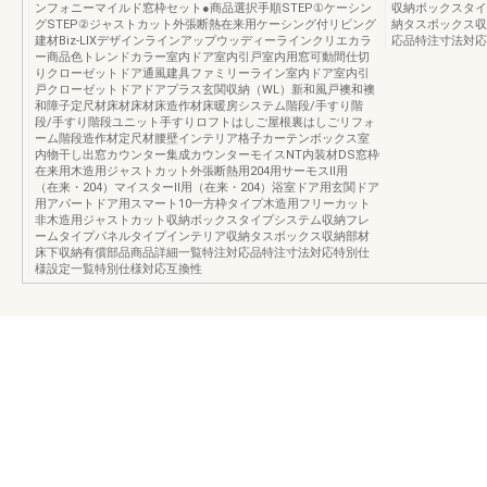
ンフォニーマイルド窓枠セット●商品選択手順STEP①ケーシン
収納ボックスタイ
グSTEP②ジャストカット外張断熱在来用ケーシング付リビング
納タスボックス収
建材Biz-LIXデザインラインアップウッディーラインクリエカラ
応品特注寸法対応
ー商品色トレンドカラー室内ドア室内引戸室内用窓可動間仕切
りクローゼットドア通風建具ファミリーライン室内ドア室内引
戸クローゼットドアドアプラス玄関収納（WL）新和風戸襖和襖
和障子定尺材床材床材床造作材床暖房システム階段/手すり階
段/手すり階段ユニット手すりロフトはしご屋根裏はしごリフォ
ーム階段造作材定尺材腰壁インテリア格子カーテンボックス室
内物干し出窓カウンター集成カウンターモイスNT内装材DS窓枠
在来用木造用ジャストカット外張断熱用204用サーモスⅡ用
（在来・204）マイスターⅡ用（在来・204）浴室ドア用玄関ドア
用アパートドア用スマート10一方枠タイプ木造用フリーカット
非木造用ジャストカット収納ボックスタイプシステム収納フレ
ームタイプパネルタイプインテリア収納タスボックス収納部材
床下収納有償部品商品詳細一覧特注対応品特注寸法対応特別仕
様設定一覧特別仕様対応互換性