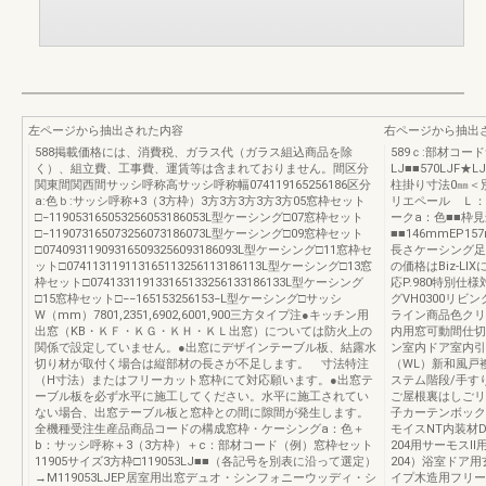
左ページから抽出された内容
右ページから抽出
588掲載価格には、消費税、ガラス代（ガラス組込商品を除
589ｃ:部材コー
く）、組立費、工事費、運賃等は含まれておりません。間区分
LJ■■570LJF★LJ
関東間関西間サッシ呼称高サッシ呼称幅074119165256186区分
柱掛り寸法0㎜＜
a:色ｂ:サッシ呼称+3（3方枠）3方3方3方3方3方05窓枠セット
リエペール Ｌ：
□−119053165053256053186053L型ケーシング□07窓枠セット
ークa：色■■枠
□−119073165073256073186073L型ケーシング□09窓枠セット
■■146mmEP1
□074093119093165093256093186093L型ケーシング□11窓枠セ
長さケーシング足
ット□074113119113165113256113186113L型ケーシング□13窓
の価格はBiz-L
枠セット□074133119133165133256133186133L型ケーシング
応P.980特別仕様
□15窓枠セット□−−165153256153−L型ケーシング□サッシ
グVH0300リビ
W（mm）7801,2351,6902,6001,900三方タイプ注●キッチン用
ライン商品色クリ
出窓（KB・ＫＦ・ＫＧ・ＫＨ・ＫＬ出窓）については防火上の
内用窓可動間仕切
関係で設定していません。●出窓にデザインテーブル板、結露水
ン室内ドア室内引
切り材が取付く場合は縦部材の長さが不足します。 寸法特注
（WL）新和風戸
（H寸法）またはフリーカット窓枠にて対応願います。●出窓テ
ステム階段/手す
ーブル板を必ず水平に施工してください。水平に施工されてい
ご屋根裏はしごリ
ない場合、出窓テーブル板と窓枠との間に隙間が発生します。
子カーテンボック
全機種受注生産品商品コードの構成窓枠・ケーシングa：色＋
モイスNT内装材
b：サッシ呼称＋3（3方枠）＋c：部材コード（例）窓枠セット
204用サーモスⅡ
11905サイズ3方枠□119053LJ■■（各記号を別表に沿って選定）
204）浴室ドア
→M119053LJEP居室用出窓デュオ・シンフォニーウッディ・シ
イプ木造用フリー