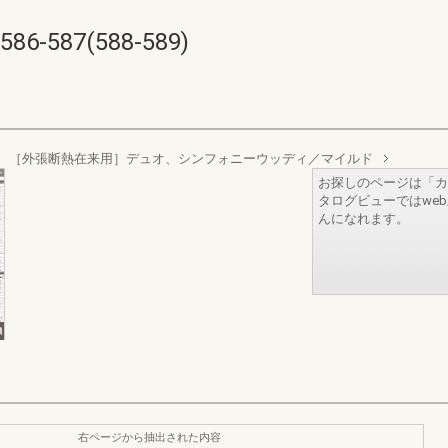
587(588-589)
枠 ［外張断熱在来用］デュオ、シンフォニーウッディ／マイルド
お探しのページは「カ
タログビューではwe
んになれます。
右ページから抽出された内容