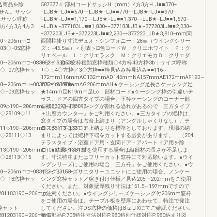
込商品を除
587377ｃ:部材コードサッシH（mm）4方3方−LJ■■370−
せん。サッシ
−LJB★−LJ■■570−−LJB★−LJ■■770−−LJB★−LJ■■970−
ｂ:サッシ呼称
−LJB★−LJ■■1,170−−LJB★−LJ■■1,370−−LJB★−LJ■■1,570−
方4方3方4方3
−LJB★−377183LJ■■1,830−−377183LJB★−377203LJ■■2,030−
−377203LJB★−377223LJ■■2,230−−377223LJB★3,810−mm関
190∼206mm□−
西間柱掛り寸法デュオ・シンフォニー：28㎜（ウイングシリー
603◇−05窓枠
ズ：−46.5㎜）＜別表＞□色コードＷ：クリエホワイト Ｐ：ク
リエペール Ｌ：クリエラスク Ｍ：クリエモカＤ：クリエダ
90∼206mm□−083053−133053−
ークa：色◇窓枠種類窓枠種類◇4方枠43方枠3b：サイズ呼称
05◇−07窓枠セッ
+◇：4◇方枠／3◇方枠■■枠見込み枠見込み■■116∼
172mm116mmAC132mmAD146mmNA157mmAE172mmAF190∼
90∼206mm□−083073−133073−
206mm190mmAG206mmAH★ケーシング足長さケーシング足
07◇−09窓枠セッ
★14mm足K19mm足Lc：部材コード●ケーシング枠の引違いテ
ラス、ドアの四方タイプの場合、下枠ケーシングのコーナー部
09◇190∼206mm□−083093−133093−
を踏むことでケーシングが割れる恐れがあるので「三方タイプ
◇28109◇11
＋出窓カウンター」をご利用ください。●三方タイプの縦枠は、
窓タイプの場合は窓台上納まり（アングルしゃくりなし）、テ
11◇190∼206mm□−083113−133113−
ラスタイプはフロア上納まりを標準としております。現場の納
◇28111◇13
まりによっては縦枠下端をカットする必要があります。 （204
テラスタイプ・浴室ドア用・玄関ドア・アパートドア用を除
13◇190∼206mm□−083133−133133−
く）●結露水切り材を使用する場合は縦部材の長さが不足しま
◇28113◇15
す。寸法特注またはフリーカット窓枠にて対応願います。●ウイ
ングシリーズにご使用の場合「三方枠」をご使用ください。●ウ
90∼206mm□−083153−133153−
イングシリーズサニタリーユニットにご使用の場合、ノンケー
15◇−18窓枠セッ
シング窓枠セット／突き付け仕様／見込205・202mmをご使用
ください。また、対象壁厚残り寸法は161.5∼197mmですので
281183190∼206mm□−
ご注意ください。●ウイングシリーズケーシング付206mm窓枠
をご使用の場合は、テーブル板を壁厚にあわせて、特注で発注
0窓枠セット
してください。注DS窓枠の価格はBiz-LIXにてご確認ください。
281203190∼206mm□−
有償部品P.708特注寸法対応P.980特別仕様対応P.980納まり図