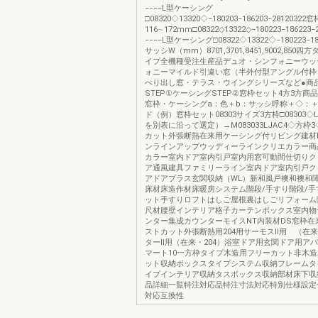
−−−−L型ケーシング
□08320◇13320◇−180203−186203−2812032
116∼172mm□08322◇13322◇−180223−186223−
−−−−L型ケーシング□08322◇13322◇−180223−186
サッシW（mm）8701,3701,8451,9002,850
イプ全機種受注生産品デュオ・シンフォニーウッ
ォニーマイルド引違い窓（半外付型アングル付枠）
べり出し窓・テラス・ウイングシリーズなど●商
STEP①ケーシングSTEP②窓枠セット4方3方商
窓枠・ケーシングa：色＋b：サッシ呼称＋◇：＋
ド（例）窓枠セット08303サイズ3方枠□08303◇
を別表に沿って選定）→M083033LJAC4◇方枠
カット外張断熱在来用ケーシング付リビング建材Biz
ンラインアップウッディーラインクリエカラー商
カラー室内ドア室内引戸室内用窓可動間仕切りク
ア通風建具ファミリーライン室内ドア室内引戸ク
アドアプラス玄関収納（WL）新和風戸襖和襖和
床材床造作材床暖房システム階段/手すり階段/手
ット手すりロフトはしご屋根裏はしごリフォーム
尺材腰壁インテリア格子カーテンボックス室内物
ンター集成カウンターモイスNT内装材DS窓枠在
ストカット外張断熱用204用サーモスⅡ用 （在来
ターⅡ用（在来・204）浴室ドア用玄関ドア用ア
マート10一方枠タイプ木造用フリーカット非木
ット収納ボックスタイプシステム収納フレームタ
イプインテリア収納タスボックス収納部材床下収
品詳細一覧特注対応品特注寸法対応特別仕様設定
対応互換性