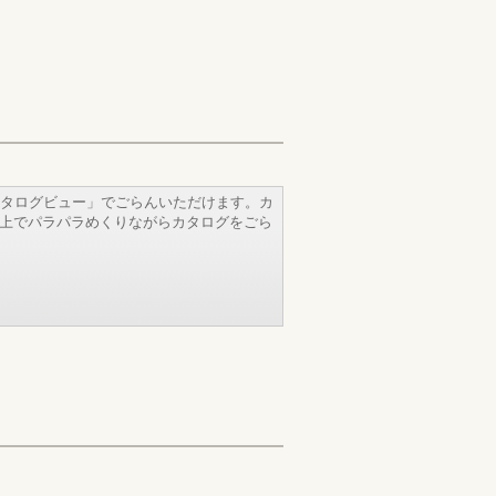
タログビュー」でごらんいただけます。カ
b上でパラパラめくりながらカタログをごら