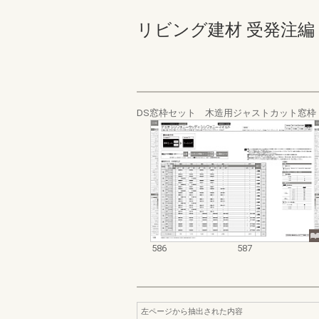
リビング建材 受発注編 586-
DS窓枠セット 木造用ジャストカット窓
586
587
左ページから抽出された内容