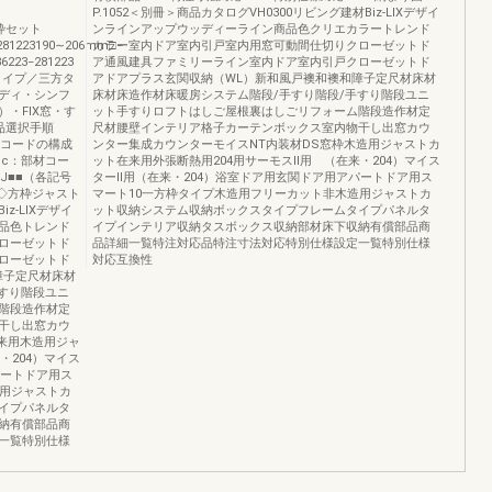
P.1052＜別冊＞商品カタログVH0300リビング建材Biz-LIXデザイ
2窓枠セット
ンラインアップウッディーライン商品色クリエカラートレンド
281223190∼206mm□−
カラー室内ドア室内引戸室内用窓可動間仕切りクローゼットド
223−281223
ア通風建具ファミリーライン室内ドア室内引戸クローゼットド
四方タイプ／三方タ
アドアプラス玄関収納（WL）新和風戸襖和襖和障子定尺材床材
ディ・シンフ
床材床造作材床暖房システム階段/手すり階段/手すり階段ユニ
・FIX窓・す
ット手すりロフトはしご屋根裏はしごリフォーム階段造作材定
品選択手順
尺材腰壁インテリア格子カーテンボックス室内物干し出窓カウ
品コードの構成
ンター集成カウンターモイスNT内装材DS窓枠木造用ジャストカ
c：部材コー
ット在来用外張断熱用204用サーモスⅡ用 （在来・204）マイス
LJ■■（各記号
ターⅡ用（在来・204）浴室ドア用玄関ドア用アパートドア用ス
3◇方枠ジャスト
マート10一方枠タイプ木造用フリーカット非木造用ジャストカ
-LIXデザイ
ット収納システム収納ボックスタイプフレームタイプパネルタ
品色トレンド
イプインテリア収納タスボックス収納部材床下収納有償部品商
ローゼットド
品詳細一覧特注対応品特注寸法対応特別仕様設定一覧特別仕様
ローゼットド
対応互換性
障子定尺材床材
すり階段ユニ
階段造作材定
干し出窓カウ
来用木造用ジャ
・204）マイス
パートドア用ス
造用ジャストカ
イプパネルタ
納有償部品商
一覧特別仕様