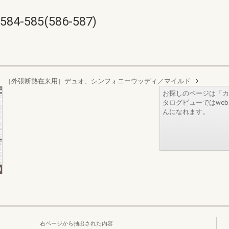
585(586-587)
枠 ［外張断熱在来用］デュオ、シンフォニーウッディ／マイルド
お探しのページは「カ
タログビューではwe
んになれます。
右ページから抽出された内容