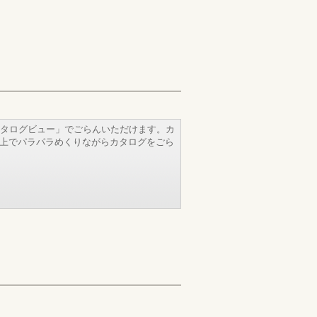
タログビュー」でごらんいただけます。カ
b上でパラパラめくりながらカタログをごら