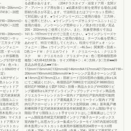
ト
る必要があります。 （204テラスタイプ・浴室ドア用・玄関ド
−190∼206mm□−
ア・アパートドア用を除く）●結露水切り材を使用する場合は縦
07418◇−20窓
部材の長さが不足します。寸法特注またはフリーカット窓枠に
て対応願います。●ウイングシリーズにご使用の場合「三方枠」
−190∼206mm□−
をご使用ください。●ウイングシリーズサニタリーユニットにご
07420◇−22窓
使用の場合、ノンケーシング窓枠セット／突き付け仕様／見込
205・202mmをご使用ください。また、対象壁厚残り寸法は
−190∼206mm□−
161.5∼197mmですのでご注意ください。●ウイングシリーズケ
07422◇−サッ
ーシング付206mm窓枠をご使用の場合は、テーブル板を壁厚に
イプ／三方タイプ全
あわせて、特注で発注してください。柱掛り寸法デュオ・シン
シンフォニー
フォニー：28㎜（ウイングシリーズ：−46.5㎜）関東間＜別表＞
X窓・すべり出
□色コードＷ：クリエホワイト Ｐ：クリエペールＬ：クリエラ
ット外張断熱
スク Ｍ：クリエモカＤ：クリエダークa：色◇窓枠種類窓枠
ングSTEP②窓
種類◇4方枠43方枠3b：サイズ呼称+◇：4◇方枠／3◇方枠■■枠
グa：色＋b：
見込み枠見込み■■116∼
03603サイ
172mm116mmAC132mmAD146mmNA157mmAE172mmAF190∼
選定）
206mm190mmAG206mmAH★ケーシング足長さケーシング足
-LIXデザイン
★14mm足K19mm足Lc：部材コード注DS窓枠の価格はBiz-LIX
色トレンドカ
にてご確認ください。有償部品P.708特注寸法対応P.980特別仕
ーゼットドア
様対応P.980納まり図P.1052＜別冊＞商品カタログVH0300リビ
ーゼットドア
ング建材Biz-LIXデザインラインアップウッディーライン商品色
子定尺材床材床
クリエカラートレンドカラー室内ドア室内引戸室内用窓可動間
り階段ユニッ
仕切りクローゼットドア通風建具ファミリーライン室内ドア室
段造作材定尺
内引戸クローゼットドアドアプラス玄関収納（WL）新和風戸襖
し出窓カウン
和襖和障子定尺材床材床材床造作材床暖房システム階段/手すり
用木造用ジャス
階段/手すり階段ユニット手すりロフトはしご屋根裏はしごリフ
204）マイスタ
ォーム階段造作材定尺材腰壁インテリア格子カーテンボックス
ートドア用スマ
室内物干し出窓カウンター集成カウンターモイスNT内装材DS窓
用ジャストカッ
枠木造用ジャストカット在来用外張断熱用204用サーモスⅡ用
プパネルタイ
（在来・204）マイスターⅡ用（在来・204）浴室ドア用玄関ドア