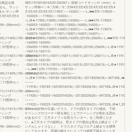
込商品を除
585119150160165251256347ｃ:部材コードサッシH（mm）ｂ:
せん。サッシ
サッシ呼称+◇:4◇方枠／3◇方枠4方3方4方3方4方3方4方3方4
:色ｂ:サッシ呼
方3方4方3方4方3方11903◇−−16503◇−−−LJ■■370−119033−−
3方4方3方4
−165033−−−11903◇−−16503◇−−
−LJB★11905◇15005◇16005◇16505◇−−−LJ■■570−119053−
190∼206mm□−
−160053−165053−−−11905◇15005◇16005◇16505◇−−
グ
−LJB★11907◇15007◇16007◇16507◇−−−LJ■■770−119073−
ト
−160073−165073−−−11907◇15007◇16007◇16507◇−−
405◇11405◇190∼206mm□−
−LJB★11909◇15009◇16009◇16509◇25109◇25609◇−LJ■■970−119093−
型ケーシング
−160093−165093−
405◇07窓枠セッ
−256093−11909◇15009◇16009◇16509◇25109◇25609◇−LJB★11911◇15
−160113−165113−
407◇11407◇190∼206mm□−
−256113−11911◇15011◇16011◇16511◇25111◇25611◇−LJB★11913◇15
型ケーシング
−160133−165133−
407◇09窓枠セッ
−256133−11913◇15013◇16013◇16513◇25113◇25613◇−LJB★11915◇15
−−LJ■■1,570−119153−−−165153−−
409◇11409◇190∼206mm□−
−11915◇15015◇16015◇16515◇−−
型ケーシング
−LJB★11918◇−150183−16018316518◇−25118325618◇−347183LJ■■1,8
409◇11窓枠セッ
−−−−−
−11918◇−150183−16018316518◇−25118325618◇−347183LJB★11920◇−1
411◇11411◇190∼206mm□−
−−−−−
型ケーシング
−11920◇−150203−16020316520◇−25120325620◇−347203LJB★11922◇−1
411◇13窓枠セッ
−−−−−
−11922◇−150223−16022316522◇−25122325622◇−347223LJB★1,2351,54
413◇11413◇190∼206mm□−
ケーシング枠の引違いテラス、ドアの四方タイプの場合、下枠
型ケーシング
ケーシングのコーナー部を踏むことでケーシングが割れる恐れ
413◇15窓枠セッ
があるので「三方タイプ＋出窓カウンター」をご利用くださ
い。●三方タイプの縦枠は、窓タイプの場合は窓台上納まり（ア
190∼206mm□−
ングルしゃくりなし）、テラスタイプはフロア上納まりを標準
グ
としております。現場の納まりによっては縦枠下端をカットす