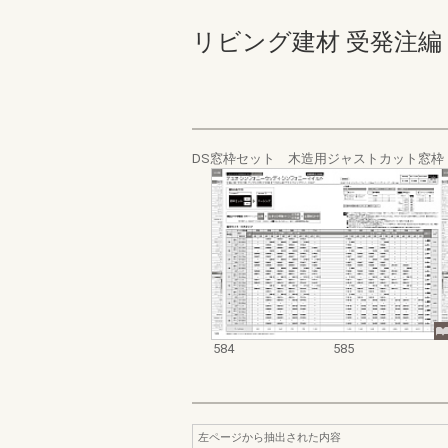
リビング建材 受発注編 584-
DS窓枠セット 木造用ジャストカット窓
584
585
左ページから抽出された内容