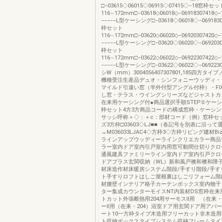
□−03615◇06015◇06915◇07415◇−18窓枠セッ
116∼172mm□−03618◇06018◇−06918307418◇
−−−−−L型ケーシング□−03618◇06018◇−069183
枠セット
116∼172mm□−03620◇06020◇−06920307420◇
−−−−−L型ケーシング□−03620◇06020◇−069203
枠セット
116∼172mm□−03622◇06022◇−06922307422◇
−−−−−L型ケーシング□−03622◇06022◇−069223
シW（mm）3004056407307801,185四方タ
機種受注生産品デュオ・シンフォニーウッディ・
マイルド引違い窓（半外付型アングル付枠）・FI
し窓・テラス・ウイングシリーズなどジャストカ
在来用ケーシング付●商品選択手順STEP①ケーシ
枠セット4方3方商品コードの構成窓枠・ケーシン
サッシ呼称＋◇：＋c：部材コード（例）窓枠セット
ズ3方枠□03603◇LJ■■（各記号を別表に沿って
→M036033LJAC4◇方枠3◇方枠リビング建材Biz
ラインアップウッディーラインクリエカラー商品
ラー室内ドア室内引戸室内用窓可動間仕切りクロ
通風建具ファミリーライン室内ドア室内引戸クロ
ドアプラス玄関収納（WL）新和風戸襖和襖和障
材床造作材床暖房システム階段/手すり階段/手す
ト手すりロフトはしご屋根裏はしごリフォーム階
材腰壁インテリア格子カーテンボックス室内物干
ター集成カウンターモイスNT内装材DS窓枠在来
トカット外張断熱用204用サーモスⅡ用 （在来・
ーⅡ用（在来・204）浴室ドア用玄関ドア用アパ
ート10一方枠タイプ木造用フリーカット非木造
ト収納ボックスタイプシステム収納フレームタイ