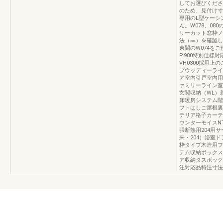
してお選びくださ
のため、見付け寸
専用のL型ケーシ
ん。W078、08
リーカット窓枠ノ
法（㎜）を確認し
東間のW074をご
P.980特別仕様対
VH0300採用上
プウッディーライ
ア室内引戸室内用
ァミリーライン室
玄関収納（WL）
床暖房システム階
フトはしご屋根裏
テリア格子カーテ
ウンターモイスN
張断熱用204用サ
来・204）浴室
枠タイプ木造用フ
テム収納ボックス
ア収納タスボック
注対応品特注寸法