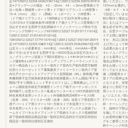
足147105012.52334.54362196114足120012.52334.55876187414
使いください。ウ
足※グランデージの場合 ※2：−2mm ※4：＋2mm壁厚残り寸
157mmを選択
法＝柱角＋胴縁厚＋ボード厚＋ドア側クリアランス＋UB壁厚＋
（KB・ＫＦ・Ｋ
15−A［mm］（柱）＋（胴縁）＋（ボード）＋（UB壁厚）＋
で設定していませ
（ドア側クリアランス）＋15BR納まり寸法(中央寄せ納ま
材が取付く場合は
り)S1216Ａ寸法躯体条件UB壁厚ドア側クリアランス壁厚残り寸
法）またはフリー
法おすすめする窓枠寸法柱胴縁ボードノンケーシング枠出寸法
板を必ず水平に施
ケーシング付枠ケーシング65105012.52527.51201311111614足
合、出窓テーブル
120012.52527.51351451013214足
ドア土間に使用す
108105012.52527.57791147414足120012.52527.592104128319
すか、木口に防水
足147105012.52329.538̶̶3114足120012.52329.5536294619足※印
上げ方によって枠
は足カットが必要単位：mm単位：mm単位：mmAAAー壁厚
る必要がありま
残り寸法=おすすめする窓枠寸法⇒ADDD見込み決定方法キレイ
キレイユ／グラン
ユ／グランデージ浴室ドア用DS窓枠セット※4※3※2※1※4※2リビ
まりを基準として
ング建材Biz-LIXデザインラインアップウッディーラインクリエ
場合は窓枠セット
カラー商品色トレンドカラー室内ドア室内引戸室内用窓可動間
材をお使いくださ
仕切りクローゼットドア通風建具ファミリーライン室内ドア室
行っておりません
内引戸クローゼットドアドアプラス玄関収納（WL）新和風戸襖
備（2室暖房タイ
和襖和障子定尺材床材床材床造作材床暖房システム階段/手すり
室ドアの窓枠は水
階段/手すり階段ユニット手すりロフトはしご屋根裏はしごリフ
となります。浴室
ォーム階段造作材定尺材腰壁インテリア格子カーテンボックス
納まりに対応でき
室内物干し出窓カウンター集成カウンターモイスNT内装材DS窓
用ジャストカッ
枠在来用木造用ジャストカット外張断熱用204用サーモスⅡ用
χ／ジエスタ／防火
（在来・204）マイスターⅡ用（在来・204）浴室ドア用玄関ドア
Eアパートドア納
用アパートドア用スマート10一方枠タイプ木造用フリーカット
枠・ケーシングと
非木造用ジャストカット収納ボックスタイプシステム収納フレ
す。縦枠の下部は
ームタイプパネルタイプインテリア収納タスボックス収納部材
を施してください
床下収納有償部品商品詳細一覧特注対応品特注寸法対応特別仕
ため窓枠出幅寸法
様設定一覧特別仕様対応互換性
グをご参照くださ
枠ケーシング付玄