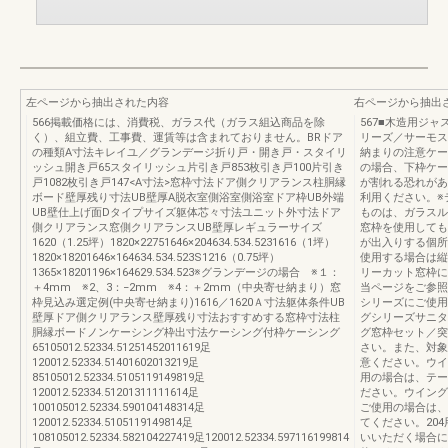
左ページから抽出された内容
右ページから抽出
566掲載価格には、消費税、ガラス代（ガラス組込商品を除
567■木造用ジ
く）、組立費、工事費、運賃等は含まれておりません。BRドア
リーズ／サーモス
の種類A寸法キレイユ／グランデージ折り戸・開き戸・スタイリ
納まりの注意ケー
ッシュ開き戸65スタイリッシュ片引き戸853枚引き戸100片引き
の場合、下枠ケー
戸1082枚引き戸147<A寸法>窓枠寸法ドア側クリアランス柱胴縁
が割れる恐れがあ
ボード壁厚残り寸法UB壁厚A脱衣室側浴室側浴室ドア枠UB外端
利用ください。※
UB壁仕上げ面Dタイプサイズ躯体芯々寸法ユニット外寸法ドア
ものは、ガラスル
側クリアランス窓側クリアランスUB壁厚レギュラーサイズ
窓枠を使用しても
1620（1.25坪）1820×22751646×204634.534.5231616（1坪）
が出入りする個所
1820×18201646×164634.534.523S1216（0.75坪）
使用する場合は縦
1365×18201196×164629.534.523※グランデージの場合 ※１：
リーカット窓枠に
＋4mm ※2、3：−2mm ※4：＋2mm（中央寄せ納まり）窓
当ページをご参照
枠見込み選定例(中央寄せ納まり)1616／1620Ａ寸法躯体条件UB
シリーズにご使用
壁厚ドア側クリアランス壁厚残り寸法おすすめする窓枠寸法柱
グシリーズサニタ
胴縁ボードノンケーシング枠出寸法ケーシング付枠ケーシング
グ窓枠セット／突
65105012.52334.51251452011619足
さい。また、対象壁
120012.52334.51401602013219足
意ください。ウイ
85105012.52334.5105119149819足
用の場合は、テー
120012.52334.51201311111614足
ださい。ウイング
100105012.52334.590104148314足
ご使用の場合は、
120012.52334.5105119149814足
てください。20
108105012.52334.582104227419足120012.52334.597116199814
いいただく場合に