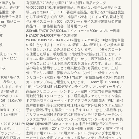
込商品を除
有償部品P.708納まり図P.1028＜別冊＞商品カタログ
せん。造作材
VH0300553！10…要在庫確認品。在庫がない場合は受注から工
品重量（参
場出荷まで約10日。！15…要在庫確認品。在庫がない場合は受注
梱包単位の発注
から工場出荷まで約15日。補修用パテ材（モイスNT内装材と同
：mm商品コー
色）モイスコート（500mlスプレー）モイス調湿袋部品名容量
m厚
商品コード価格梱包内容 補修用パテ材
枚
330mlNZMZ012¥2,8001本モイスコート※500mlスプレー容器
0枚
NZMZ013¥4,9001本モイス調湿袋
W600×H500NZMZ014￥7,200/梱包（￥720/枚）10枚※梱包単位
0枚
の発注となります。※モイスの表面に水の浸透しにくい撥水皮膜
を形成し、汚れが染み込みにくくなります。 （モイスコート
）10枚モイスＮＴ
を使用した場合、吸放湿性、消臭性等の性能は低下します。）
（￥4,300/
モイスの持つ調湿性などの性質を生かし、床下調湿材として活
用することにより床下環境の改善を図るものです。また、施工
10枚
後の端材を活用することで廃棄物処理にも貢献します。主成
分：アクリル樹脂、炭酸カルシウム（水性）主成分：マイカ、
/㎡）10枚※モイス
シリコーン（水性）モイスNT内装材 有償部品モイスNT内装材
で、荷降ろし・
カットサンプルをご用意しております。（6mm厚…HP3800）！
なります。モイ
10リビング建材Biz-LIXデザインラインアップウッディーライン
さ×幅×高さ）
商品色クリエカラートレンドカラー室内ドア室内引戸室内用窓
25有り（C
可動間仕切りクローゼットドア通風建具ファミリーライン室内
）10枚（1.0㎡/梱
ドア室内引戸クローゼットドアドアプラス玄関収納（WL）新和
（C２）
風戸襖和襖和障子定尺材床材床材床造作材床暖房システム階段/
）H450有り（C２）
手すり階段/手すり階段ユニット手すりロフトはしご屋根裏はし
枚（1.2㎡/梱包）
ごリフォーム階段造作材定尺材腰壁インテリア格子カーテンボ
ックス室内物干し出窓カウンター集成カウンターモイスNT内装
512.614.29.5mm−15.020.022.6※
材DS窓枠木造用ジャストカット在来用外張断熱用204用サーモ
化します。！
スⅡ用 （在来・204）マイスターⅡ用（在来・204）浴室ドア用
ップウッディーラ
玄関ドア用アパートドア用スマート10一方枠タイプ木造用フリ
室内引戸室内
ーカット非木造用ジャストカット収納システム収納ボックスタ