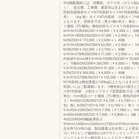
552掲載価格には、消費税、ガラス代（ガラス組
く）、組立費、工事費、運賃等は含まれておりま
部材別規格表モイスNT内装材モイスNT内装材製
考） （kg/枚）モイスNT内装材 小割タイプ※
となります。部材名寸法（厚さ×幅×長さ）単位
ド価格（円/梱包）梱包内容モイスＮＴ内装材6m
6×910×910NZMZ001￥54,000（￥3,300/㎡）20
6×910×1820NZMZ002￥47,000（￥2,900/㎡）1
NZMZ003￥172,000（￥2,600/㎡）40枚
6×910×2420NZMZ004￥62,000（￥2,900/㎡）1
NZMZ005￥232,000（￥2,700/㎡）40枚
6×910×2730NZMZ006￥71,000（￥2,900/㎡
内装材9.5mm厚9.5×910×1820NZMZ007￥70,000
㎡）10枚NZMZ008￥260,000（￥4,000/㎡）40枚
9.5×910×2420NZMZ009￥91,000（￥4,200/㎡）
NZMZ010￥344,000（￥4,000/㎡）40枚
9.5×910×2730NZMZ011￥102,000（￥4,200
NT内装材は梱包重量が100kg以上となりますの
荷扱いにはご配慮願います。※梱包単位の発注と
スNT内装材 小割タイプタイプ姿図面取寸法（厚
単位：mm商品コード価格（円/梱包）梱包内容H2
２）6×450×225NZMZ101￥6,700（￥6,700/㎡
包）無しNZMZ102￥6,100（￥6,100/㎡）有り
9.5×450×225NZMZ103￥7,900（￥7,900/㎡
6×450×450NZMZ201￥7,000（￥5,800/㎡）6
450225450450幅板厚長さ
910mm1820mm2420mm2730mm910mm6mm4.79.
含水率10％時の値。製品重量は含水率により変
15！15リビング建材Biz-LIXデザインラインア
インクリエカラー商品色トレンドカラー室内ドア