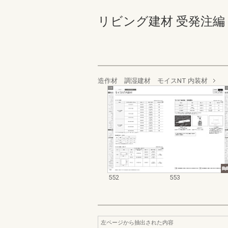
リビング建材 受発注編 552-
造作材 調湿建材 モイスNT 内装材
552
553
左ページから抽出された内容