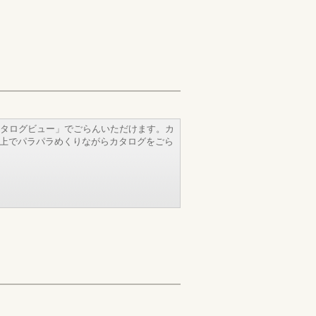
タログビュー」でごらんいただけます。カ
b上でパラパラめくりながらカタログをごら