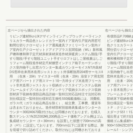
左ページから抽出された内容
右ページから抽出
リビング建材Biz-LIXデザインラインアップウッディーラインク
有償部品P.708納
リエカラー商品色トレンドカラー室内ドア室内引戸室内用窓可
ビング建材Biz-
動間仕切りクローゼットドア通風建具ファミリーライン室内ド
色クリエカラート
ア室内引戸クローゼットドアドアプラス玄関収納（WL）新和風
間仕切りクローゼ
戸襖和襖和障子定尺材床材床材床造作材床暖房システム階段/手
室内引戸クローゼ
すり階段/手すり階段ユニット手すりロフトはしご屋根裏はしご
襖和襖和障子定尺
リフォーム階段造作材定尺材腰壁インテリア格子カーテンボッ
り階段/手すり階
クス室内物干し出窓カウンター集成カウンターモイスNT内装材
フォーム階段造作
DS窓枠在来用木造用ジャストカット外張断熱用204用サーモスⅡ
ス室内物干し出窓
用 （在来・204）マイスターⅡ用（在来・204）浴室ドア用玄関
窓枠木造用ジャス
ドア用アパートドア用スマート10一方枠タイプ木造用フリーカ
用 （在来・20
ット非木造用ジャストカット収納ボックスタイプシステム収納
ドア用アパートド
フレームタイプパネルタイプインテリア収納タスボックス収納
ット非木造用ジャ
部材床下収納有償部品商品詳細一覧特注対応品特注寸法対応特
フレームタイプパ
別仕様設定一覧特別仕様対応互換性550掲載価格には、消費税、
部材床下収納有償
ガラス代（ガラス組込商品を除く）、組立費、工事費、運賃等
別仕様設定一覧特
は含まれておりません。造作材部材別規格表集成カウンターカ
トＰ：クリエペー
ウンター300240670取付けねじは同梱されております。仕様入
エダーク551！
数ステンレス1NZEZ002¥8,200商品コード価格アングル脚はゴム
場出荷まで約15
集成材カウンター（t＝30mm）を設置した状態で700mmの高
価格ゴム集成材t
さ（※1）に設定しております。700mm以下に設置する際は、脚
900×155NZE□075
を現場で切り詰めてください。取付けねじは同梱されておりま
レール1・シンプル