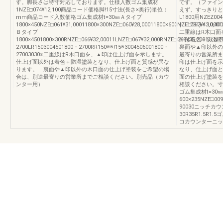
す。脚長さは特寸対応しております。仕様入数ゴム集成材
です。（ファインシ
1NZE□074¥12,100商品コード価格脚!15寸法(長さ×奥行)単位：
えず、すっきりと
mm商品コード入数価格ゴム集成材t=30㎜Ａタイプ
L1800用NZEZ0
1800×450NZE□061¥31,00011800×300NZE□060¥28,00011800×600NZE□062¥42,0001
(L=1791)￥10,40
Ｂタイプ
二重線はR木口面
1800×4501800×300RNZE□066¥32,00011LNZE□067¥32,000RNZE□068¥35,20011LNZ
外は着色＋防湿
2700LR1503004501800・2700RR150※※!15※3004506001800・
裏面や▲印以外の
27003030※二重線はR木口面を、▲印は仕上げ面を示します。
最寄りの営業所ま
仕上げ面以外は着色＋防湿塗装となり、仕上げ面と質感が異な
印は仕上げ面を示
ります。 裏面や▲印以外の木口面の仕上げ塗装をご希望の場
なり、仕上げ面と
合は、別途最寄りの営業所までご相談ください。別売品（カウ
面の仕上げ塗装を
ンター用）
相談ください。寸
ゴム集成材t=30
600×235NZE□009
90030ニッチカ
30R35R1.5R
コカウンターニッ