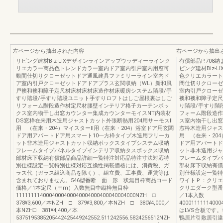
左ページから抽出された内容
右ページから抽出
リビング建材Biz-LIXデザインラインアップウッディーラインク
有償部品P.708納
リエカラー商品色トレンドカラー室内ドア室内引戸室内用窓可
ビング建材Biz-
動間仕切りクローゼットドア通風建具ファミリーライン室内ド
色クリエカラート
ア室内引戸クローゼットドアドアプラス玄関収納（WL）新和風
間仕切りクローゼ
戸襖和襖和障子定尺材床材床材床造作材床暖房システム階段/手
室内引戸クローゼ
すり階段/手すり階段ユニット手すりロフトはしご屋根裏はしご
襖和襖和障子定尺
リフォーム階段造作材定尺材腰壁インテリア格子カーテンボッ
り階段/手すり階
クス室内物干し出窓カウンター集成カウンターモイスNT内装材
フォーム階段造作
DS窓枠在来用木造用ジャストカット外張断熱用204用サーモスⅡ
ス室内物干し出窓
用 （在来・204）マイスターⅡ用（在来・204）浴室ドア用玄関
窓枠木造用ジャス
ドア用アパートドア用スマート10一方枠タイプ木造用フリーカ
用 （在来・20
ット非木造用ジャストカット収納ボックスタイプシステム収納
ドア用アパートド
フレームタイプパネルタイプインテリア収納タスボックス収納
ット非木造用ジャ
部材床下収納有償部品商品詳細一覧特注対応品特注寸法対応特
フレームタイプパ
別仕様設定一覧特別仕様対応互換性掲載価格には、消費税、ガ
部材床下収納有償
ラス代（ガラス組込商品を除く）、組立費、工事費、運賃等は
別仕様設定一覧特
含まれておりません。546型番断 面 形 状無目枠商品コード
ワイトＰ：クリエ
価格／1本定尺（mm）入数無目中縦枠無目枠
クリエダーク型番
1111111140004000400040004000400040004000NZH □
／1本入数
378¥3,600／本NZH □ 379¥3,800／本NZH □ 380¥4,000／
4000111111400
本NZH□ 381¥4,400／本
はLVS合板です
5375195385205442425449242552.511242556.5824256512NZH
鴨居片引敷居引違