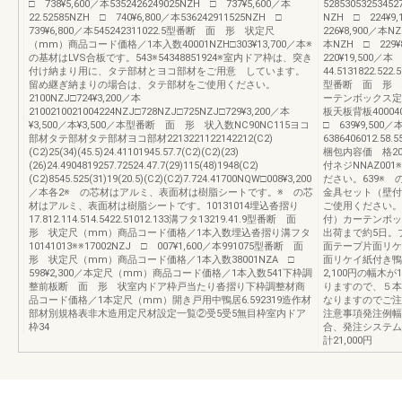
□ 738¥5,600／本5352426249025NZH □ 737¥5,600／本
5285305325345
22.52585NZH □ 740¥6,800／本536242911525NZH □
NZH □ 224¥9
739¥6,800／本545242311022.5型番断 面 形 状定尺
226¥8,900／本N
（mm）商品コード価格／1本入数40001NZH□303¥13,700／本※
本NZH □ 229¥
の基材はLVS合板です。543※54348851924※室内ドア枠は、突き
220¥19,500／本
付け納まり用に、タテ部材とヨコ部材をご用意 しています。
44.5131822.522.
留め継ぎ納まりの場合は、タテ部材をご使用ください。
型番断 面 形 
2100NZJ□724¥3,200／本
ーテンボックス定
2100210021004224NZJ□728NZJ□725NZJ□729¥3,200／本
板天板背板400040
¥3,500／本¥3,500／本型番断 面 形 状入数NC90NC115ヨコ
□ 639¥9,500／
部材タテ部材タテ部材ヨコ部材2213221122142212(C2)
6386406012.58
(C2)25(34)(45.5)24.41101945.57.7(C2)(C2)(23)
梱包内容価 格200
(26)24.4904819257.72524.47.7(29)115(48)1948(C2)
付ネジNNAZ001
(C2)8545.525(31)19(20.5)(C2)(C2)7.724.41700NQW□008¥3,200
ださい。639※
／本各2※ の芯材はアルミ、表面材は樹脂シートです。※ の芯
金具セット（壁付
材はアルミ、表面材は樹脂シートです。10131014埋込沓摺り
ご使用ください。
17.812.114.514.5422.51012.133溝フタ13219.41.9型番断 面
付）カーテンボッ
形 状定尺（mm）商品コード価格／1本入数埋込沓摺り溝フタ
出荷まで約5日。プラ
10141013※※17002NZJ □ 007¥1,600／本991075型番断 面
面テープ片面リケイ
形 状定尺（mm）商品コード価格／1本入数38001NZA □
面リケイ紙付き鴨
598¥2,300／本定尺（mm）商品コード価格／1本入数541下枠調
2,100円の幅木
整前板断 面 形 状室内ドア枠戸当たり沓摺り下枠調整材商
りますので、５本
品コード価格／1本定尺（mm）開き戸用中鴨居6.592319造作材
なりますのでご注
部材別規格表非木造用定尺材設定一覧②受5受5無目枠室内ドア
注意事項発注例幅木
枠34
合、発注システム
計21,000円