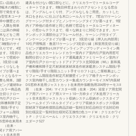
広い品揃えの
建具を付けない開口部などに。クリエカラーでトータルコーデ
材幅木の種類に
ィネートできます。8無目枠窓まわりのアクセントとなる窓台
部で発生する
は、アングルしゃくり付、アングルなしをご用意。カットした
角型笠木コーナ
木口をきれいに仕上げる木口シール入りです。7窓台11ケーシン
枠や腰壁との
グケーシング付タイプとノンケーシングタイプが選べます。9室
・入隅を簡単
内ドア枠他の造作材と同じ色柄で窓辺をトータルコーディネー
には床の伸縮
ト。小窓からテラスまで、様々な納まりに対応できます。カー
木などをご用
テンボックス溝部分はプラレール付き。ケーシング付タイプ、
げるコーナーキ
ノンケーシングタイプが選べます。3見切り縁［押入れ内部用］
て3種類のサイ
10引戸用鴨居・敷居11ケーシング3見切り縁［和室用見切り縁］
入りです。4笠
リビング建材Biz-LIXデザインラインアップウッディーライン商
ます。3見切り
品色クリエカラートレンドカラー室内ドア室内引戸室内用窓可
ートで壁紙や
動間仕切りクローゼットドア通風建具ファミリーライン室内ド
。3見切り縁
ア室内引戸クローゼットドアドアプラス玄関収納（WL）新和風
ゃくりなしを
戸襖和襖和障子定尺材床材床材床造作材床暖房システム階段/手
イプが選べま
すり階段/手すり階段ユニット手すりロフトはしご屋根裏はしご
ントとなるケー
リフォーム階段造作材定尺材腰壁インテリア格子カーテンボッ
整も簡単。2廻
クス室内物干し出窓カウンター集成カウンターモイスNT内装材
ング建材Biz-
DS窓枠木造用ジャストカット在来用外張断熱用204用サーモスⅡ
エカラー商品色
用 （在来・204）マイスターⅡ用（在来・204）浴室ドア用玄関
仕切りクロー
ドア用アパートドア用スマート10一方枠タイプ木造用フリーカ
内引戸クロー
ット非木造用ジャストカット収納システム収納ボックスタイプ
襖和襖和障子定
フレームタイプパネルタイプインテリア収納タスボックス収納
階段/手すり
部材床下収納有償部品商品詳細一覧特注対応品特注寸法対応特
フォーム階段
別仕様設定一覧特別仕様対応互換性□色コードＷ：クリエホワイ
ス室内物干し
トＰ：クリエペールＬ：クリエラスクＭ：クリエモカＤ：クリ
S窓枠在来用木
エダーク527
用 （在来・
玄関ドア用アパー
カット非木造用