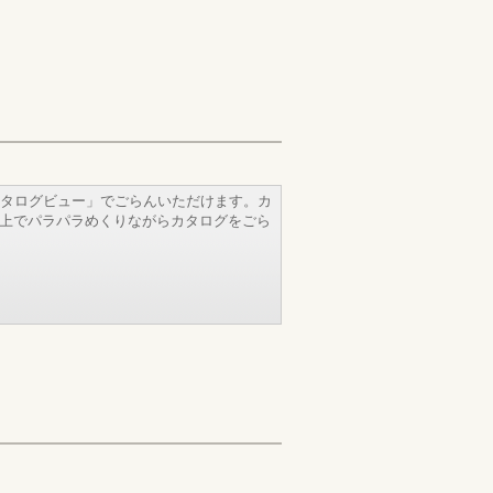
タログビュー」でごらんいただけます。カ
b上でパラパラめくりながらカタログをごら