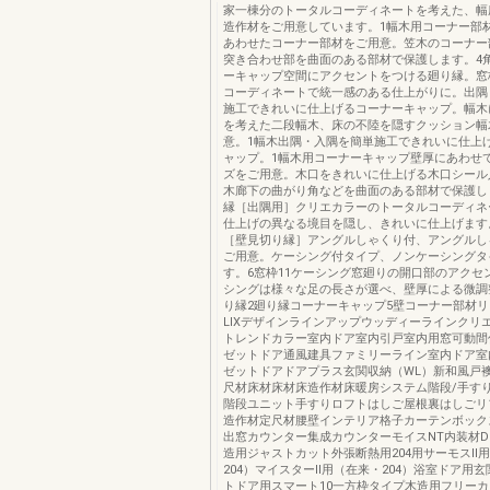
家一棟分のトータルコーディネートを考えた、幅
造作材をご用意しています。1幅木用コーナー部
あわせたコーナー部材をご用意。笠木のコーナー
突き合わせ部を曲面のある部材で保護します。4
ーキャップ空間にアクセントをつける廻り縁。窓
コーディネートで統一感のある仕上がりに。出隅
施工できれいに仕上げるコーナーキャップ。幅木
を考えた二段幅木、床の不陸を隠すクッション幅
意。1幅木出隅・入隅を簡単施工できれいに仕上
ャップ。1幅木用コーナーキャップ壁厚にあわせ
ズをご用意。木口をきれいに仕上げる木口シール
木廊下の曲がり角などを曲面のある部材で保護し
縁［出隅用］クリエカラーのトータルコーディネ
仕上げの異なる境目を隠し、きれいに仕上げます
［壁見切り縁］アングルしゃくり付、アングルし
ご用意。ケーシング付タイプ、ノンケーシングタ
す。6窓枠11ケーシング窓廻りの開口部のアクセ
シングは様々な足の長さが選べ、壁厚による微調
り縁2廻り縁コーナーキャップ5壁コーナー部材リビ
LIXデザインラインアップウッディーラインクリ
トレンドカラー室内ドア室内引戸室内用窓可動間
ゼットドア通風建具ファミリーライン室内ドア室
ゼットドアドアプラス玄関収納（WL）新和風戸
尺材床材床材床造作材床暖房システム階段/手すり
階段ユニット手すりロフトはしご屋根裏はしごリ
造作材定尺材腰壁インテリア格子カーテンボック
出窓カウンター集成カウンターモイスNT内装材D
造用ジャストカット外張断熱用204用サーモスⅡ
204）マイスターⅡ用（在来・204）浴室ドア用
トドア用スマート10一方枠タイプ木造用フリー