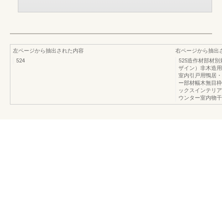
左ページから抽出された内容
右ページから抽出
524
525造作材部材
ザイン）非木造用
室内引戸用鴨居・
ー部材幅木無目枠
ックスインテリア
ウンター室内物干