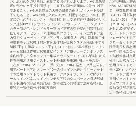
い。思わぬケガや商品が変形するおそれがあります。●小屋裏物
尺9尺8用用天井
置の部分の水平投影面積は、 直下の階の床面積の2分の1以下
HBA16601578155
であること。●小屋裏物置の天井の最高の高さは1.4メートル以
名 称数量内容開
下であること。●物の出し入れのために利用するはしご等は、固
（４コ）同上取付
定式のものとしないこと〈法規制〉国土交通省住指発682号リビ
［φ5.1×50］
ング建材Biz-LIXデザインラインアップウッディーラインクリエ
［φ6×16］（
カラー商品色トレンドカラー室内ドア室内引戸室内用窓可動間
材Biz-LIXデ
仕切りクローゼットドア通風建具ファミリーライン室内ドア室
カラートレンドカ
内引戸クローゼットドアドアプラス玄関収納（WL）新和風戸襖
クローゼットドア
和襖和障子定尺材床材床材床造作材床暖房システム階段/手すり
クローゼットドア
階段/手すり階段ユニット手すりロフトはしご屋根裏はしごリフ
障子定尺材床材床
ォーム階段造作材定尺材腰壁インテリア格子カーテンボックス
手すり階段ユニッ
室内物干し出窓カウンター集成カウンターモイスNT内装材DS窓
ム階段造作材定尺
枠在来用木造用ジャストカット外張断熱用204用サーモスⅡ用
物干し出窓カウン
（在来・204）マイスターⅡ用（在来・204）浴室ドア用玄関ドア
造用ジャストカッ
用アパートドア用スマート10一方枠タイプ木造用フリーカット
来・204）マイ
非木造用ジャストカット収納ボックスタイプシステム収納フレ
パートドア用スマ
ームタイプパネルタイプインテリア収納タスボックス収納部材
造用ジャストカッ
床下収納有償部品商品詳細一覧特注対応品特注寸法対応特別仕
タイプパネルタイ
様設定一覧特別仕様対応互換性
収納有償部品商品
定一覧特別仕様対