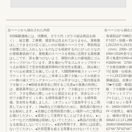
左ページから抽出された内容
右ページから抽出
520掲載価格には、消費税、ガラス代（ガラス組込商品を除
有償部品P.708特
く）、組立費、工事費、運賃等は含まれておりません。屋根裏
P.1027＜別冊
はしごできるだけ広くほしいのが収納スペースです。季節用品
LZXZZ011LZXZ
や頻繁に出し入れしないものなどを収納するのにぴったりなの
（mm）2300∼2
が屋根裏収納です。屋根裏のスペースを有効に活用する屋根裏
690×1252外形寸
はしごです。床を傷つけないよう、脚部の床との接地面にゴム
昇り角度H2300=62
キャップがついています。床を傷から守るゴムキャップ付すべ
H2600=66゜
り止め溝加工で安全性配慮昇降時の安全性を配慮し、踏み板に
フタ板合板飾り縁
すべり止め溝加工を施しています。12開閉棒枠板ストッパーブ
15│規格・仕様
ラケットラッチラッチはしご本体ゴム脚フタ板ハンドル化粧カ
ードLZXZZ001
バー飾り縁スプリングターンバックル手すりはしご取付座金具
庫確認品。在庫が
フタ板リンク■部材名称安全に関するご注意●小屋裏の利用に
15■寸法図・断
は、建築基準法により規制があります。フタ板はロック付です
板・フタ板飾り縁
ので、フタを閉めた際しっかりと固定されます。安全なロック
ブラケットスプリ
付フタ板手すり（１本）を標準装備手すり（１本）を標準装
グ×２はしご１は
備。安全性を考慮しました。（オプションで追加手すりもご用
り縁１セット長手側
意しております。）34●熱などの換気のために、換気扉の取付け
H：2400±100
をお勧めします。●店舗など使用頻度の激しい場所へのご使用は
FF−C使用上、確保
お避けください。●居室として使用することはできません。●シ
上、確保が望まれる
ンナーなどの危険物は収納しないでください。●商品の仕様と異
006AF.LC.LF.L
なる改造はしないでください。●室内専用です。屋外には設置し
2600±10040036
ないでください。●許容質量を超える荷重をかけないでくださ
62°66°70°62°66