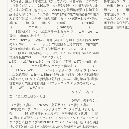
りの場合、蹴上げ寸法により加工できない場合がありますので
枠木造用ジャスト
ご注意ください。（216以下）※均等5段廻り・均等7段廻りの柱
（在来・204）
芯々違い対応はできません。8AABBひな段用踏板受け材加工直
用アパートドア用
線部廻り部（３段・6段のみ）□有□無□有□無□両側必要□片側の
非木造用ジャスト
み必要14踏板・上段框・踊り場正寸カット■踏板■上段框■踊り
ームタイプパネル
場□有 □無□有 □無□有 □無幅（ ）mm幅
床下収納有償部品
（ ）mm間口（ ）mm奥行（ ）
様設定一覧特別仕
mm13踏板相じゃくり加工階段を上る方向で □右 □左 □
両側 □無角の出寸法（右： 左： ）
mm※53mm以上17角の出ささら桁相欠き加工（踏板幅240mm
のみ）□有（ ∼ 段目）□無階段を上る方向で □右□左□
両側16側板落し込み加工（踏板幅240mmのみ）□有（
∼ 段目）□無階段を上る方向で □右□左□両側15直部分各種
寸法踏板幅□200mm（Sタイプ不可）
□230mm□247mm□240mm（Sタイプ不可）□270mm踏 面
（ ）mm※最大250mmまで鼻の出（ ）
mm※10mm∼30mm ベーシックタイプ・Sタイプは20mm
のみ蹴込溝幅 □6mm□18mm9鼻の出〔踏面〕蹴込溝幅踏板幅
柱芯納まり※Sタイプは段鼻柱芯納まりのみ・廻り踏板部□段鼻
柱芯納まり□蹴込柱芯納まり7ファーストステップの有無・仕
様 □有 □無Aタイ
プ Bタイプ □右 □
左 ※図は右仕様を示しま
す rrDWW：必要数D：
r（半径）：鼻の出：rDWW：必要数D：r（半径）：鼻の出：
18□集成タイプ □ベーシックタイプ □Sタイプ上り切り段
数 段（踏板段数＋上段框）4階段平面図（略図）〔1階
→2階を必ず記入してください。〕5ボックスタイプストリップ
タイプひな段タイプ5432110111213678914〔例〕廻り部分納ま
りの選択※踊り場は幅木使用のみ□廻り側板使用□幅木使用幅木