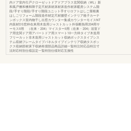
内ドア室内引戸クローゼットドアドアプラス玄関収納（WL）新
和風戸襖和襖和障子定尺材床材床材床造作材床暖房システム階
段/手すり階段/手すり階段ユニット手すりロフトはしご屋根裏
はしごリフォーム階段造作材定尺材腰壁インテリア格子カーテ
ンボックス室内物干し出窓カウンター集成カウンターモイスNT
内装材DS窓枠在来用木造用ジャストカット外張断熱用204用サ
ーモスⅡ用 （在来・204）マイスターⅡ用（在来・204）浴室ド
ア用玄関ドア用アパートドア用スマート10一方枠タイプ木造用
フリーカット非木造用ジャストカット収納ボックスタイプシス
テム収納フレームタイプパネルタイプインテリア収納タスボッ
クス収納部材床下収納有償部品商品詳細一覧特注対応品特注寸
法対応特別仕様設定一覧特別仕様対応互換性