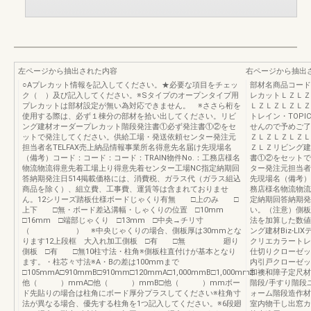
左ページから抽出された内容
右ページから抽出
○Aプレカット情報を記入してください。★必要な項目をチェッ
部材名商品コード
ク（ ）及び記入してください。※Sタイプのオープンタイプ用
レカットＬＺＬＺ
プレカットは部材設定が無い為対応できません。 ※ささら桁を
ＬＺＬＺＬＺＬＺ
使用する際は、必ず１棟分の部材を拾い出してください。リビ
トレイン・TOP
ング建材オーダープレカット階段発注書①必ず発注書①②をセ
せんので予めご了
ットで発注してください。供給工場・発送依頼センター発注元
ＺＬＺＬＺＬＺＬ
担当者名TELFAX売上納品情報事業所名得意先名届け先現場名
ＺＬＺリビング建
（備考）コード：コード：コード：TRAIN物件No.：工務店様名
書①②をセットで
物流物流得意先着工場上り得意先着センター工場NC指定納期回
ター発注元担当者
答納期発注日514掲載価格には、消費税、ガラス代（ガラス組込
先現場名（備考）
商品を除く）、組立費、工事費、運賃等は含まれておりませ
務店様名物流物流
ん。12シリーズ踏板仕様ボードじゃくり有無 □上のみ □
定納期回答納期発
上下 □無・ボード差込溝幅・しゃくりの位置 □10mm
い。（注意）側板
□16mm □端部じゃくり □13mm □中央→チリ寸
法を加算した数値
（ ） ※中央じゃくりの場合、側板厚は30mmとな
ング建材Biz-L
ります12上段框 大入れ加工側板 □有 □無 廻り
クリエカラートレ
側板 □有 □無10柱寸法・柱角※側板柱直付けが基本となり
仕切りクローゼッ
ます。・柱芯々寸法※A・Bの差は100mmまで
内引戸クローゼッ
□105mmA□910mmB□910mm□120mmA□1,000mmB□1,000mm□
和襖和障子定尺材
他（ ）mmA□他（ ）mmB□他（ ）mmボー
階段/手すり階段
ド先貼りの場合は柱角にボード厚分プラスしてください※柱角寸
ォーム階段造作材
法が異なる場合、優先する柱角を1つ記入してください。※6段廻
室内物干し出窓カ