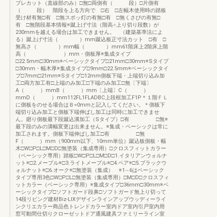
プレカット（直線部のみ）□無□両側有（ 段）□片側有
（ 段） 階段を上る方向で □右 □左幅木使用時の踏板
受け材有無□有 □無スポッ灯の有無□有 □無くさびの有無□
有 □無階段基本情報※蹴上げ寸法（階高÷上り切り段数）が
230mmを越える場合は加工できません。 （建築基準法によ
る）蹴上げ寸法（ ）mm蹴込板正寸法カット □有 □
無高さ（ ）mm幅（ ）mm61階床上2階床上階
高（ ）mm・側板厚※集成タイプ
□22.5mm□30mm※ベーシックタイプ□21mm□30mm※Sタイプ
□30mm・幅木厚※集成タイプ□9mm□22.5mm※ベーシックタイ
プ□7mm□21mm※Sタイプ□12mm側板下端・上端切り込み加
工□両方加工有□上端のみ加工□下端のみ加工□無〔下端〕
A（ ）mmB（ ）mm〔上端〕C（ ）
mmD（ ）mm112FL1FLADBC上段框加工F1P＊１階ＦＬ
に側板をのせる場合はＢ=0mmと記入してください。＊側板下
端切り込み加工と側板下端伸ばし加工は同時に加工できませ
ん。廻り側板最下段蹴込溝加工（Sタイプ）□有 □無※
最下段のみの溝幅変更は出来ません。※集成・ベーシックは常に
加工されます。側板下端伸ばし加工□有 □無
F（ ）mm（900mm以下、10mm単位）蹴込板側板・幅
木□W□P□L□M□D□無塗装（集成専用）□クロスフィットカラー
（ベーシック専用）踏板□W□P□L□M□D□1.イタリアンウォルナ
ット※□2.メープル※□3.ライトメープル※□4.ペア※□5.ブラックウ
ォルナット※□6.オーク※□無塗装（集成） ※1∼6はベーシック
タイプ専用3色□W□P□L□無塗装（集成専用）□M□D□クロスフィ
ットカラー（ベーシック専用）※集成タイプ□36mm□30mm※ベ
ーシックタイプ□ソフトガード段鼻□ソフトガード無上り切って
14段リビング建材Biz-LIXデザインラインアップウッディーライ
ンクリエカラー商品色トレンドカラー室内ドア室内引戸室内用
窓可動間仕切りクローゼットドア通風建具ファミリーライン室