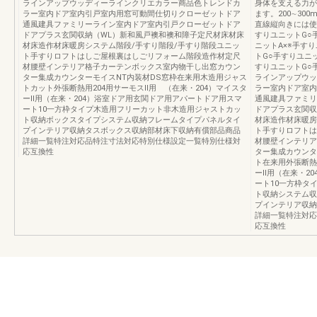
ラインアップウッディーラインクリエカラー商品色トレンドカ
身体を支える力が
ラー室内ドア室内引戸室内用窓可動間仕切りクローゼットドア
ます。200∼30
通風建具ファミリーライン室内ドア室内引戸クローゼットドア
直線縦向きには使
ドアプラス玄関収納（WL）新和風戸襖和襖和障子定尺材床材床
すりユニットG○
材床造作材床暖房システム階段/手すり階段/手すり階段ユニッ
ニットA×※手す
ト手すりロフトはしご屋根裏はしごリフォーム階段造作材定尺
トG○手すりユニ
材腰壁インテリア格子カーテンボックス室内物干し出窓カウン
すりユニットG○手
ター集成カウンターモイスNT内装材DS窓枠在来用木造用ジャス
ラインアップウッ
トカット外張断熱用204用サーモスⅡ用 （在来・204）マイスタ
ラー室内ドア室内
ーⅡ用（在来・204）浴室ドア用玄関ドア用アパートドア用スマ
通風建具ファミリ
ート10一方枠タイプ木造用フリーカット非木造用ジャストカッ
ドアプラス玄関収
ト収納ボックスタイプシステム収納フレームタイプパネルタイ
材床造作材床暖房
プインテリア収納タスボックス収納部材床下収納有償部品商品
ト手すりロフトは
詳細一覧特注対応品特注寸法対応特別仕様設定一覧特別仕様対
材腰壁インテリア
応互換性
ター集成カウンタ
ト在来用外張断熱
ーⅡ用（在来・2
ート10一方枠タ
ト収納システム収
プインテリア収納
詳細一覧特注対応
応互換性