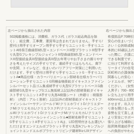
左ページから抽出された内容
右ページから抽出
502掲載価格には、消費税、ガラス代（ガラス組込商品を除
有償部品P.708特
く）、組立費、工事費、運賃等は含まれておりません。手すり/
安心の住まいづく
壁付け用手すりオープン用手すり手すりユニットG・手すりユニ
さい！公的助成制
ットA特長①曲線部材L型＋エンドベースⅢ型ブラケットⅢ型手す
本的に65歳以上
り丸型GフレキシブルジョイントⅢ型曲線部材L型＋エンドベー
った際に、介護に
スⅢ型接続金具Ⅲ型接続金具Ⅲ型お年寄りやお子さまの握りやす
できる制度です。
さを考えたサイズの手すりです。連続手すりはもちろん、廊下
に分けて利用する
や玄関、トイレなど、住まいのバリアフリー対策にご利用いた
リータイプの住宅
だけます。手すり壁付け用手すり手すりユニットG・手すりユニ
区町村の介護保険
ットA■商品仕様・カラーバリエーション部材名仕様カラーバリ
関暮らしの安心・
エーション手すりユニットG同梱金物亜鉛ダイキャストファイン
ンドエルボ、90
シルバーセット品ゴム集成材手すり丸型GブラケットベースG曲
ください。（女性･
線部材G丸型キャップGゴム無垢材上記以外の部材亜鉛ダイキャ
人男子）700∼8
スト手すりユニットA手すり丸形A樹脂シート（外廻り：樹脂形
レ立ち上がり用手す
材）（内芯：アルミ形材）上記以外の部材亜鉛ダイキャストフ
600mm以上土
ァインシルバーサテンゴールドW/クリエホワイトD/クリエダー
させます。出入り
クM/クリエモカL/クリエラスクP/クリエペールシャインニッケ
り扉を開ける→方
ルW/クリエホワイトD/クリエダークM/クリエモカL/クリエラ
姿勢を立て直しま
スクP/クリエペールシャインニッケル■部材名称手すりユニット
より安全にサポー
G手すりユニットA手すりユニットAは、LED照明付きもお選びい
張り上げる補助に
ただけますエンドエルボブラケット手すり丸型Aフレキシブルジ
段昇降用連続手す
ョイントエンドエルボブラケットリビング建材Biz-LIXデザイン
への負担がやわら