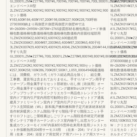
GL20001LZM■Z277¥6,7001¥6,7001¥6,7001¥6,7001¥6,700L30001LZM■Z278¥8,8001
1LZMZK013¥28,1
エンドベースⅢ型
1LZMZK014¥27,50
2LZMZZ242¥2,9001¥2,9001¥2,9001¥2,9001¥2,9001¥2,9001¥2,900
連続用
セット価格
1LZMZK015¥29,80
¥183,600¥184,400¥197,200¥198,000¥227,900¥228,700呼称
子柱追加用
27303000納まり両側壁片側壁両側壁片側壁W寸法
1LZMZK016¥10,8
W=2600W=2495W=2870W=2765姿図部材名梱包商品コード単価
A1LZMZK017¥52,3
梱包数価格梱包数価格梱包数価格梱包数価格内容親柱端部用
手すり丸型
1LZMZK005¥22,6001¥22,6001¥22,600連続用
GL20001LZM■Z27
1LZMZK006¥21,8004¥87,2003¥65,4004¥87,2003¥65,400子柱
エンドベースⅢ型
3LZMZK007¥29,4001¥29,4001¥29,4004LZMZK008¥36,2004¥144,8004¥144,8005LZMZ
2LZMZZ242¥2,900
手すり丸型
セット価格
GL20001LZM■Z277¥6,700L30001LZM■Z278¥8,8001¥8,8001¥8,8001¥8,8001¥8,800
¥231,200¥231,80
エンドベースⅢ型
27303000納
2LZMZZ242¥2,9001¥2,9001¥2,9001¥2,9001¥2,900セット価格
W=2600W=24
¥257,300¥258,100¥286,700¥287,500K1_L059_0006494掲載価格
梱包数価格梱包数
には、消費税、ガラス代（ガラス組込商品を除く）、組立費、
1LZMZK013¥28,1
工事費、運賃等は含まれておりません。手すり/オープン用手す
1LZMZK014¥27,5
りオープン用金属手すりセット部材拾い出し例［吹抜用］オー
1LZMZK015¥29,8
プン用金属手すり縦桟タイプリビング建材Biz-LIXデザインライ
加用1LZMZK016¥10
ンアップウッディーラインクリエカラー商品色トレンドカラー
ネル
室内ドア室内引戸室内用窓可動間仕切りクローゼットドア通風
A1LZMZK017¥52,
建具ファミリーライン室内ドア室内引戸クローゼットドアドア
手すり丸型
プラス玄関収納（WL）新和風戸襖和襖和障子定尺材床材床材床
GL20001LZM■Z27
造作材床暖房システム階段/手すり階段/手すり階段ユニット手
エンドベースⅢ型
すりロフトはしご屋根裏はしごリフォーム階段造作材定尺材腰
2LZMZZ242¥2,90
壁インテリア格子カーテンボックス室内物干し出窓カウンター
¥353,100¥353,7
集成カウンターモイスNT内装材DS窓枠在来用木造用ジャストカ
Ｗ：クリエホワイ
ット外張断熱用204用サーモスⅡ用 （在来・204）マイスターⅡ
リエモカＤ：クリ
用（在来・204）浴室ドア用玄関ドア用アパートドア用スマート
ネルタイプリビング