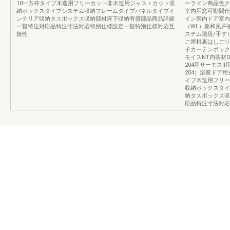
10一方枠タイプ木造用フリーカット非木造用ジャストカット収
ーライン商品色ク
納ボックスタイプシステム収納フレームタイプパネルタイプイ
室内用窓可動間仕
ンテリア収納タスボックス収納部材床下収納有償部品商品詳細
イン室内ドア室内
一覧特注対応品特注寸法対応特別仕様設定一覧特別仕様対応互
（WL）新和風戸
換性
ステム階段/手す
ご屋根裏はしごリ
子カーテンボック
モイスNT内装材
204用サーモスⅡ
204）浴室ドア
イプ木造用フリー
収納ボックスタイ
納タスボックス収
応品特注寸法対応