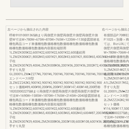
左ページから抽出された内容
右ページから抽出
呼称91010001365納まり両側壁片側壁両側壁片側壁両側壁片側
有償部品P.708特
壁W寸法W=780W=675W=870W=765W=1235W=1130姿図部材名
P.1025＜別冊
梱包商品コード単価梱包数価格梱包数価格梱包数価格梱包数価
ては、Biz-LIX
格梱包数価格梱包数価格内容親柱端部用
側壁片側壁両側壁
1LZMZK005¥22,6001¥22,6001¥22,6001¥22,600連続用
W=780W=706W
1LZMZK006¥21,8002¥43,6001¥21,8002¥43,6001¥21,8003¥65,4002¥43,600
コード単価梱包数
子柱
価格梱包数価格内
3LZMZK007¥29,4004LZMZK008¥36,2001¥36,2001¥36,2002¥72,4002¥72,4005LZMZK0
1LZMZK013¥28,1
手すり丸型
1LZMZK014¥27,50
GL20001LZM■Z277¥6,7001¥6,7001¥6,7001¥6,7001¥6,7001¥6,7001¥6,700L30001L
連続用1LZMZK01
エンドベースⅢ型
1LZMZK016¥10,8
2LZMZZ242¥2,9001¥2,9001¥2,9001¥2,9001¥2,9001¥2,9001¥2,900
A1LZMZK017¥52,3
セット価格¥89,400¥90,200¥96,200¥97,000¥147,400¥148,200呼称
手すり丸型
182020002275納まり両側壁片側壁両側壁片側壁両側壁片側壁W
GL20001LZM■Z27
寸法W=1690W=1585W=1870W=1765W=2145W=2040姿図部材名
エンドベースⅢ型
梱包商品コード単価梱包数価格梱包数価格梱包数価格梱包数価
2LZMZZ242¥2,900
格梱包数価格梱包数価格内容親柱端部用
セット価格
1LZMZK005¥22,6001¥22,6001¥22,6001¥22,600連続用
¥116,900¥117,50
1LZMZK006¥21,8003¥65,4002¥43,6003¥65,4002¥43,6004¥87,2003¥65,400
182020002
子柱
寸法W=1690W=1
3LZMZK007¥29,4004LZMZK008¥36,2003¥108,6003¥108,6001¥36,2001¥36,2005LZMZ
梱包商品コード単
手すり丸型
格梱包数価格梱包