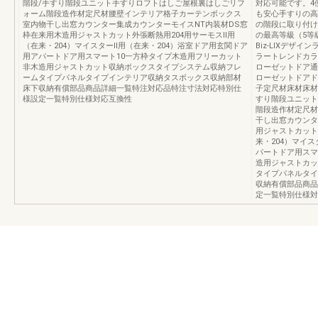
階段/手すり階段ユニット手すりロフトはしご屋根裏はしごリフ
対応可能です。4
ォーム階段造作材定尺材腰壁インテリア格子カーテンボックス
も安心手すりの高
室内物干し出窓カウンター集成カウンターモイスNT内装材DS窓
の階段に取り付け
枠在来用木造用ジャストカット外張断熱用204用サーモスⅡ用
の最高等級（5等
（在来・204）マイスターⅡ用（在来・204）浴室ドア用玄関ドア
Biz-LIXデザ
用アパートドア用スマート10一方枠タイプ木造用フリーカット
ラートレンドカラ
非木造用ジャストカット収納ボックスタイプシステム収納フレ
ローゼットドア通
ームタイプパネルタイプインテリア収納タスボックス収納部材
ローゼットドアド
床下収納有償部品商品詳細一覧特注対応品特注寸法対応特別仕
子定尺材床材床材
様設定一覧特別仕様対応互換性
すり階段ユニット
階段造作材定尺材
干し出窓カウンタ
用ジャストカット
来・204）マイ
パートドア用スマ
造用ジャストカッ
タイプパネルタイ
収納有償部品商品
定一覧特別仕様対