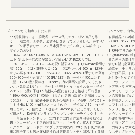
左ページから抽出された内容
右ページから抽出
488掲載価格には、消費税、ガラス代（ガラス組込商品を除
有償部品P.708特注
く）、組立費、工事費、運賃等は含まれておりません。手すり/
29703,000mm1
オープン用手すりオープン用木質手すり拾い出し方法親柱［デ
543217891011
ザインの選択］
1100手すりの高さ
13456789c2400a1250b1500d1500123456789101112131415001150110024110
上げ230mmの
以下134以下子供の頭が出ない間隔2FL13418206尺では
をご使用の際は専
1820÷134＝13.513−1＝12本必要C型ⓐスタート1,250mmⓑ踊り
すりD型［必要長
場1,500mmⓒ2・3段廻り2,400mmⓓ2Fホール1,500mm123手
続部材［手すりの
すりの高さ800∼9001FL1250456715004567892400手すりの高さ
プには不要）］4
800∼900手すりの高さ11002FL121314飾り手すり1500エンド
材］5柱を立てて施
（壁）1234D型※親柱は1820mm以内の間隔で設置してくださ
ップウッディーラ
い。本数踏板1段当り、子柱2本が基本となりますスタート子柱1
ドア室内引戸室内
本エンド（壁）子柱1本階段の勾配に合わせる踏板に平行長さ
ファミリーライン
1,150と900の交互1,150親柱［長さの選択（設置する場所によっ
ス玄関収納（WL
て決定）］子柱［必要本数と長さの選択］2［2階ホールなど］●
材床暖房システム
手すりHは1,100mm以上とりますので、 子柱は1,150mmを使
ロフトはしご屋根
用します。●子柱のピッチは芯々134mm以下とします。リビン
ンテリア格子カー
グ建材Biz-LIXデザインラインアップウッディーラインクリエカ
カウンターモイス
ラー商品色トレンドカラー室内ドア室内引戸室内用窓可動間仕
外張断熱用204用
切りクローゼットドア通風建具ファミリーライン室内ドア室内
（在来・204）
引戸クローゼットドアドアプラス玄関収納（WL）新和風戸襖和
一方枠タイプ木造
襖和障子定尺材床材床材床造作材床暖房システム階段/手すり階
システム収納ボッ