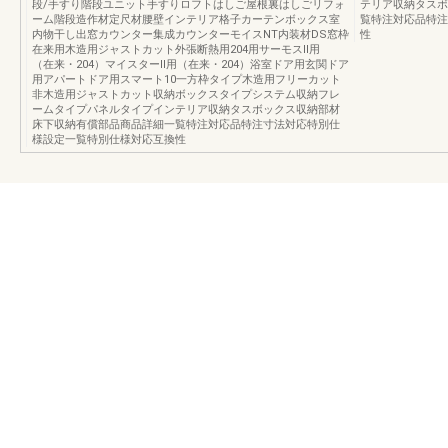
段/手すり階段ユニット手すりロフトはしご屋根裏はしごリフォ
テリア収納タスボ
ーム階段造作材定尺材腰壁インテリア格子カーテンボックス室
覧特注対応品特注
内物干し出窓カウンター集成カウンターモイスNT内装材DS窓枠
性
在来用木造用ジャストカット外張断熱用204用サーモスⅡ用
（在来・204）マイスターⅡ用（在来・204）浴室ドア用玄関ドア
用アパートドア用スマート10一方枠タイプ木造用フリーカット
非木造用ジャストカット収納ボックスタイプシステム収納フレ
ームタイプパネルタイプインテリア収納タスボックス収納部材
床下収納有償部品商品詳細一覧特注対応品特注寸法対応特別仕
様設定一覧特別仕様対応互換性