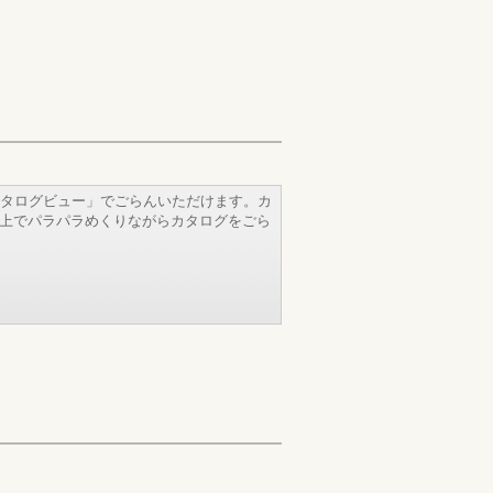
タログビュー」でごらんいただけます。カ
b上でパラパラめくりながらカタログをごら