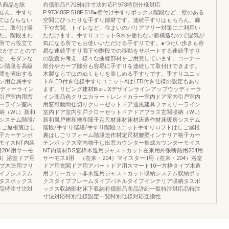
込商品を除
有償部品P.708特注寸法対応P.973特別仕様対応
せん。手すり
P.973485P.518P.518●壁付け手すりボックス階段など、壁のある
くてはならない
空間にぴったりな手すり部材です。連続手すりはもちろん、廊
に。取付け場
下や玄関、トイレなど、住まいのバリアフリー対策にご利用い
た。階段まわ
ただけます。手すりユニットG木を使わない新構造なので湿気が
所でお役立て
気になる所でもお使いいただける手すりです。●つたい歩きも容
欠かすことので
易な連続手すり廊下や階段での移動をサポートする連続手すり
と、モダンな
の設置を考え、様々な曲線部材をご用意しています。コーナー
ン階段を高級
部分やカーブ部分も容易に手すりを連続して取付けできます。
間を演出する
木製ならではのぬくもりを楽しめる手すりです。手すりユニッ
ン用金属手す
トALED付き仕様手すりユニットAはLED付き仕様の設定もあり
ッディーライン
ます。リビング建材Biz-LIXデザインラインアップウッディーラ
引戸室内用窓
イン商品色クリエカラートレンドカラー室内ドア室内引戸室内
ーライン室内
用窓可動間仕切りクローゼットドア通風建具ファミリーライン
納（WL）新和
室内ドア室内引戸クローゼットドアドアプラス玄関収納（WL）
システム階段/
新和風戸襖和襖和障子定尺材床材床材床造作材床暖房システム
しご屋根裏はし
階段/手すり階段/手すり階段ユニット手すりロフトはしご屋根
子カーテンボ
裏はしごリフォーム階段造作材定尺材腰壁インテリア格子カー
モイスNT内装
テンボックス室内物干し出窓カウンター集成カウンターモイス
204用サーモ
NT内装材DS窓枠木造用ジャストカット在来用外張断熱用204用
4）浴室ドア用
サーモスⅡ用 （在来・204）マイスターⅡ用（在来・204）浴室
イプ木造用フリ
ドア用玄関ドア用アパートドア用スマート10一方枠タイプ木造
イプシステム
用フリーカット非木造用ジャストカット収納システム収納ボッ
タスボックス
クスタイプフレームタイプパネルタイプインテリア収納タスボ
品特注寸法対
ックス収納部材床下収納有償部品商品詳細一覧特注対応品特注
寸法対応特別仕様設定一覧特別仕様対応互換性