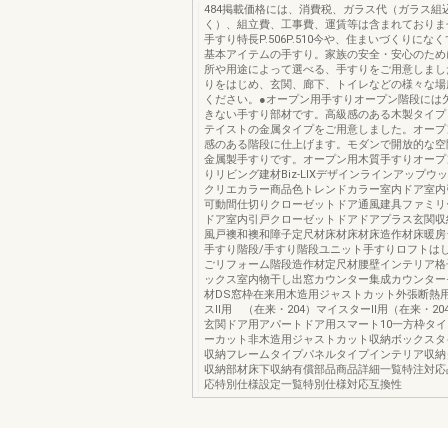
484掲載価格には、消費税、ガラス代（ガラス組
く）、組立費、工事費、運賃等は含まれておりま
手すり特長P.506P.510今や、住まいづくりにな
基本アイテムの手すり。家族の安全・安心のため
所や用途によって選べる、手すりをご用意しまし
りをはじめ、玄関、廊下、トイレなどの様々な場
ください。●オープン用手すりオープン階段には
きない手すり部材です。高級感のある木製タイプ
テイストの金属タイプをご用意しました。オープ
感のある階段に仕上げます。モダンで開放的な空
金属製手すりです。オープン用木質手すりオープ
りリビング建材Biz-LIXデザインラインアップウ
クリエカラー商品色トレンドカラー室内ドア室内
可動間仕切りクローゼットドア通風建具ファミリ
ドア室内引戸クローゼットドアドアプラス玄関収
風戸襖和襖和障子定尺材床材床材床造作材床暖房
手すり階段/手すり階段ユニット手すりロフトは
ごリフォーム階段造作材定尺材腰壁インテリア格
ックス室内物干し出窓カウンター集成カウンター
材DS窓枠在来用木造用ジャストカット外張断熱用
スⅡ用 （在来・204）マイスターⅡ用（在来・20
玄関ドア用アパートドア用スマート10一方枠タ
ーカット非木造用ジャストカット収納ボックスタ
収納フレームタイプパネルタイプインテリア収納
収納部材床下収納有償部品商品詳細一覧特注対応
応特別仕様設定一覧特別仕様対応互換性