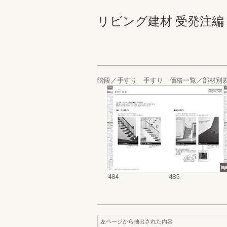
リビング建材 受発注編 484-
階段／手すり 手すり 価格一覧／部材別
484
485
左ページから抽出された内容