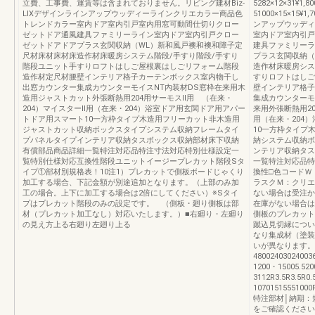
立費、工事費、運賃等は含まれておりません。リビング建材Biz-
5282×12×31¥1
LIXデザインラインアップウッディーラインクリエカラー商品色
51000×15×15¥
トレンドカラー室内ドア室内引戸室内用窓可動間仕切りクロー
ンアップウッディ
ゼットドア通風建具ファミリーライン室内ドア室内引戸クロー
室内ドア室内引戸
ゼットドアドアプラス玄関収納（WL）新和風戸襖和襖和障子定
建具ファミリーラ
尺材床材床材床造作材床暖房システム階段/手すり階段/手すり
プラス玄関収納（
階段ユニット手すりロフトはしご屋根裏はしごリフォーム階段
造作材床暖房シス
造作材定尺材腰壁インテリア格子カーテンボックス室内物干し
すりロフトはしご
出窓カウンター集成カウンターモイスNT内装材DS窓枠在来用木
壁インテリア格子
造用ジャストカット外張断熱用204用サーモスⅡ用 （在来・
集成カウンターモ
204）マイスターⅡ用（在来・204）浴室ドア用玄関ドア用アパー
来用外張断熱用20
トドア用スマート10一方枠タイプ木造用フリーカット非木造用
用（在来・204
ジャストカット収納ボックスタイプシステム収納フレームタイ
10一方枠タイプ
プパネルタイプインテリア収納タスボックス収納部材床下収納
納システム収納ボ
有償部品商品詳細一覧特注対応品特注寸法対応特別仕様設定一
ンテリア収納タス
覧特別仕様対応互換性階段ユニットイージープレカット階段Sタ
一覧特注対応品特
イプ①部材別規格表！10注1）プレカットで側板ボードじゃくり
換性□色コードＷ
加工する場合、下記金額が別途追加となります。（上部のみ加
ラスクＭ：クリエ
工の場合。上下に加工する場合は2倍にしてください）※Sタイ
ない場合は受注か
プはプレカット階段のみの設定です。 （側板・廻り側板は部
在庫がない場合は
材（プレカット加工なし）対応いたします。）■右廻り・左廻り
側板のプレカット
の見え方上る右廻り左廻り上る
蹴込見切縁につい
なり集成材（塗装
いが異なります。20
48002403024003
1200・15005.
3112R3.5R3.5R0.
10701515551000
特注部材│納期：
をご確認ください