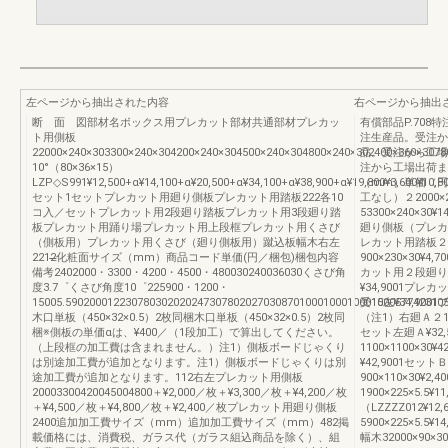
左ページから抽出された内容
右ページから抽出
断 面 図部材名ボックス用プレカット部材共通部材プレカッ
有償部品P.708特
ト用側板
注生産品。受注か
22000×240×303300×240×304200×240×304500×240×304800×240×302400×360×3078
品。受注から工場
10°（80×36×15）
注から工場出荷ま
LZP◇S991¥12,500+α¥14,100+α¥20,500+α¥34,100+α¥38,900+α¥19,800¥3,600¥
（mm）単価（円
セット1セットプレカット用廻り側板プレカット用踏板222各10
工なし）２2000×24
コ入／セットプレカット用2段廻り踏板プレカット用3段廻り踏
53300×240×30¥14
板プレカット用踊り場プレカット用上段框プレカット用くさび
廻り側板（プレカット
（側板用）プレカット用くさび（廻り側板用）蹴込板幅木右左
レカット用踏板２900×
2212̶̶化粧面サイズ（mm）商品コード単価(円／梱包)梱包内容
900×230×30¥4,7
備考2402000・3300・4200・4500・480030240036030くさび角
カット用２段廻り踏板右
度3.7゜くさび角度10゜225900・1200・
¥34,9001プレカ
15005.590200012230780302020247307802027030870100010001000100057742310
受15左¥34,9
木口単板（450×32×0.5）2枚同梱木口単板（450×32×0.5）2枚同
（注1）右廻Ａ２1000
梱※側板の単価αは、¥400／（1段加工）で算出してください。
セット左廻Ａ¥32,
（上段框の加工費は含まれません。）注1）側板ボードじゃくり
1100×1100×30
は別途加工費が追加となります。注1）側板ボードじゃくりは別
¥42,9001セッ
途加工費が追加となります。112右左プレカット用側板
900×110×30¥
20003300420045004800＋¥2,000／枚＋¥3,300／枚＋¥4,200／枚
1900×225×5
＋¥4,500／枚＋¥4,800／枚＋¥2,400／枚プレカット用廻り側板
（LZZZZ012¥
2400追加加工費サイズ（mm）追加加工費サイズ（mm）482掲
5900×225×5.5¥14
載価格には、消費税、ガラス代（ガラス組込商品を除く）、組
幅木32000×90×