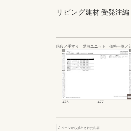
リビング建材 受発注編 476-
階段／手すり 階段ユニット 価格一覧／
476
477
左ページから抽出された内容