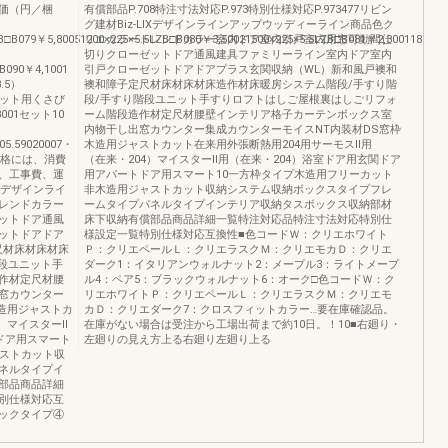
価（円／梱
有償部品P.708特注寸法対応P.973特別仕様対応P.973477リビン
グ建材Biz-LIXデザインラインアップウッディーライン商品色ク
ZB□B079￥5,80051200×225×5.5LZB□B080￥3,50021500×225×5.5LZB□B081￥2,30011800×2
リエカラートレンドカラー室内ドア室内引戸室内用窓可動間仕
切りクローゼットドア通風建具ファミリーライン室内ドア室内
B090￥4,1001
引戸クローゼットドアドアプラス玄関収納（WL）新和風戸襖和
.5）
襖和障子定尺材床材床材床造作材床暖房システム階段/手すり階
レカット用くさび
段/手すり階段ユニット手すりロフトはしご屋根裏はしごリフォ
3001セット10
ーム階段造作材定尺材腰壁インテリア格子カーテンボックス室
内物干し出窓カウンター集成カウンターモイスNT内装材DS窓枠
05.59020007・
木造用ジャストカット在来用外張断熱用204用サーモスⅡ用
載価格には、消費
（在来・204）マイスターⅡ用（在来・204）浴室ドア用玄関ドア
、工事費、運
用アパートドア用スマート10一方枠タイプ木造用フリーカット
Xデザインライ
非木造用ジャストカット収納システム収納ボックスタイプフレ
レンドカラー
ームタイプパネルタイプインテリア収納タスボックス収納部材
ットドア通風
床下収納有償部品商品詳細一覧特注対応品特注寸法対応特別仕
ットドアドア
様設定一覧特別仕様対応互換性■色コードＷ：クリエホワイト
尺材床材床材床
Ｐ：クリエペールＬ：クリエラスクＭ：クリエモカＤ：クリエ
段ユニット手
ダーク1：イタリアンウォルナット2：メープル3：ライトメープ
作材定尺材腰
ル4：ペア5：ブラックウォルナット6：オーク□色コードＷ：ク
窓カウンター
リエホワイトＰ：クリエペールＬ：クリエラスクＭ：クリエモ
造用ジャストカ
カＤ：クリエダーク7：クロスフィットカラー…要在庫確認品。
）マイスターⅡ
在庫がない場合は受注から工場出荷まで約10日。！10■右廻り・
ドア用スマート
左廻りの見え方上る右廻り左廻り上る
ャストカット収
ネルタイプイ
部品商品詳細
別仕様対応互
ックタイプ④