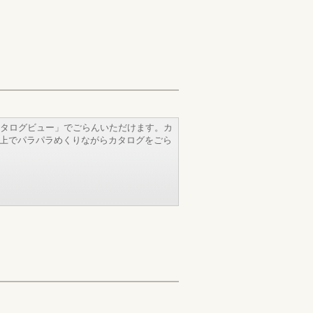
タログビュー」でごらんいただけます。カ
b上でパラパラめくりながらカタログをごら