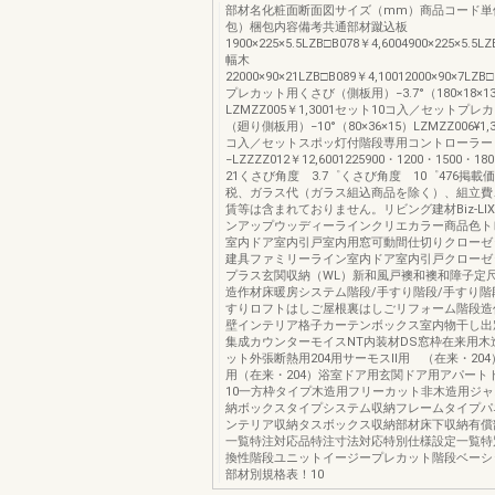
部材名化粧面断面図サイズ（mm）商品コード単
包）梱包内容備考共通部材蹴込板
1900×225×5.5LZB□B078￥4,6004900×225×5.5L
幅木
22000×90×21LZB□B089￥4,10012000×90×7LZB□
プレカット用くさび（側板用）−3.7°（180×18×13
LZMZZ005￥1,3001セット10コ入／セットプ
（廻り側板用）−10°（80×36×15）LZMZZ006¥1,
コ入／セットスポッ灯付階段専用コントローラー
−LZZZZ012￥12,6001225900・1200・1500・180
21くさび角度 3.7゜くさび角度 10゜476掲
税、ガラス代（ガラス組込商品を除く）、組立費
賃等は含まれておりません。リビング建材Biz-LI
ンアップウッディーラインクリエカラー商品色ト
室内ドア室内引戸室内用窓可動間仕切りクローゼ
建具ファミリーライン室内ドア室内引戸クローゼ
プラス玄関収納（WL）新和風戸襖和襖和障子定
造作材床暖房システム階段/手すり階段/手すり階
すりロフトはしご屋根裏はしごリフォーム階段造
壁インテリア格子カーテンボックス室内物干し出
集成カウンターモイスNT内装材DS窓枠在来用木
ット外張断熱用204用サーモスⅡ用 （在来・204
用（在来・204）浴室ドア用玄関ドア用アパート
10一方枠タイプ木造用フリーカット非木造用ジ
納ボックスタイプシステム収納フレームタイプパ
ンテリア収納タスボックス収納部材床下収納有償
一覧特注対応品特注寸法対応特別仕様設定一覧特
換性階段ユニットイージープレカット階段ベーシ
部材別規格表！10