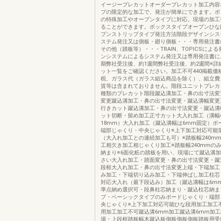
イージープレカットオーダープレカット加工内容
プの限定的な加工で、発注が簡単にできます。ボ
の特殊加工やオープンタイプに対応。現場の加工
ることができます。ボックスタイプオープンひな
プンストリップタイプ発注方法階段デザインシス
ステム発注又は側板・廻り側板・・・専用発注書に
その他（踏板等）・・・TRAIN、TOPICSによ
ンシステムによるシステム発注又は専用発注書によ
期弊社受注後、約1週間弊社受注後、約2週間※詳
ット一覧をご確認ください。加工不可440掲載価
税、ガラス代（ガラス組込商品を除く）、組立費
賃等は含まれておりません。階段ユニットプレカ
種類のプレカット階段蹴込溝加工・鼻の出寸法変
変更蹴込溝加工・鼻の出寸法変更・蹴込溝幅変更
行きカット蹴込溝加工・鼻の出寸法変更・蹴込溝
ット切断・留め加工正寸カット大入れ加工（溝幅
18mm）大入れ加工（蹴込溝幅は6mm固定）ボ
端部じゃくり・中央じゃくり※上下加工対応可能
（大入れ加工との連続加工も可）※踏板幅240m
工相欠き加工相じゃくり加工※踏板幅240mmの
納まり※6面化粧の踏板を用い、現場にて蹴込溝
さい大入れ加工・踏面変更・鼻の出寸法変更・蹴
段框大入れ加工・鼻の出寸法変更上端・下端加工
み加工・下端切り込み加工・下端伸ばし加工柱芯
対応大入れ（最下段込み）加工（蹴込溝幅は6m
準点納め選択可・段鼻柱芯納まり・蹴込柱芯納ま
プ・ベーシックタイプのみボードじゃくり・端部
央じゃくり※上下加工対応可能ひな段用加工加工
用加工加工不可蹴込溝6mm加工蹴込溝6mm加
場・上段框踏板幅木蹴込板側板側板側板踏板用受