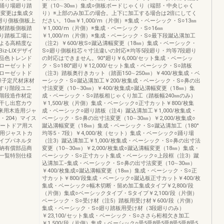
踊り場廻り踏
更（10∼30㎜）集成○側板ボードじゃくり（端部・中央じゃく
法変更は集成タ
り）※上部のみ加工の場合。上下に加工する場合は2倍にしてく
廻り側板側板上
ださい。10㎜￥1,000/m（片側）※集成・ベーシック・S○13㎜
材踏板側板踏
￥1,000/m（片側）※集成・ベーシック・S○16㎜
り踏板工場に
￥1,000/m（片側）※集成・ベーシック・S○最下段蹴込溝加工
よる高精度な
（注2）￥600/枚S○蹴込溝幅変更（18㎜）集成・ベーシック・
-LIXデザイ
S○廻り側板柱芯々寸法違いの対応※均等5段廻り・均等7段廻り
品色トレンド
の対応はできません。90°廻り￥6,000/セット集成・ベーシッ
ローゼットド
ク・S○180°廻り￥12,000/セット集成・ベーシック・S○踏板
ローゼットド
（注3）踏板奥行きカット（踏面150∼250㎜）￥400/枚集成・ベ
障子定尺材床材
ーシック・S○蹴込溝加工￥200/枚集成・ベーシック・S○鼻の出
すり階段ユニ
寸法変更（10∼30㎜）￥400/枚集成○蹴込溝幅変更（18㎜）集
階段造作材定
成・ベーシック・S○踏板相じゃくり加工（踏板幅240㎜のみ）
干し出窓カウ
￥1,500/枚（片側）集成・ベーシック○正寸カット￥800/枚集
来用木造用ジャ
成・ベーシック○廻り踏板（注4）蹴込溝加工￥1,000/枚集成・
・204）マイス
ベーシック・S○鼻の出寸法変更（10∼30㎜）￥2,000/枚集成○
パートドア用ス
蹴込溝幅変更（18㎜）集成・ベーシック・S○蹴込溝加工（180°
造用ジャストカ
均等5・7段）￥4,000/枚（セット）集成・ベーシック○踊り場
イプパネルタ
（注3）蹴込溝加工￥1,000/枚集成・ベーシック・S○鼻の出寸法
納有償部品商
変更（10∼30㎜）￥2,000/枚集成○蹴込溝幅変更（18㎜）集成・
一覧特別仕様
ベーシック・S○正寸カット集成・ベーシック○上段框（注3）蹴
込溝加工−集成・ベーシック・S○鼻の出寸法変更（10∼30㎜）
￥400/枚集成○蹴込溝幅変更（18㎜）集成・ベーシック・S○正
寸カット￥800/段集成・ベーシック○蹴込板正寸カット￥400/枚
集成・ベーシック○幅木切断・留め加工集成タイプ￥2,800/段
（片側）集成○ベーシックタイプ・Sタイプ￥2,100/段（片側）
ベーシック・S○受け材（注5）踏板用受け材￥600/段（片側）
集成・ベーシック・S○廻り踏板用受け材（3段廻りのみ）
￥23,100/セット集成・ベーシック・S○ささら桁相欠き加工
￥1,500/段（片側）集成・ベーシック○受5受8受5受8受5受8受5