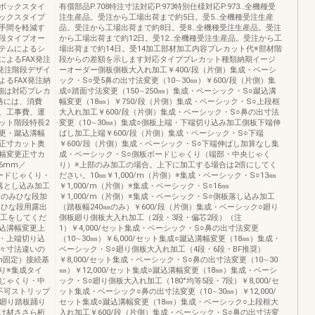
ボックスタイ
有償部品P.708特注寸法対応P.973特別仕様対応P.973…全機種受
ックスタイプ
注生産品。受注から工場出荷まで約5日。受5…全機種受注生産
手間を軽減す
品。受注から工場出荷まで約8日。受8…全機種受注生産品。受注
段タイプオー
から工場出荷まで約12日。受12…全機種受注生産品。受注から工
テムによるシ
場出荷まで約14日。受14加工部材加工内容プレカット代※部材階
よるFAX発注
段からの差額を示します対応タイププレカット種類納期イージ
る発注階段デザイ
ーオーダー側板側板大入れ加工￥400/段（片側）集成・ベーシ
るFAX発注納
ック・S○受5鼻の出寸法変更（10∼30㎜）￥600/段（片側）集
細は対応プレカ
成○踏面寸法変更（150∼250㎜）集成・ベーシック・S○蹴込溝
格には、消費
幅変更（18㎜）￥750/段（片側）集成・ベーシック・S○上段框
、工事費、運
大入れ加工￥600/段（片側）集成・ベーシック・S○鼻の出寸法
ット階段特長2
変更（10∼30㎜）集成○側板上端・下端切り込み加工側板下端伸
更・蹴込溝幅
ばし加工上端￥600/段（片側）集成・ベーシック・S○下端
正寸カット奥
￥600/段（片側）集成・ベーシック・S○下端伸ばし加算なし集
幅変更正寸カ
成・ベーシック・S○側板ボードじゃくり（端部・中央じゃく
6mm／
り）※上部のみ加工の場合。上下に加工する場合は2倍にしてく
ードじゃくり・
ださい。10㎜￥1,000/m（片側）※集成・ベーシック・S○13㎜
落とし込み加工
￥1,000/m（片側）※集成・ベーシック・S○16㎜
mのみひな段加
￥1,000/m（片側）※集成・ベーシック・S○側板落し込み加工
みひな段用露出
（踏板幅240㎜のみ）￥600/段（片側）集成・ベーシック○廻り
加工をしてくだ
側板廻り側板大入れ加工（2段・3段・偏芯2段）（注
込溝幅変更上
1）￥4,000/セット集成・ベーシック・S○鼻の出寸法変更
・上端切り込
（10∼30㎜）￥6,000/セット集成○蹴込溝幅変更（18㎜）集成・
々寸法違いの
ベーシック・S○廻り側板大入れ加工（4段・6段・BF推奨）
m固定）接続基
￥8,000/セット集成・ベーシック・S○鼻の出寸法変更（10∼30
り※集成タイ
㎜）￥12,000/セット集成○蹴込溝幅変更（18㎜）集成・ベーシ
じゃくり・中
ック・S○廻り側板大入れ加工（180°均等5段・7段）￥8,000/セ
不可ストリップ
ット集成・ベーシック○鼻の出寸法変更（10∼30㎜）￥12,000/
工廻り踏板踊り
セット集成○蹴込溝幅変更（18㎜）集成・ベーシック○上段框大
け材ささら桁
入れ加工￥600/段（片側）集成・ベーシック・S○鼻の出寸法変