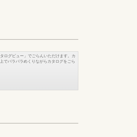
タログビュー」でごらんいただけます。カ
b上でパラパラめくりながらカタログをごら