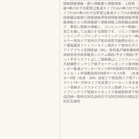
踏板踏板側板・廻り側板廻り側板踏板・上段框・
板※鼻の出寸法変更は集成タイプのみ※鼻の出寸
イプのみ※鼻の出寸法変更は集成タイプのみ踏板
段框蹴込板廻り踏板踏板用受材踏板側板踏板用受
板側板ささら桁踏板廻り側板側板上段框蹴込板廻
て、事前に踏板や側板に、コンピューター制御に
加工を施してお届けする階段です。リビング建材Biz
ンラインアップウッディーラインクリエカラー商
カラー室内ドア室内引戸室内用窓可動間仕切りク
ア通風建具ファミリーライン室内ドア室内引戸ク
アドアプラス玄関収納（WL）新和風戸襖和襖和
床材床造作材床暖房システム階段/手すり階段/手
ット手すりロフトはしご屋根裏はしごリフォーム
尺材腰壁インテリア格子カーテンボックス室内物
ンター集成カウンターモイスNT内装材DS窓枠在
ストカット外張断熱用204用サーモスⅡ用 （在来
ターⅡ用（在来・204）浴室ドア用玄関ドア用ア
マート10一方枠タイプ木造用フリーカット非木
ット収納ボックスタイプシステム収納フレームタ
イプインテリア収納タスボックス収納部材床下収
品詳細一覧特注対応品特注寸法対応特別仕様設定
対応互換性