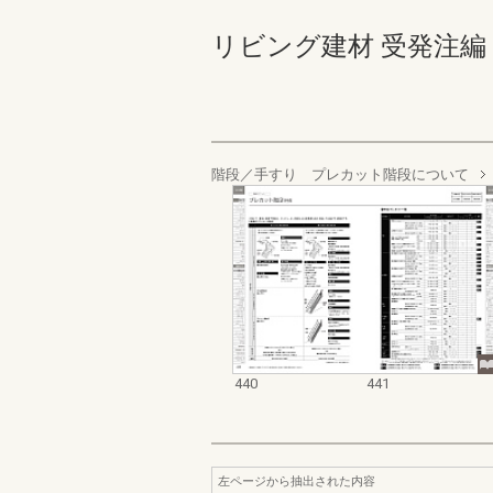
リビング建材 受発注編 440-
階段／手すり プレカット階段について
440
441
左ページから抽出された内容