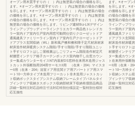
オープン用木質手すりの（ ）内は無塗装の場合の価格を示し
ます。※オープン
ます。※オープン用木質手すりの（ ）内は無塗装の場合の価格
を示します。※オ
を示します。※オープン用木質手すりの（ ）内は無塗装の場合
の価格を示します
の価格を示します。※オープン用木質手すりの（ ）内は無塗装
の場合の価格を示
の場合の価格を示します。※オープン用木質手すりの（ ）内は
無塗装の場合の価格
無塗装の場合の価格を示します。リビング建材Biz-LIXデザイン
ラインアップウッ
ラインアップウッディーラインクリエカラー商品色トレンドカ
ラー室内ドア室内
ラー室内ドア室内引戸室内用窓可動間仕切りクローゼットドア
通風建具ファミリ
通風建具ファミリーライン室内ドア室内引戸クローゼットドア
ドアプラス玄関収
ドアプラス玄関収納（WL）新和風戸襖和襖和障子定尺材床材床
材床造作材床暖房
材床造作材床暖房システム階段/手すり階段/手すり階段ユニッ
ト手すりロフトは
ト手すりロフトはしご屋根裏はしごリフォーム階段造作材定尺
材腰壁インテリア
材腰壁インテリア格子カーテンボックス室内物干し出窓カウン
ター集成カウンタ
ター集成カウンターモイスNT内装材DS窓枠在来用木造用ジャス
ト在来用外張断熱
トカット外張断熱用204用サーモスⅡ用 （在来・204）マイスタ
ーⅡ用（在来・2
ーⅡ用（在来・204）浴室ドア用玄関ドア用アパートドア用スマ
ート10一方枠タ
ート10一方枠タイプ木造用フリーカット非木造用ジャストカッ
ト収納システム収
ト収納ボックスタイプシステム収納フレームタイプパネルタイ
プインテリア収納
プインテリア収納タスボックス収納部材床下収納有償部品商品
詳細一覧特注対応
詳細一覧特注対応品特注寸法対応特別仕様設定一覧特別仕様対
応互換性
応互換性