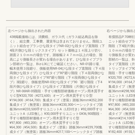
左ページから抽出された内容
右ページから抽出
438掲載価格には、消費税、ガラス代（ガラス組込商品を除
有償部品P.708特
く）、組立費、工事費、運賃等は含まれておりません。階段ユ
ニット組合せプラ
ニット組合せプランひな段タイプNR-02ひな段タイプ直階段（下
階段（下4段片側
4段片側ひな段ミックスタイプ）セット価格は１４段上り切り、
１０ｍｍの場合で
踏面２１０ｍｍの場合です。踏板幅２４７ｍｍ以上の場合、階
り側板長さが変わ
高により側板長さが変わる場合があります。ひな段タイププラ
部材の一覧は、Bi
ン部材の一覧は、Biz-LIXにてご確認ください。NR-01踊り場、
タイプ直階段（片側
幅木使用３段廻り、側板使用NR-04ひな段タイプ直階段（下４段
トリップタイプ90
両側ひな段タイプ）ひな段タイプ90°廻り階段（下４段両側ひな
階段・手すり種類
段タイプ）ひな段タイプ90°廻り階段（下４段両側ひな段タイ
¥320,700（¥
プ）3段廻り、側板使用NR-03ひな段タイプ90゜廻り階段（下4
¥194,000（¥1
段片側ひな段タイプ）ひな段タイプ直階段（片側ひな段タイ
集成タイプ（無塗装
プ）NR-06NR-05階段・手すり種類部材価格オープン用木質手す
板36mm¥298,
りＣ型¥320,700（¥272,600）オープン用木質手すりＤ型
ユニットA（LED無
¥194,000（¥164,700）集成タイプ（塗装）踏板36mm¥252,200
手すり種類部材価
集成タイプ（無塗装）踏板36mm¥230,300ベーシックタイプ踏
¥97,800（¥8
板36mm¥233,500手すりユニットA（LED付き）¥92,000手すり
¥64,300（¥54
ユニットA（LED無し）¥30,000手すりユニットG¥36,900階段・
成タイプ（無塗装）
手すり種類部材価格オープン用木質手すりＣ型
36mm¥214,1
¥97,800（¥83,200）オープン用木質手すりＤ型
ニットA（LED無し
¥64,300（¥54,500）集成タイプ（塗装）踏板36mm¥239,700集
すり種類部材価格
成タイプ（無塗装）踏板36mm¥217,100ベーシックタイプ踏板
¥182,400（¥