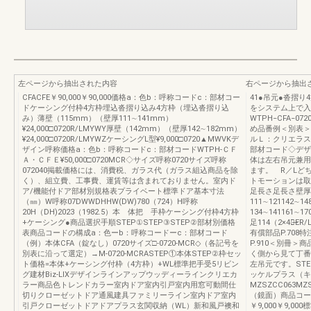
左ページから抽出された内容
右ページから抽出
CFACFE￥90,000￥90,000価格a：色b：呼称コードc：部材コー
41●吊元●沓摺
ドケーシング付枠4方枠埋込沓摺り込み4方枠（埋込沓摺り込
をシステム上で入
み）薄壁（115mm）（壁厚111∼141mm）
WTPH−CFA−
¥24,000□0720R/LMYWY厚壁（142mm）（壁厚142∼182mm）
め品番例＜別表＞
¥24,000□0720R/LMYWZケーシングL型¥9,000□0720▲MWVKデ
ルＬ：クリエラス
ザイン呼称価格a：色b：呼称コードc：部材コードWTPH-ＣＦ
部材コード◇デザ
Ａ・ＣＦＥ¥50,000□0720MCR◇サイズ呼称0720サイズ呼称
体は左右吊元兼用
072040掲載価格には、消費税、ガラス代（ガラス組込商品を除
ます。 R／Lど
く）、組立費、工事費、運賃等は含まれておりません。室内ド
トモーションは取
ア/機能付ドア部材別規格表プライベート標準ドア基本寸法
足長さ足長さ壁厚
（㎜）W呼称07DWWDHHW(DW)780（724）H呼称
111∼121142∼1
20H（DH)2023（1982.5）本 体把 手枠ケーシング付枠4方枠
134∼141161∼1
+ケーシング●商品選択手順STEP①STEP③STEP②部材別価格
足114（2×4）̶
表商品コードの構成a：色ーb：呼称コードーc：部材コード
有償部品P.708特
（例）本体CFA（錠なし）0720サイズ□-0720-MCR◇（各記号を
P.910＜別冊＞
別表に沿って選定）→M-0720-MCRASTEP①本体STEP②枠セッ
く側から見て丁番
ト価格=本体+ケーシング付枠（4方枠）+WL標準把手受5リビン
左吊元です。ST
グ建材Biz-LIXデザインラインアップウッディーラインクリエカ
ッケルプラス（キ
ラー商品色トレンドカラー室内ドア室内引戸室内用窓可動間仕
MZSZCC063MZ
切りクローゼットドア通風建具ファミリーライン室内ドア室内
（鏡面）商品コードM
引戸クローゼットドアドアプラス玄関収納（WL）新和風戸襖和
￥9,000￥9,0