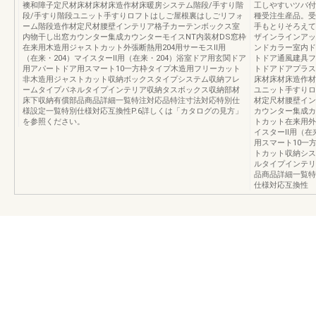
襖和障子定尺材床材床材床造作材床暖房システム階段/手すり階
工しやすいツバ付
段/手すり階段ユニット手すりロフトはしご屋根裏はしごリフォ
種受注生産品。受
ーム階段造作材定尺材腰壁インテリア格子カーテンボックス室
手もとりそろえてい
内物干し出窓カウンター集成カウンターモイスNT内装材DS窓枠
ザインラインアッ
在来用木造用ジャストカット外張断熱用204用サーモスⅡ用
ンドカラー室内ド
（在来・204）マイスターⅡ用（在来・204）浴室ドア用玄関ドア
トドア通風建具フ
用アパートドア用スマート10一方枠タイプ木造用フリーカット
トドアドアプラス
非木造用ジャストカット収納ボックスタイプシステム収納フレ
床材床材床造作材
ームタイプパネルタイプインテリア収納タスボックス収納部材
ユニット手すりロ
床下収納有償部品商品詳細一覧特注対応品特注寸法対応特別仕
材定尺材腰壁イン
様設定一覧特別仕様対応互換性P.6詳しくは「カタログの見方」
カウンター集成カ
を参照ください。
トカット在来用外
イスターⅡ用（在
用スマート10一
トカット収納シス
ルタイプインテリ
品商品詳細一覧特
仕様対応互換性