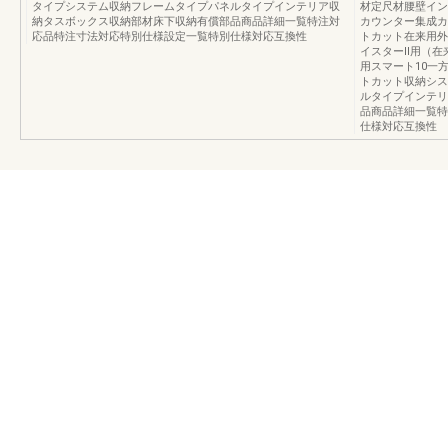
タイプシステム収納フレームタイプパネルタイプインテリア収
材定尺材腰壁イン
納タスボックス収納部材床下収納有償部品商品詳細一覧特注対
カウンター集成カ
応品特注寸法対応特別仕様設定一覧特別仕様対応互換性
トカット在来用外
イスターⅡ用（在
用スマート10一
トカット収納シス
ルタイプインテリ
品商品詳細一覧特
仕様対応互換性