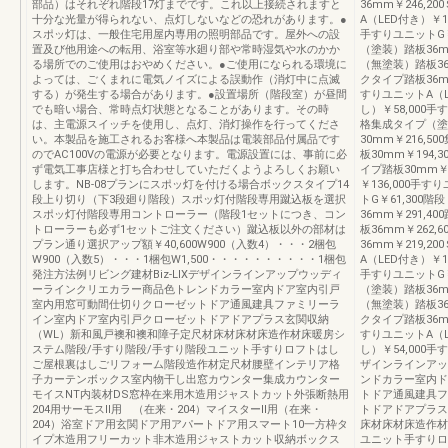
部品）はそれぞれ階段17灯までです。これ以上接続されますと
36mm￥246,2
十分な光量が得られない、点灯しないなどの恐れがあります。●
A（LED付き）￥1
スポッ灯は、一般住宅用屋内専用の照明部品です。屋外への設
手すりユニットG
置及び他用途への転用、浴室等水廻り部や常時湿気や水のかか
（塗装）踏板36mm
る場所でのご使用はおやめください。●ご使用になられる環境に
（無塗装）踏板36m
よっては、ごくまれに電気ノイズによる誤動作（消灯中に点滅
クタイプ踏板36mm
する）が発生する場合があります。●設置場所（階段室）が昼間
すりユニットA（L
でも暗い場合、常時点灯状態となることがあります。その時
し）￥58,000
は、主電源スイッチを使用し、点灯、消灯操作を行ってくださ
格集成タイプ（塗装
い。本製品を施工されるお客様へ本製品は電装部品付属品です
30mm￥216,5
のでAC100Vの電源が必要となります。電源設置には、事前に必
板30mm￥194,
ず電気工事店様と打ち合わせしていただくようよろしくお願い
イプ踏板30mm￥
します。NB-08プランにスポッ灯を付ける場合ボックスタイプ14
￥136,000手す
段上り切り（下3段廻り階段）スポッ灯付階段専用蹴込板を選択
トG￥61,30
スポッ灯付階段専用コントローラー（階段1セットにつき、コン
36mm￥291,4
トローラーも必ず1セットご注文ください）蹴込板以外の部材は
板36mm￥262,
プラン通り選択アップ額￥40,600W900（入数4）・・・2梱包
36mm￥219,2
W900（入数5）・・・1梱包W1,500・・・・・・・・・・1梱包
A（LED付き）￥1
発注方法例リビング建材Biz-LIXデザインラインアップウッディ
手すりユニットG
ーラインクリエカラー商品色トレンドカラー室内ドア室内引戸
（塗装）踏板36mm
室内用窓可動間仕切りクローゼットドア通風建具ファミリーラ
（無塗装）踏板36m
イン室内ドア室内引戸クローゼットドアドアプラス玄関収納
クタイプ踏板36mm
（WL）新和風戸襖和襖和障子定尺材床材床材床造作材床暖房シ
すりユニットA（L
ステム階段/手すり階段/手すり階段ユニット手すりロフトはし
し）￥54,000手
ご屋根裏はしごリフォーム階段造作材定尺材腰壁インテリア格
ザインラインアッ
子カーテンボックス室内物干し出窓カウンター集成カウンター
ンドカラー室内ド
モイスNT内装材DS窓枠在来用木造用ジャストカット外張断熱用
トドア通風建具フ
204用サーモスⅡ用 （在来・204）マイスターⅡ用（在来・
トドアドアプラス
204）浴室ドア用玄関ドア用アパートドア用スマート10一方枠タ
床材床材床造作材
イプ木造用フリーカット非木造用ジャストカット収納ボックス
ユニット手すりロ