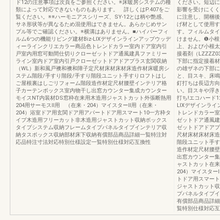
ド12の注意事項は次頁をご参照ください。※床暖房システムの種
ください。短辺に
類によって対応できないものもあります。 詳しくはP.407をご
影響を受けにくく
覧ください。※※ハーモニアスシリーズ、SY-12とは柄や艶感、
に注意し、開梱後
サネ形状等が異なるため混使用はできません。あらかじめサン
げ材として使用す
プル等でご確認ください。※横溝はありません。■ハイパーフィ
す。フィルムタイ
ルム6つの機能リビング建材Biz-LIXデザインラインアップウッデ
けません。❶小根
ィーラインクリエカラー商品色トレンドカラー室内ドア室内引
上、および小根太
戸室内用窓可動間仕切りクローゼットドア通風建具ファミリー
接着剤（LZZZ
ライン室内ドア室内引戸クローゼットドアドアプラス玄関収納
下部に指定接着材を
（WL）新和風戸襖和襖和障子定尺材床材床材床造作材床暖房シ
の雄ザネの下部に
ステム階段/手すり階段/手すり階段ユニット手すりロフトはし
と、目スキ、床鳴
ご屋根裏はしごリフォーム階段造作材定尺材腰壁インテリア格
釘打ちは長辺方向
子カーテンボックス室内物干し出窓カウンター集成カウンター
い。目スキや浮き
モイスNT内装材DS窓枠在来用木造用ジャストカット外張断熱用
打ち!エコハード12
204用サーモスⅡ用 （在来・204）マイスターⅡ用（在来・
LIXデザインラ
204）浴室ドア用玄関ドア用アパートドア用スマート10一方枠タ
トレンドカラー室
イプ木造用フリーカット非木造用ジャストカット収納ボックス
ゼットドア通風建
タイプシステム収納フレームタイプパネルタイプインテリア収
ゼットドアドアプ
納タスボックス収納部材床下収納有償部品商品詳細一覧特注対
尺材床材床材床造
応品特注寸法対応特別仕様設定一覧特別仕様対応互換性
階段ユニット手す
造作材定尺材腰壁
出窓カウンター集
ャストカット在来
204）マイスタ
トドア用スマート
ジャストカット収
プパネルタイプイ
有償部品商品詳細
覧特別仕様対応互