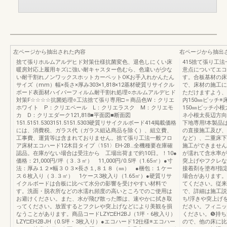
左ページから抽出された内容
右ページから抽出
捨て張りホルムアルデヒド対策仕様抗菌変色、退色しにくい床
415捨て張り工
暖房対応上履用キズに強い耐キャスター色むら、色違いが少な
意点についてエコ
い耐干割れノンワックスホットカーペットOKお手入れかんたん
す。合板基材の床
サイズ（mm）幅×長さ×厚み303×1,818×12基材硬質リサイクル
で、床材の施工に
ボード表面材ハイパーフィルム耐干割れ処理○ホルムアルデヒド
ただけますよう、
対策F☆☆☆☆抗菌処理○工法捨て張り専用□＝商品色W：クリエ
内150㎜ピッチ
ホワイト P：クリエペール L：クリエラスク M：クリエモ
150㎜ピッチ小
カ D：クリエダーク121,818■平面図■断面図
ネ小根太長辺方向
151.5151.5303151.5151.5303硬質リサイクルボード414掲載価格
下地専用!本製品
には、消費税、ガラス代（ガラス組込商品を除く）、組立費、
の直接施工及び、
工事費、運賃等は含まれておりません。捨て張り工法一般フロ
など）、二重床下
ア床材エコハード12木目タイプ〈151〉EH-2B…全機種要在庫確
施工ができません
認品。在庫がない場合は受注から 工場出荷まで約10日。！10●
が濡れて含水率が
価格：21,000円/坪（３.３㎡） 11,000円/0.5坪（1.65㎡）●寸
突上げやフクレな
法：厚み１２×幅３０３×長さ１,８１８（㎜） ●梱包：１ケー
接着剤を塗布!指
ス６枚入り（３.３㎡） 1ケース3枚入り（1.65㎡）●硬質リサ
場合があります。
イクルボードは合板に比べて水分の影響を受けやすい材料で
てください。従来
す。洗面・脱衣所などの水濡れ頻度の高いところでのご使用は
で、詳細は施工説
お避けください。また、水が飛び散った際は、速やかに拭き取
ち!浮きや突上げ
ってください。放置するとフクレや突上げなどにより美観を損
ださい。フィニッ
なうことがあります。商品コードLZY□EH2BJ（1坪・6枚入り）
ください。❺持ち
LZY□EH2BJH（0.5坪・3枚入り）●エコハード12仕様※エコハー
ので、他の床に比