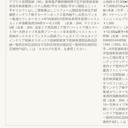
アプラス玄関収納（WL）新和風戸襖和襖和障子定尺材床材床材
ル色枠￥37,000
床造作材床暖房システム階段/手すり階段/手すり階段ユニット
￥7,000□072
手すりロフトはしご屋根裏はしごリフォーム階段造作材定尺材
格=本体（引手：
腰壁インテリア格子カーテンボックス室内物干し出窓カウンタ
枠）+ケーシング 
ー集成カウンターモイスNT内装材DS窓枠在来用木造用ジャスト
インニッケルプラ
カット外張断熱用204用サーモスⅡ用 （在来・204）マイスター
￥
Ⅱ用（在来・204）浴室ドア用玄関ドア用アパートドア用スマー
CMEデザイン（2×
ト10一方枠タイプ木造用フリーカット非木造用ジャストカット
￥10,500●勝
収納ボックスタイプシステム収納フレームタイプパネルタイプ
呼称［在来・2×4
インテリア収納タスボックス収納部材床下収納有償部品商品詳
DWWDHHH呼称［
細一覧特注対応品特注寸法対応特別仕様設定一覧特別仕様対応
1993（1953
互換性P.6詳しくは「カタログの見方」を参照ください。
手→R洋室側和室
洋室側和室側洋室
から工場出荷まで約
ンアップウッディ
室内ドア室内引戸
建具ファミリーラ
プラス玄関収納（
造作材床暖房シス
すりロフトはしご
壁インテリア格子
集成カウンターモ
来用外張断熱用20
用（在来・204
10一方枠タイプ
納システム収納ボ
ンテリア収納タス
一覧特注対応品特
換性P.6詳しく