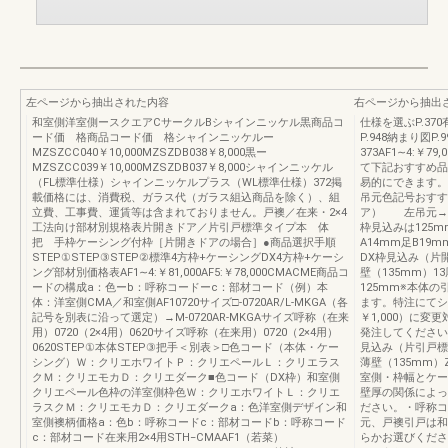
左ページから抽出された内容
右ページから抽出
和室側洋室側ースクエアCサークルBシャインニッケル黒商品コ
仕様を選ぶP.370
ード価 格商品コード価 格シャインニッケルー
P.948納まり図P
MZSZCC040￥10,000MZSZDB038￥8,000黒ー
373AF1∼4:￥7
MZSZCC039￥10,000MZSZDB037￥8,000シャインニッケル
て下記おすすめ品
（FL標準仕様）シャインニッケルプラス（WL標準仕様）372掲
易的にできます。S
載価格には、消費税、ガラス代（ガラス組込商品を除く）、組
吊元色記号おすす
立費、工事費、運賃等は含まれておりません。戸襖／在来・2×4
ア） 左吊元→L
工法向け部材別規格表片開きドア／片引戸標準タイプ本 体
枠見込みは125
把 手枠ケーシング付枠［片開きドアの場合］●商品選択手順
A14mm足B19
STEP①STEP③STEP②標準4方枠+ケーシングDX4方枠+ケーシ
DX枠見込み（片
ング部材別価格表AF1∼4:￥81,000AF5:￥78,000CMACME商品コ
壁（135mm）13
ードの構成a：色ーb：呼称コードーc：部材コード（例）本
125mm※本体
体：洋室側CMA／和室側AF10720サイズ□-0720AR/L-MKGA（各
ます。特注にてシ
記号を別表に沿って選定）→M-0720AR-MKGAサイズ呼称（在来
￥1,000）に
用）0720（2×4用）0620サイズ呼称（在来用）0720（2×4用）
発注してください
0620STEP①本体STEP③把手＜別表＞□色コード（本体・ケー
見込み（片引戸標
シング）Ｗ：クリエホワイトＰ：クリエペールＬ：クリエラス
薄壁（135mm）
クＭ：クリエモカＤ：クリエダーク■色コード（DX枠）和室側
室側・枠幅とケー
クリエペール色枠の洋室側枠色Ｗ：クリエホワイトＬ：クリエ
壁厚の関係によっ
ラスクＭ：クリエモカＤ：クリエダークa：色洋室側デザイン和
ださい。・呼称コ
室側襖柄価格a：色b：呼称コードc：部材コードb：呼称コード
元、戸襖引戸は和
c：部材コード在来用2×4用STH‒CMAAF1（若菜）
らかお選びくださ