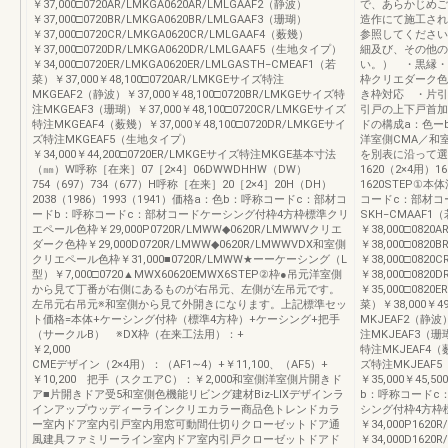
￥37,000□0720AR/LMKGA0620AR/LMLGAAF2（静波）
で、あらかじめご
￥37,000□0720BR/LMKGA0620BR/LMLGAAF3（珊瑚）
造作にて施工され
￥37,000□0720CR/LMKGA0620CR/LMLGAAF4（薮幾）
参照してください
￥37,000□0720DR/LMKGA0620DR/LMLGAAF5（生地タイプ）
細及び、その他の
￥34,000□0720ER/LMKGA0620ER/LMLGASTH‒CMEAF1（若
い。） ・黒縁・
菜）￥37,000￥48,100□0720AR/LMKGEサイズ特注
枠クリエダーク色
MKGEAF2（静波）￥37,000￥48,100□0720BR/LMKGEサイズ特
き枠対応 ・片引
注MKGEAF3（珊瑚）￥37,000￥48,100□0720CR/LMKGEサイズ
引戸の上下戸首加
特注MKGEAF4（薮幾）￥37,000￥48,100□0720DR/LMKGEサイ
ドの構成a：色ー
ズ特注MKGEAF5（生地タイプ）
洋室側CMA／和室側
￥34,000￥44,200□0720ER/LMKGEサイズ特注MKGE基本寸法
を別表に沿って選定
（㎜）W呼称［在来］07［2×4］06DWWDHHW（DW）
1620（2×4用）
754（697）734（677）H呼称［在来］20［2×4］20H（DH）
1620STEP①
2038（1986）1993（1941）価格a：色b：呼称コードc：部材コ
コードc：部材コ
ードb：呼称コードc：部材コードケーシング付枠4方枠標準クリ
SKH‒CMAAF1
エペール色枠￥29,000P0720R/LMWW◆0620R/LMWWVクリエ
￥38,000□0820
ダーク色枠￥29,000D0720R/LMWW◆0620R/LMWWVDX和室側
￥38,000□0820
クリエペール色枠￥31,000■0720R/LMWW★ーーケーシング（L
￥38,000□0820
型）￥7,000□0720▲MWX60620EMWX6STEP②枠●吊元洋室側
￥38,000□0820
から見て丁番が右側にあるものが右吊元、左側が左吊元です。
￥35,000□0820
左吊元右吊元※和室側から見て外開きになります。上記標準セッ
菜）￥38,000￥4
ト価格=本体+ケーシング付枠（標準4方枠）+ケーシング+把手
MKJEAF2（静波）
（サークルB） ※DX枠（在来工法用）：+
注MKJEAF3（珊瑚
￥2,00
特注MKJEAF4（薮
CMEデザイン（2×4用）：（AF1∼4）+￥11,100、（AF5）+
ズ特注MKJEAF
￥10,200 把手（スクエアC）：￥2,000和室側洋室側片開きド
￥35,000￥45,
ア■片開きドア受5和室側色機能リビング建材Biz-LIXデザインラ
b：呼称コードc
インアップウッディーラインクリエカラー商品色トレンドカラ
シング付枠4方枠
ー室内ドア室内引戸室内用窓可動間仕切りクローゼットドア通
￥34,000P162
風建具ファミリーライン室内ドア室内引戸クローゼットドアド
￥34,000D162