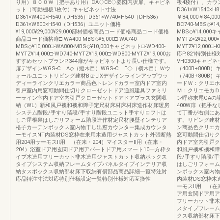
り用）８００Ｗ（把手あり用）CA◇CE◇姿図内訳扉、キャビネ
板4枚付）、カウ
ット（可動棚板1枚付）キャビネット寸法
D361×W1540×H
D361×W400×H540（DH536）D361×W740×H540（DH536）
￥84,000￥84
D361×W800×H540（DH536）ユニット価格
BC740-MBS◇¥14,
¥19,000¥29,000¥29,000部材価格商品コード価格商品コード価格
MBS◇¥14,000キ
商品コード価格扉□-WA400-MBS◇¥5,000□-WA740-
MYTZ×2¥22,000
MBS◇¥10,000□-WA800-MBS◇¥10,000キャビネット□-WD400-
MYTZ¥12,000□
MYTZ¥14,000□-WD740-MYTZ¥19,000□-WD800-MYTZ¥19,000お
応P.821特別仕様
すすめセットプランP.344扉がキャビネットより長い仕様です。
VH0300キャビネ
扉デザインWGS-C A◇（縦木目）WGS-C E◇（横木目）Ｗウ
（400B+800B
ォールユニットリビング建材Biz-LIXデザインラインアップウッ
（740B+800
ディーラインクリエカラー商品色トレンドカラー室内ドア室内
ードＷ：クリエホ
引戸室内用窓可動間仕切りクローゼットドア通風建具ファミリ
Ｍ：クリエモカＤ
ーライン室内ドア室内引戸クローゼットドアドアプラス玄関収
ン呼称末尾CAの
納（WL）新和風戸襖和襖和障子定尺材床材床材床造作材床暖房
400W扉（把手
システム階段/手すり階段/手すり階段ユニット手すりロフトは
て丁番が右側にあ
しご屋根裏はしごリフォーム階段造作材定尺材腰壁インテリア
す。リビング建材B
格子カーテンボックス室内物干し出窓カウンター集成カウンタ
ン商品色クリエカ
ーモイスNT内装材DS窓枠在来用木造用ジャストカット外張断熱
窓可動間仕切りク
用204用サーモスⅡ用 （在来・204）マイスターⅡ用（在来・
内ドア室内引戸ク
204）浴室ドア用玄関ドア用アパートドア用スマート10一方枠タ
和風戸襖和襖和障
イプ木造用フリーカット非木造用ジャストカット収納ボックス
段/手すり階段/
タイプシステム収納フレームタイプパネルタイプインテリア収
はしごリフォーム
納タスボックス収納部材床下収納有償部品商品詳細一覧特注対
ンボックス室内物
応品特注寸法対応特別仕様設定一覧特別仕様対応互換性
内装材DS窓枠木
ーモスⅡ用 （在来
ア用玄関ドア用ア
フリーカット非木
スタイプフレーム
クス収納部材床下