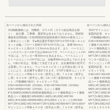
左ページから抽出された内容
右ページから抽出
352掲載価格には、消費税、ガラス代（ガラス組込商品を除
353デザインユ
く）、組立費、工事費、運賃等は含まれておりません。部材別
姿図内訳扉、キャ
価格表玄関収納／D360用部材別規格表奥行360mm基本ユニッ
（可動棚板4枚付
ト基本ユニット把 手●商品選択手順STEP①STEP②扉＋キャビ
D361×W400×H8
ネット台輪／フロート部材STEP③※D寸法には、扉厚18mmと
ト価格￥24,000
キャビネットと扉のチリ2.5mmを含みます。また、ベースユニ
コード価格商品コード価
ットのカウンターのD寸法は364mmです。※ベースユニットのH
MBS◇¥14,000□
寸法には、カウンター厚30mmを含みません。ベースユニット
MYTZ¥17,000□-B
とトールユニットのH寸法には、台輪厚80mmは含んでおりませ
ウンター設定なし□-KD
ん。※扉の吊元は、現場にて決定できます。左右兼用扉の把手穴
ザインユニット呼
は貫通していません。ウォールキャビネットは天地を逆にする
姿図内訳扉、キャ
ことにより、左右勝手を選択できます。STEP①基本ユニットデ
ビネット寸法
ザインユニット呼称４００Ｗ（把手なし用）７４０Ｗ（把手な
D361×W1140×H8
し用）８００Ｗ（把手なし用）CA◇CE◇姿図内訳扉、キャビネ
ット価格￥69,00
ット（可動棚板1枚付）キャビネット寸法
品コード価格商品コード
D361×W400×H540（DH566）D361×W740×H540（DH566）
MBS◇¥7,000□-BC
D361×W800×H540（DH566）ユニット価格
MBS◇¥14,000□
¥19,000¥29,000¥29,000部材価格商品コード価格商品コード価格
MYTZ¥17,000□-B
商品コード価格扉□-WB400R/L-MBS◇¥5,000□-WB740-
MYTZ×2¥22,000×
MBS◇¥10,000□-WB800-MBS◇¥10,000キャビネット□-WD400-
MYTZ¥22,000カウ
MYTZ¥14,000□-WD740-MYTZ¥19,000□-WD800-MYTZ¥19,000デ
MYTZ¥9,000□
ザインユニット呼称４００Ｗ（把手あり用）７４０Ｗ（把手あ
４０Ｂ１６００Ｂ