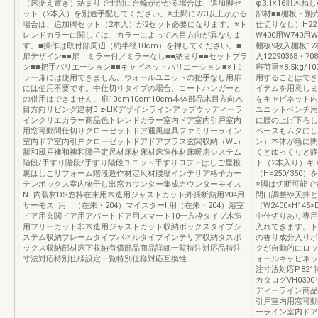
（床据え置き）納まりで土間に台輪がかかる場合は、追加脚セ
φ3.1×16皿木ねじ
ット（2本入）を別途手配してください。※土間に2/3以上かかる
部材■■棚板・別
場合は、追加脚セット（2本入）が2セット必要になります。※ト
仕切りなし）H22
レンドカラーに関しては、カラーによって木目方向が異なりま
W400用W740用
す。■操作は取付部周辺（約半径10cm）を押してください。■
棚板9枚入棚板12
扉デザイン■■扉 ミラー付／ミラーなし■■納まり■■セットプラ
入12290368・708
ン■■把手バリエーション■■キャビネットバリエーション■※1ミ
容荷重※8.5kg
ラー扉には使用できません。ウォールユニットの把手なし用扉
用することはでき
には使用不要です。中仕切りタイプの場合、コートハンガーと
イテムを用意しま
の併用はできません。扉10cm10cm10cm本体部品木目方向木
をキャビネット内
目方向リビング建材Biz-LIXデザインラインアップウッディーラ
ユニットベンチ用
インクリエカラー商品色トレンドカラー室内ドア室内引戸室内
に腰の上げ下ろし
用窓可動間仕切りクローゼットドア通風建具ファミリーライン
ペースもムダにし
室内ドア室内引戸クローゼットドアドアプラス玄関収納（WL）
ン）本体が急に閉
新和風戸襖和襖和障子定尺材床材床材床造作材床暖房システム
くとゆっくりと静
階段/手すり階段/手すり階段ユニット手すりロフトはしご屋根
ト（2本入り）キ
裏はしごリフォーム階段造作材定尺材腰壁インテリア格子カー
（H=250/3
テンボックス室内物干し出窓カウンター集成カウンターモイス
※脚は切断可能で
NT内装材DS窓枠在来用木造用ジャストカット外張断熱用204用
間口調整や天井と
サーモスⅡ用 （在来・204）マイスターⅡ用（在来・204）浴室
（W2400×H14
ドア用玄関ドア用アパートドア用スマート10一方枠タイプ木造
中仕切りあり専用
用フリーカット非木造用ジャストカット収納ボックスタイプシ
入れできます。ト
ステム収納フレームタイプパネルタイプインテリア収納タスボ
の香り成分入りボ
ックス収納部材床下収納有償部品商品詳細一覧特注対応品特注
クが自動的にロッ
寸法対応特別仕様設定一覧特別仕様対応互換性
ォールキャビネット
注寸法対応P.821
カタログVH030
ディーライン商品
引戸室内用窓可動
ーライン室内ドア