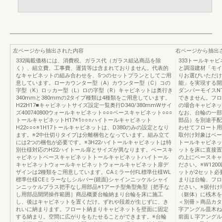
左ページから抽出された内容
右ページから抽出
332掲載価格には、消費税、ガラス代（ガラス組込商品を除
333トールキャ
く）、組立費、工事費、運賃等は含まれておりません。代表的
と調湿建材「モイ
なキャビネットの組み合わせを、5つのセットプランとしてご用
りお選びいただけ
意しています。ローカウンター型（A）カウンター型（C）コの
能」を実現する開
字型（K）ロッカー型（L）ロの字型（R）キャビネットは奥行き
ダンパーモイスN
340mmと380mmの2タイプ種類は4種類をご用意しています。
できません。フロ
H22H17■キャビネットサイズ設定一覧奥行D340/380mmWサイ
の場合キャビネッ
ズ400740800ウォールキャビネット○○○ベースキャビネット○○○
なお、台輪の一部
トールキャビネットH17※1○○○ハイトールキャビネット
部品）を別途手配
H22○○○※1H17トールキャビネットは、D380のみの設定となり
わせてフロート用
ます。※2中仕切りタイプは分離梱包となっています。組み立て
取付け対象はベー
には2つの梱包が必要です。※3H22ハイトールキャビネットは特
トールキャビネッ
別仕様対応のH22ハイトール扉とサイズが異なります。ベースキ
ットを床に直接置
ャビネットベースキャビネットトールキャビネットハイトール
の上にベースキャ
キャビネットウォールキャビネットウォールキャビネット扉デ
ださい。※W120
ザインは2種類をご用意しています。CAミラー付FL標準仕様WL
ットが2セット必
標準仕様CEミラーなしシルバー(鏡面)シャインニッケルシャイ
まりは台輪、フロ
ンニッケルプラス把手なし用部品※1アーチ型角型角型［把手な
ださい。※据付け
し用部品開閉操作範囲］商品概要台輪納まり台輪を床に施工
（躯体）に桟木を
し、後はキャビネットを置くだけ。ずれや段差が生じずに、き
＜別冊＞商品カタ
れいに納まります。フロート納まりキャビネットを壁面に固定
字アングル皿木ねじ
する納まり。空間に広がりをもたせることができます。※台輪
前面Ｌ字アングル