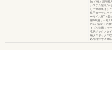
納（WL）新和風
システム階段/手
しご屋根裏はしご
格子カーテンボッ
ーモイスNT内装
用204用サーモス
204）浴室ドア
イプ木造用フリー
収納ボックスタイ
納タスボックス収
応品特注寸法対応