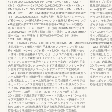
×2￥30,000×2□08200920FHH‒CMB・CMC・CMD・CMF・
標準タイプの図で
CMG・CMP本体×2￥37,000×2□08200920FHH‒CMK・CML・
込敷居FL段差2.
CMS本体×2￥51,000×2□08200920FHH‒CMH・CMJ・CMT・
4mm床材12mm
CMM・CM1・CM2・CM3本体右￥51,000□0820R0920R本体左
方枠3方枠印刷焼
￥51,000□0820L0920L本 体枠3方枠＋敷居4方枠ノンケーシン
ガラス※上記ガラ
グ枠ケーシング付枠3方枠+ケーシング＋敷居4方枠+ケーシング
ります。それ以外
●商品選択手順STEP①STEP②片側引手×2商品コードの構成a：
ざらざら面（印刷面
色−b：呼称コード−c：部材コード（例）本体CMA0820サイズ
対応P.898特別仕
□-0820-MHW◇（各記号を別表に沿って選定）→M-0820-MHWA
グVH0300リビ
基本寸法（㎜）W呼称1618DWWDHHW(DW)1644（819）
ライン商品色クリ
1824（909）H呼称
内用窓可動間仕切
20H（DH)2023（1995）￥83,000￥97,000CMACMECMBCMCCMDCMFCMGCMP
ン室内ドア室内引
上記標準セット価格=片側引手本体×2+ノンケーシング枠（3方
（WL）新和風戸
枠）+敷居 ※ケーシング付枠：+￥5,000、4方枠：同額＜セッ
ステム階段/手す
ト価格＞部材別価格表P.6詳しくは「カタログの見方」を参照く
ご屋根裏はしごリ
ださい。リビング建材Biz-LIXデザインラインアップウッディー
子カーテンボック
ラインクリエカラー商品色トレンドカラー室内ドア室内引戸室
モイスNT内装材
内用窓可動間仕切りクローゼットドア通風建具ファミリーライ
204用サーモスⅡ
ン室内ドア室内引戸クローゼットドアドアプラス玄関収納
204）浴室ドア
（WL）新和風戸襖和襖和障子定尺材床材床材床造作材床暖房シ
イプ木造用フリー
ステム階段/手すり階段/手すり階段ユニット手すりロフトはし
収納ボックスタイ
ご屋根裏はしごリフォーム階段造作材定尺材腰壁インテリア格
納タスボックス収
子カーテンボックス室内物干し出窓カウンター集成カウンター
応品特注寸法対応
モイスNT内装材DS窓枠在来用木造用ジャストカット外張断熱用
204用サーモスⅡ用 （在来・204）マイスターⅡ用（在来・
204）浴室ドア用玄関ドア用アパートドア用スマート10一方枠タ
イプ木造用フリーカット非木造用ジャストカット収納ボックス
タイプシステム収納フレームタイプパネルタイプインテリア収
納タスボックス収納部材床下収納有償部品商品詳細一覧特注対
応品特注寸法対応特別仕様設定一覧特別仕様対応互換性