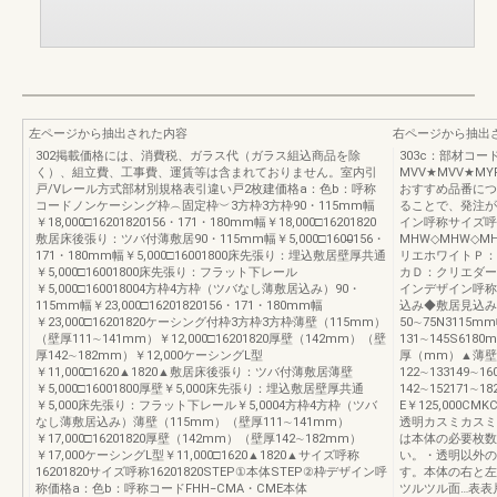
左ページから抽出された内容
右ページから抽出
302掲載価格には、消費税、ガラス代（ガラス組込商品を除
303c：部材コー
く）、組立費、工事費、運賃等は含まれておりません。室内引
MVV★MVV★MYF
戸/Vレール方式部材別規格表引違い戸2枚建価格a：色b：呼称
おすすめ品番につ
コードノンケーシング枠︵固定枠︶3方枠3方枠90・115mm幅
ることで、発注が簡
￥18,000□16201820156・171・180mm幅￥18,000□16201820
イン呼称サイズ呼
敷居床後張り：ツバ付薄敷居90・115mm幅￥5,000□1600̶156・
MHW◇MHW◇M
171・180mm幅￥5,000□16001800床先張り：埋込敷居壁厚共通
リエホワイトＰ：
￥5,000□16001800床先張り：フラット下レール
カＤ：クリエダー
￥5,000□160018004方枠4方枠（ツバなし薄敷居込み）90・
インデザイン呼称
115mm幅￥23,000□16201820156・171・180mm幅
込み◆敷居見込み
￥23,000□16201820ケーシング付枠3方枠3方枠薄壁（115mm）
50∼75N3115m
（壁厚111∼141mm）￥12,000□16201820厚壁（142mm）（壁
131∼145S61
厚142∼182mm）￥12,000ケーシングL型
厚（mm）▲薄壁厚壁
￥11,000□1620▲1820▲敷居床後張り：ツバ付薄敷居薄壁
122∼133149∼1
￥5,000□16001800厚壁￥5,000床先張り：埋込敷居壁厚共通
142∼152171∼1
￥5,000床先張り：フラット下レール￥5,0004方枠4方枠（ツバ
E￥125,000CM
なし薄敷居込み）薄壁（115mm）（壁厚111∼141mm）
透明カスミカスミ
￥17,000□16201820厚壁（142mm）（壁厚142∼182mm）
は本体の必要枚数
￥17,000ケーシングL型￥11,000□1620▲1820▲サイズ呼称
い。・透明以外の
16201820サイズ呼称16201820STEP①本体STEP②枠デザイン呼
す。本体の右と左
称価格a：色b：呼称コードFHH‒CMA・CME本体
ツルツル面…表表