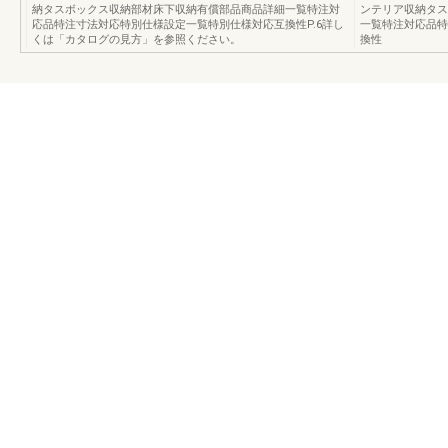
納タスボックス収納部材床下収納有償部品商品詳細一覧特注対
ンテリア収納タス
応品特注寸法対応特別仕様設定一覧特別仕様対応互換性P.6詳し
一覧特注対応品特
くは「カタログの見方」を参照ください。
換性