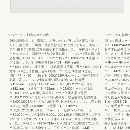
左ページから抽出された内容
右ページから抽出
290掲載価格には、消費税、ガラス代（ガラス組込商品を除
291c：部材コー
く）、組立費、工事費、運賃等は含まれておりません。室内ド
MXL★MXW◆MX
ア/一般ドア部材別規格表親子ドア価格a：色b：呼称コードノン
おすすめ品番につ
ケーシング枠︵固定枠︶3方枠必要に応じて＋ツバ付薄沓摺り埋
ることで、発注が簡
込沓摺り3方枠156・171・180mm幅￥29,000□1220R/L沓摺り
イン呼称サイズ呼
床後張り：ツバ付薄沓摺り156・171・180mm幅
MFP◇−MFP◇−
￥5,000□1200R/L床先張り：埋込沓摺り壁厚共通￥5,000□12004
ークルAサークル
方枠ツバなし薄沓摺り込み4方枠（ツバなし薄沓摺り込み）
コードMZSZDA06
156・171・180mm幅￥34,000□1220R/Lケーシング付枠3方枠
バー（鏡面）商品コ
必要に応じて＋ツバ付薄沓摺り埋込沓摺り3方枠薄壁
￥7,000￥7,
（115mm）（壁厚111∼141mm）￥25,000□1220R/L厚壁
イトＰ：クリエペ
（142mm）（壁厚142∼182mm）￥25,000ケーシングL型
リエダークa：色
￥9,000□1220▲沓摺り床後張り：ツバ付薄沓摺り薄壁
イン呼称末尾例：
￥5,000□1200R/L厚壁￥5,000床先張り：埋込沓摺り壁厚共通
摺り見込み枠見込
￥5,00012004方枠ツバなし薄沓摺り込み4方枠（ツバなし薄沓摺
116∼1305517
り込み）薄壁（115mm）（壁厚111∼141mm）
左右吊元兼用です
￥30,000□1220R/L厚壁（142mm）（壁厚142∼182mm）
す。 R／Lどち
￥30,000ケーシングL型￥9,000□1220▲部材別価格表サイズ呼称
です。・特注で錠
1220サイズ呼称1220STEP①本体STEP②枠デザイン呼称価格
グ枠見込み90・
a：色b：呼称コードFTO‒CMA・CME親扉￥23,000□0720子扉
長さ足長さ壁厚（
￥20,000□特注（0520サイズ）FTO‒CMC・CMD・CMF・
111∼121142∼1