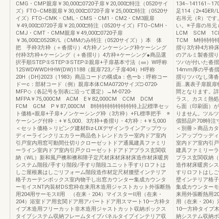
CMG・CMP親扉￥30,000□0720子扉￥20,000□特注（0520サイ
134∼141161∼1
ズ）FTO‒CMB親扉￥30,000□0720子扉￥25,000□特注（0520サ
足114（2×4）
イズ）FTO‒CMK・CML・CMS・CM1・CM2・CM3親扉
右吊元（R）です
￥49,000□0720子扉￥20,000□特注（0520サイズ）FTO‒CMH・
い。※子扉の吊元も
CMJ・CMT・CMM親扉￥49,000□0720子扉
LCM SCM 1C
￥36,000□0520R/L（CMMのみ特注（0520サイズ））本 体
TCM M特特特
把 手枠3方枠（＋沓摺り）4方枠ノンケーシング枠ケーシング
摺り3方枠4方枠床
付枠3方枠+ケーシング（＋沓摺り）4方枠+ケーシング●商品選
のアルミ製沓摺り
択手順STEP①STEP③STEP②親扉+子扉基本寸法（㎜）W呼称
ツバが付いた沓摺
12SWDWWDHHW(DW)1188（親扉723／子扉404）H呼称
14mm厚の平沓
20H（DH)2023（1983）商品コードの構成a：色ーb：呼称コー
摺りツバなし薄沓
ドーc：部材コード（例）親扉本体CMA0720サイズ□-0720-
面…裏表子扉親扉
MFP◇（各記号を別表に沿って選定）→M-0720-
間となります。詳
MFPA￥75,000CM ACM E￥82,000CM CCM DCM
ラス、カスミ熱処
FCM GCM P￥87,000CM B特特特特特特特特上記標準セッ
ら面（印刷面）が
ト価格=親扉+子扉+ノンケーシング枠（3方枠）+FL標準把手 ※
りません。ツルツ
ケーシング付枠：+￥5,000、3方枠+沓摺り・4方枠：+￥5,000
償部品P.708特注
＜セット価格＞リビング建材Biz-LIXデザインラインアップウッ
＜別冊＞商品カタロ
ディーラインクリエカラー商品色トレンドカラー室内ドア室内
ンアップウッディ
引戸室内用窓可動間仕切りクローゼットドア通風建具ファミリ
室内ドア室内引戸
ーライン室内ドア室内引戸クローゼットドアドアプラス玄関収
建具ファミリーラ
納（WL）新和風戸襖和襖和障子定尺材床材床材床造作材床暖房
プラス玄関収納（
システム階段/手すり階段/手すり階段ユニット手すりロフトは
造作材床暖房シス
しご屋根裏はしごリフォーム階段造作材定尺材腰壁インテリア
すりロフトはしご
格子カーテンボックス室内物干し出窓カウンター集成カウンタ
壁インテリア格子
ーモイスNT内装材DS窓枠在来用木造用ジャストカット外張断熱
集成カウンターモ
用204用サーモスⅡ用 （在来・204）マイスターⅡ用（在来・
来用外張断熱用20
204）浴室ドア用玄関ドア用アパートドア用スマート10一方枠タ
用（在来・204
イプ木造用フリーカット非木造用ジャストカット収納ボックス
10一方枠タイプ
タイプシステム収納フレームタイプパネルタイプインテリア収
納システム収納ボ