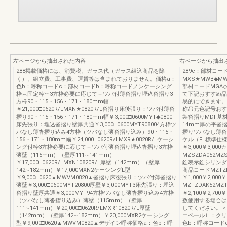
左ページから抽出された内容
右ページから抽出
288掲載価格には、消費税、ガラス代（ガラス組込商品を除
289c：部材コー
く）、組立費、工事費、運賃等は含まれておりません。価格a：
MXS★MWB◆MW
色b：呼称コードc：部材コードb：呼称コードノンケーシング
部材コードMGA◇M
枠︵固定枠︶3方枠必要に応じて＋ツバ付薄沓摺り埋込沓摺り3
て下記おすすめ品
方枠90・115・156・171・180mm幅
易的にできます。F
￥21,000□0620R/LMXN★0820R/L沓摺り床後張り：ツバ付薄沓
称吊元色記号おす
摺り90・115・156・171・180mm幅￥3,000□0600MYT◆0800
製沓摺りMDF基
床先張り：埋込沓摺り壁厚共通￥3,000□0600MYT908004方枠ツ
14mm厚の平沓
バなし薄沓摺り込み4方枠（ツバなし薄沓摺り込み）90・115・
摺りツバなし薄沓
156・171・180mm幅￥24,000□0620R/LMXR★0820R/Lケーシ
ケル（FL標準仕様）
ング付枠3方枠必要に応じて＋ツバ付薄沓摺り埋込沓摺り3方枠
￥3,000￥3,
薄壁（115mm）（壁厚111∼141mm）
MZSZDA052MZ
￥17,000□0620R/LMXN10820R/L厚壁（142mm）（壁厚
錠表示錠シリンダ
142∼182mm）￥17,000MXN2ケーシングL型
商品コードMZTZD
￥9,000□0620▲MWVM0820▲沓摺り床後張り：ツバ付薄沓摺り
￥1,000￥2,0
薄壁￥3,000□0600MYT20800厚壁￥3,000MYT3床先張り：埋込
MZTZDAK52MZ
沓摺り壁厚共通￥3,000MYT94方枠ツバなし薄沓摺り込み4方枠
￥2,100￥2,7
（ツバなし薄沓摺り込み）薄壁（115mm）（壁厚
数使用する場合は
111∼141mm）￥20,000□0620R/LMXR10820R/L厚壁
してください。＜
（142mm）（壁厚142∼182mm）￥20,000MXR2ケーシングL
エペールＬ：クリ
型￥9,000□0620▲MWVM0820▲デザイン呼称価格a：色b：呼
色b：呼称コード