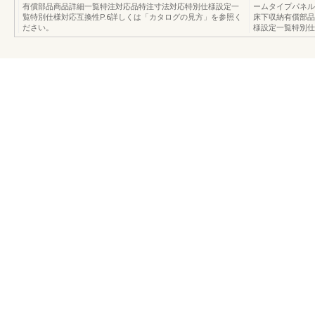
有償部品商品詳細一覧特注対応品特注寸法対応特別仕様設定一
ームタイプパネル
覧特別仕様対応互換性P.6詳しくは「カタログの見方」を参照く
床下収納有償部品
ださい。
様設定一覧特別仕