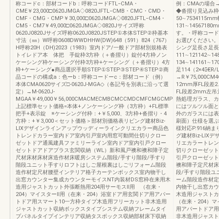
称コードc：部材コードb：呼称コードFTL‒CMA・
例：CMAの場合
CME￥23,000□0620JMGA◇0820JFTL‒CMB・CMC・CMD・
◆沓摺り見込み枠
CMF・CMG・CMP￥30,000□0620JMGA◇0820JFTL‒CM4・
50∼7534115mm
CM5・CM7￥49,000□0620JMGA◇0820Jサイズ呼称
131∼145671
0620J0820Jサイズ呼称0620J0820JSTEP①本体STEP②枠基本
す。・呼称コード
寸法（㎜）W呼称0608DWWDHHW(DW)648（591）824（767）
お選びください。
H呼称20H（DH)2023（1983）室内ドア/一般ドア部材別規格表
シング足長さ足長
トイレドア本 体把 手錠枠3方枠（＋沓摺り）錠付4方枠ノン
111∼121142∼1
ケーシング枠ケーシング付枠3方枠+ケーシング（＋沓摺り）4方
134∼141161∼1
枠+ケーシング●商品選択手順STEP①STEP③STEP④STEP②商
足114（2×4）̶
品コードの構成a：色ーb：呼称コードーc：部材コード（例）
→R￥75,000C
本体CMA0620サイズ□-0620J-MGA◇（各記号を別表に沿って選
12mm厚FL段差
定）→M-0620J-
FL段差2mm左
MGAA￥49,000￥56,000CMACMECMBCMCCMDCMFCMGCMP
熱処理ガラス、カ
上記標準セット価格=本体+ノンケーシング枠（3方枠）+FL標準
にはツルツル面と
把手+表示錠 ※ケーシング付枠：+￥5,000、3方枠+沓摺り・4
外のガラスには表
方枠：+￥3,000＜セット価格＞部材別価格表リビング建材Biz-
刷面）仕様を選ぶP.
LIXデザインラインアップウッディーラインクリエカラー商品色
様対応P.916納ま
トレンドカラー室内ドア室内引戸室内用窓可動間仕切りクロー
グ建材Biz-LI
ゼットドア通風建具ファミリーライン室内ドア室内引戸クロー
リエカラートレン
ゼットドアドアプラス玄関収納（WL）新和風戸襖和襖和障子定
切りクローゼット
尺材床材床材床造作材床暖房システム階段/手すり階段/手すり
引戸クローゼット
階段ユニット手すりロフトはしご屋根裏はしごリフォーム階段
襖和障子定尺材床
造作材定尺材腰壁インテリア格子カーテンボックス室内物干し
段/手すり階段ユ
出窓カウンター集成カウンターモイスNT内装材DS窓枠在来用木
ーム階段造作材定
造用ジャストカット外張断熱用204用サーモスⅡ用 （在来・
内物干し出窓カウ
204）マイスターⅡ用（在来・204）浴室ドア用玄関ドア用アパー
木造用ジャストカ
トドア用スマート10一方枠タイプ木造用フリーカット非木造用
（在来・204）
ジャストカット収納ボックスタイプシステム収納フレームタイ
用アパートドア用
プパネルタイプインテリア収納タスボックス収納部材床下収納
非木造用ジャスト