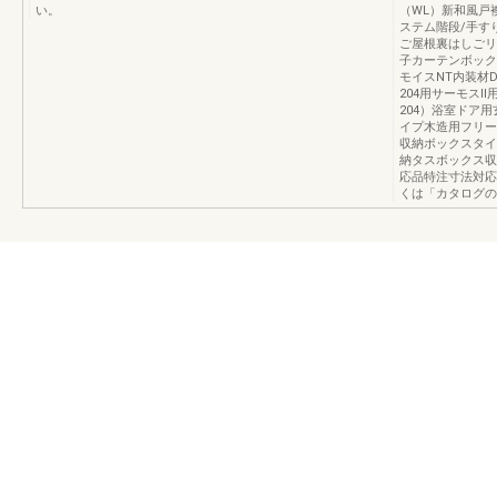
い。
（WL）新和風戸
ステム階段/手す
ご屋根裏はしごリ
子カーテンボック
モイスNT内装材
204用サーモスⅡ
204）浴室ドア
イプ木造用フリー
収納ボックスタイ
納タスボックス収
応品特注寸法対応
くは「カタログの