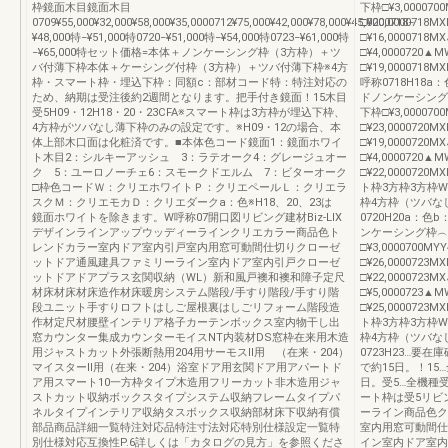
枠鏡面木目鏡面木目
下枠□¥3,0000
0709¥55,000¥32,000¥58,000¥35,0000712¥75,000¥42,000¥78,000¥45,0000718−
□¥20,00007
¥48,000特−¥51,000特0720−¥51,000特−¥54,000特0723−¥61,000特
□¥16,0000718
−¥65,000特セット価格=本体＋ノンケーシング枠（3方枠）＋ツ
□¥4,000072
バ付薄下枠本体＋ケーシング付枠（3方枠）＋ツバ付薄下枠※4方
□¥19,000071
枠・スマート枠・埋込下枠：同額c：部材コード特：特注対応の
呼称0718H18
ため、納期は受注後約2週間となります。把手付き鏡面！15木目
ドノンケーシング枠︵
受5H09・12H18・20・23CFA※スマート枠は3方枠が埋込下枠、
下枠□¥3,0000
4方枠がツバなし薄下枠のみの設定です。※H09・12の場合、本
□¥23,00007
体上部木口面は化粧済です。■本体色コード鏡面1：鏡面ホワイ
□¥19,0000720
ト木目2：シルキーアッシュ 3：ラテオーク4：グレージュオー
□¥4,000072
ク 5：ユーロノーチェ6：スモークドエルム 7：ビターオーク
□¥22,000072
□枠色コードＷ：クリエホワイトＰ：クリエペールＬ：クリエラ
ト枠3方枠3方枠W¥20
スクＭ：クリエモカＤ：クリエダークa：色※H18、20、23は
枠4方枠（ツバなし薄
鏡面ホワイトを除きます。W呼称07開口図リビング建材Biz-LIX
0720H20a：
デザインラインアップウッディーラインクリエカラー商品色ト
ンケーシング枠︵固定
レンドカラー室内ドア室内引戸室内用窓可動間仕切りクローゼ
□¥3,000070
ットドア通風建具ファミリーライン室内ドア室内引戸クローゼ
□¥26,00007
ットドアドアプラス玄関収納（WL）新和風戸襖和襖和障子定尺
□¥22,0000723
材床材床材床造作材床暖房システム階段/手すり階段/手すり階
□¥5,000072
段ユニット手すりロフトはしご屋根裏はしごリフォーム階段造
□¥25,000072
作材定尺材腰壁インテリア格子カーテンボックス室内物干し出
ト枠3方枠3方枠W¥23
窓カウンター集成カウンターモイスNT内装材DS窓枠在来用木造
枠4方枠（ツバなし薄
用ジャストカット外張断熱用204用サーモスⅡ用 （在来・204）
0723H23…
マイスターⅡ用（在来・204）浴室ドア用玄関ドア用アパートド
で約15日。！1
ア用スマート10一方枠タイプ木造用フリーカット非木造用ジャ
日。受5…全機種
ストカット収納ボックスタイプシステム収納フレームタイプパ
ート枠は受5リビン
ネルタイプインテリア収納タスボックス収納部材床下収納有償
ーライン商品色ク
部品商品詳細一覧特注対応品特注寸法対応特別仕様設定一覧特
室内用窓可動間仕
別仕様対応互換性P.6詳しくは「カタログの見方」を参照くださ
イン室内ドア室内