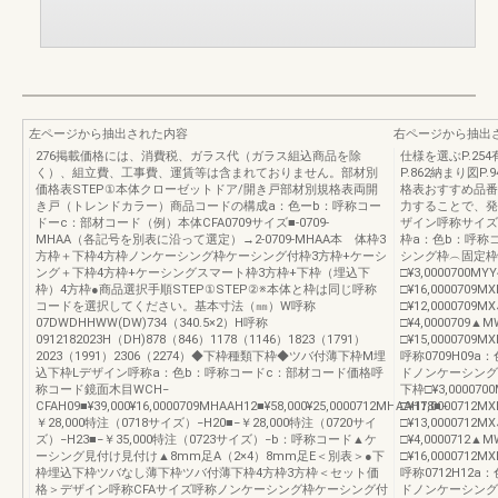
左ページから抽出された内容
右ページから抽出
276掲載価格には、消費税、ガラス代（ガラス組込商品を除
仕様を選ぶP.254
く）、組立費、工事費、運賃等は含まれておりません。部材別
P.862納まり図P
価格表STEP①本体クローゼットドア/開き戸部材別規格表両開
格表おすすめ品番
き戸（トレンドカラー）商品コードの構成a：色ーb：呼称コー
力することで、発注
ドーc：部材コード（例）本体CFA0709サイズ■-0709-
ザイン呼称サイズ
MHAA（各記号を別表に沿って選定）→2-0709-MHAA本 体枠3
枠a：色b：呼称
方枠＋下枠4方枠ノンケーシング枠ケーシング付枠3方枠+ケーシ
シング枠︵固定枠︶3
ング＋下枠4方枠+ケーシングスマート枠3方枠+下枠（埋込下
□¥3,000070
枠）4方枠●商品選択手順STEP①STEP②※本体と枠は同じ呼称
□¥16,00007
コードを選択してください。基本寸法（㎜）W呼称
□¥12,0000709
07DWDHHWW(DW)734（340.5×2）H呼称
□¥4,000070
0912182023H（DH)878（846）1178（1146）1823（1791）
□¥15,000070
2023（1991）2306（2274）◆下枠種類下枠◆ツバ付薄下枠M埋
呼称0709H09
込下枠Lデザイン呼称a：色b：呼称コードc：部材コード価格呼
ドノンケーシング枠︵
称コード鏡面木目WCH‒
下枠□¥3,0000
CFAH09■¥39,000¥16,0000709MHAAH12■¥58,000¥25,0000712MHAAH18■−
□¥17,00007
￥28,000特注（0718サイズ）−H20■−￥28,000特注（0720サイ
□¥13,0000712
ズ）−H23■−￥35,000特注（0723サイズ）−b：呼称コード▲ケ
□¥4,000071
ーシング見付け見付け▲8mm足A（2×4）8mm足E＜別表＞●下
□¥16,000071
枠埋込下枠ツバなし薄下枠ツバ付薄下枠4方枠3方枠＜セット価
呼称0712H12
格＞デザイン呼称CFAサイズ呼称ノンケーシング枠ケーシング付
ドノンケーシング枠︵