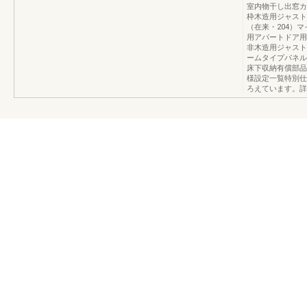
室内物干し出窓カ
枠木造用ジャスト
（在来・204）
用アパートドア用
非木造用ジャスト
ームタイプパネル
床下収納有償部品
様設定一覧特別仕
ろえています。詳しく