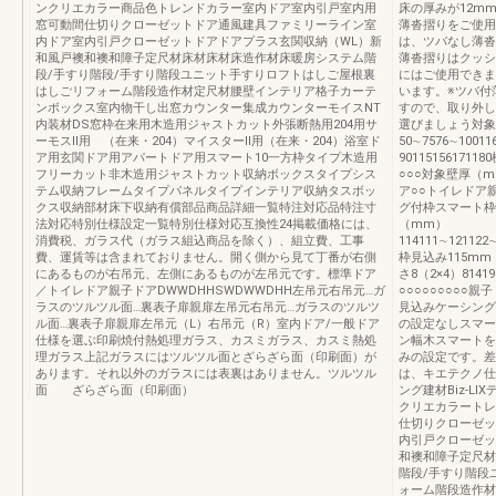
ンクリエカラー商品色トレンドカラー室内ドア室内引戸室内用
床の厚みが12m
窓可動間仕切りクローゼットドア通風建具ファミリーライン室
薄沓摺りをご使用
内ドア室内引戸クローゼットドアドアプラス玄関収納（WL）新
は、ツバなし薄沓
和風戸襖和襖和障子定尺材床材床材床造作材床暖房システム階
薄沓摺りはクッシ
段/手すり階段/手すり階段ユニット手すりロフトはしご屋根裏
にはご使用できま
はしごリフォーム階段造作材定尺材腰壁インテリア格子カーテ
います。※ツバ付
ンボックス室内物干し出窓カウンター集成カウンターモイスNT
すので、取り外し
内装材DS窓枠在来用木造用ジャストカット外張断熱用204用サ
選びましょう対象
ーモスⅡ用 （在来・204）マイスターⅡ用（在来・204）浴室ド
50∼7576∼1001
ア用玄関ドア用アパートドア用スマート10一方枠タイプ木造用
9011515617
フリーカット非木造用ジャストカット収納ボックスタイプシス
○○○対象壁厚（mm
テム収納フレームタイプパネルタイプインテリア収納タスボッ
ア○○トイレドア
クス収納部材床下収納有償部品商品詳細一覧特注対応品特注寸
グ付枠スマート枠
法対応特別仕様設定一覧特別仕様対応互換性24掲載価格には、
（mm）
消費税、ガラス代（ガラス組込商品を除く）、組立費、工事
114111∼121122
費、運賃等は含まれておりません。開く側から見て丁番が右側
枠見込み115m
にあるものが右吊元、左側にあるものが左吊元です。標準ドア
さ8（2×4）8141
／トイレドア親子ドアDWWDHHSWDWWDHH左吊元右吊元…ガ
○○○○○○○○○
ラスのツルツル面…裏表子扉親扉左吊元右吊元…ガラスのツルツ
見込みケーシング
ル面…裏表子扉親扉左吊元（L）右吊元（R）室内ドア/一般ドア
の設定なしスマー
仕様を選ぶ印刷焼付熱処理ガラス、カスミガラス、カスミ熱処
ン幅木スマートを
理ガラス上記ガラスにはツルツル面とざらざら面（印刷面）が
みの設定です。差額
あります。それ以外のガラスには表裏はありません。ツルツル
は、キエテクノ仕
面 ざらざら面（印刷面）
ング建材Biz-L
クリエカラートレ
仕切りクローゼッ
内引戸クローゼッ
和襖和障子定尺材
階段/手すり階段
ォーム階段造作材