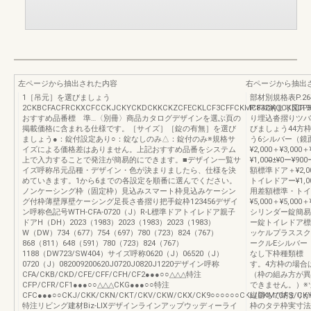
左ページから抽出された内容
右ページから抽出
1［吊元］を選びましょう
部材別規格表P.2
2CKBCFACFRCKXCFCCKJCKYCKDCKKCKZCFECKLCF3CFFCKMCF4CKGCKNCF5
P.832納まり図P
おすすめ品番標 準…〈別冊〉商品カタログデザインを選ぶ頁の
り埋込沓摺りツバ
掲載価格に含まれる仕様です。［サイズ］［錠の有無］を選び
びましょう44方
ましょう●：錠付設定あり○：錠なしのみ△：錠付のみ※規格サ
う6シルバー（鏡
イズによる価格差はありません。上記おすすめ品番をシステム
¥2,000＋¥3,000
上で入力することで発注が簡易的にできます。■デザイン一覧サ
¥1,000̶±¥0ー¥90
イズ呼称吊元品種・デザイン・色が決まりましたら、仕様を決
額標準ドア＋¥2,000＋
めていきます。1から6までの各設定を順番に選んでください。
トイレドアー¥1,00
ノンケーシング枠（固定枠）見込みスマート枠見込みケーシン
用差額標準・トイレドア
グ付枠薄壁厚壁ケーシング足長さ沓摺り把手錠枠123456デザイ
¥5,000＋¥5,
ン呼称色記号WTH-CFA-0720（J）R-L標準ドアトイレドア親子
シリンダー錠簡易
ドアH（DH）2023（1983）2023（1983）2023（1983）
ー錠トイレドア標
W（DW）734（677）754（697）780（723）824（767）
ッケルプラススク
868（811）648（591）780（723）824（767）
ークルEシルバー
1188（DW723/SW404）サイズ呼称0620（J）06520（J）
なし下枠種類標 
0720（J）082009200620J0720J0820J1220デザイン呼称
す。4方枠の場合
CFA/CKB/CKD/CFE/CFF/CFH/CF2●●●○○△△△特注
（枠の組み方が異
CFP/CFR/CF1●●●○○△△△CKG●●●○○特注
できません。）※
CFC●●●○○CKJ/CKK/CKN/CKT/CKV/CKW/CKX/CK9○○○○○○CKL/CKM/CFS/CKY/
縦勝ちで納まりが
特注リビング建材Biz-LIXデザインラインアップウッディーライ
枠のタテ枠実寸法