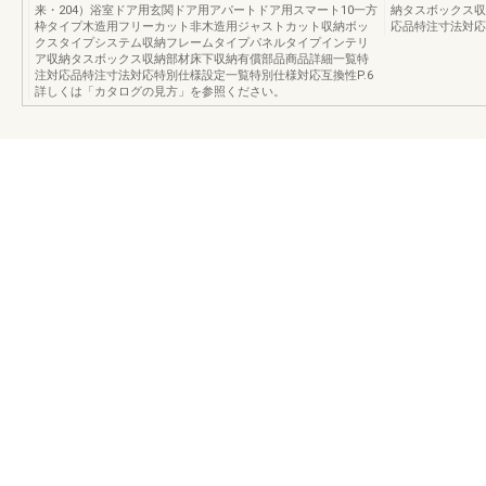
来・204）浴室ドア用玄関ドア用アパートドア用スマート10一方
納タスボックス収
枠タイプ木造用フリーカット非木造用ジャストカット収納ボッ
応品特注寸法対応
クスタイプシステム収納フレームタイプパネルタイプインテリ
ア収納タスボックス収納部材床下収納有償部品商品詳細一覧特
注対応品特注寸法対応特別仕様設定一覧特別仕様対応互換性P.6
詳しくは「カタログの見方」を参照ください。