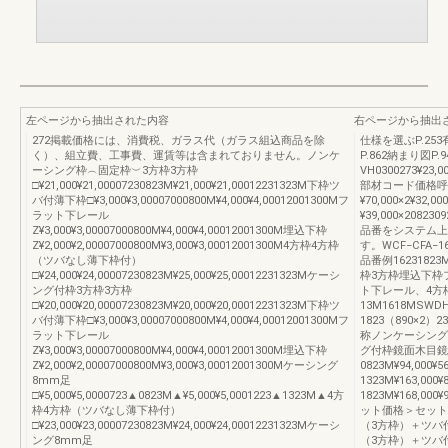
左ページから抽出された内容
右ページから抽出
272掲載価格には、消費税、ガラス代（ガラス組込商品を除
仕様を選ぶP.253
く）、組立費、工事費、運賃等は含まれておりません。ノンケ
P.862納まり図P
ーシング枠︵固定枠︶3方枠3方枠
VH0300273¥23,0
□¥21,000¥21,00007230823M¥21,000¥21,00012231323M下枠ツ
部材コード価格呼
バ付薄下枠□¥3,000¥3,00007000800M¥4,000¥4,00012001300Mフ
¥70,000×2¥32,0
ラット下レール
¥39,000×20
Z¥3,000¥3,00007000800M¥4,000¥4,00012001300M埋込下枠
品番をシステム上
Z¥2,000¥2,00007000800M¥3,000¥3,00012001300M4方枠4方枠
す。WCF−CFA
（ツバなし薄下枠付）
品番例162318
□¥24,000¥24,00007230823M¥25,000¥25,00012231323Mケーシ
枠3方枠埋込下枠
ング付枠3方枠3方枠
ト下レール、4方
□¥20,000¥20,00007230823M¥20,000¥20,00012231323M下枠ツ
13M1618MSWDH
バ付薄下枠□¥3,000¥3,00007000800M¥4,000¥4,00012001300Mフ
1823（890×2）
ラット下レール
称ノンケーシング
Z¥3,000¥3,00007000800M¥4,000¥4,00012001300M埋込下枠
グ付枠鏡面木目鏡
Z¥2,000¥2,00007000800M¥3,000¥3,00012001300Mケーシング
0823M¥94,000¥56
8mm足
1323M¥163,000¥8
□¥5,000¥5,0000723▲0823M▲¥5,000¥5,0001223▲1323M▲4方
1823M¥168,000¥9
枠4方枠（ツバなし薄下枠付）
ット価格＞セット
□¥23,000¥23,00007230823M¥24,000¥24,00012231323Mケーシ
（3方枠）＋ツバ
ング8mm足
（3方枠）＋ツバ