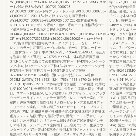
□¥5,000¥5,0000723▲0823M▲¥5,000¥5,0001223▲1323M▲スマ
枠：−￥1,000
ート枠3方枠3方枠W¥21,000¥21,0000723−
がない場合は受注
¥21,000¥21,0001223−下枠フラット下レールZ¥3,000¥3,0000700−
産品。受注から工
¥4,000¥4,0001200−4方枠4方枠（ツバなし薄下枠付）
「×2」は本体の
W¥24,000¥24,0000723−¥25,000¥25,0001223−部材別価格表
い。b：呼称コー
STEP①STEP②デザイン呼称a：色b：呼称コード価格呼称コー
24mmA（2×4
ド価格呼称コード鏡面木目鏡面木目WCF‒
トＰ：クリエペー
CFA■¥70,000¥32,00007230823M¥69,000×2¥31,000×206230623MWCF‒
エダークa：色■
CF1■−¥39,00007230823M−¥36,000×206230623Mクローゼット
す。鏡面1：鏡面
ドア/折れ戸部材別規格表フリータイプ（ミラーなし）H23（ト
ーク4：グレージ
レンドカラー）①商品コードの構成a：色ーb：呼称コードー
ルム 7：ビター
c：部材コード（例）本体CFA0723サイズ■-0723-MKXA（各記号
まで約10日。受
を別表に沿って選定）→2-0723-MKXA本 体●商品選択手順
ーからピボットに
STEP①サイズに応じて必要枚数枠3方枠＋下枠4方枠ノンケーシ
本体に同梱されて
ング枠3方枠+ケーシング＋下枠4方枠+ケーシングケーシング付
す。サイズ呼称082
枠3方枠＋下枠4方枠スマート枠STEP②サイズ呼称
MWH9□-1823MC
07230823M12231323M開口図H23基本寸法（㎜）W呼称
07230823M12
0708M12W(SW)734（693）824（783）1183（570×2）H呼称
セット2419リビ
23H（DH)2306（2261）本体枠把手付き鏡面！15木目受5把手な
ーライン商品色ク
し受10CFACF1…全機種受注生産品。受注から工場出荷まで約5
室内用窓可動間仕
日。スマート枠は受5リビング建材Biz-LIXデザインラインアップ
イン室内ドア室内
ウッディーラインクリエカラー商品色トレンドカラー室内ドア
（WL）新和風戸
室内引戸室内用窓可動間仕切りクローゼットドア通風建具ファ
ステム階段/手す
ミリーライン室内ドア室内引戸クローゼットドアドアプラス玄
ご屋根裏はしごリ
関収納（WL）新和風戸襖和襖和障子定尺材床材床材床造作材床
子カーテンボック
暖房システム階段/手すり階段/手すり階段ユニット手すりロフ
モイスNT内装材
トはしご屋根裏はしごリフォーム階段造作材定尺材腰壁インテ
204用サーモスⅡ
リア格子カーテンボックス室内物干し出窓カウンター集成カウ
204）浴室ドア
ンターモイスNT内装材DS窓枠在来用木造用ジャストカット外張
イプ木造用フリー
断熱用204用サーモスⅡ用 （在来・204）マイスターⅡ用（在
収納ボックスタイ