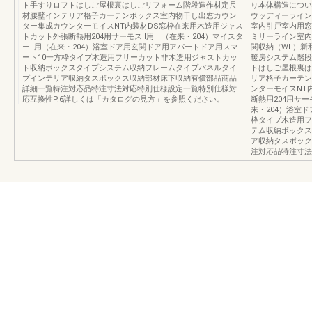
ト手すりロフトはしご屋根裏はしごリフォーム階段造作材定尺
り本体構造について
材腰壁インテリア格子カーテンボックス室内物干し出窓カウン
ウッディーライン
ター集成カウンターモイスNT内装材DS窓枠在来用木造用ジャス
室内引戸室内用窓
トカット外張断熱用204用サーモスⅡ用 （在来・204）マイスタ
ミリーライン室内
ーⅡ用（在来・204）浴室ドア用玄関ドア用アパートドア用スマ
関収納（WL）新
ート10一方枠タイプ木造用フリーカット非木造用ジャストカッ
暖房システム階段
ト収納ボックスタイプシステム収納フレームタイプパネルタイ
トはしご屋根裏は
プインテリア収納タスボックス収納部材床下収納有償部品商品
リア格子カーテン
詳細一覧特注対応品特注寸法対応特別仕様設定一覧特別仕様対
ンターモイスNT
応互換性P.6詳しくは「カタログの見方」を参照ください。
断熱用204用サー
来・204）浴室
枠タイプ木造用フ
テム収納ボックス
ア収納タスボック
注対応品特注寸法