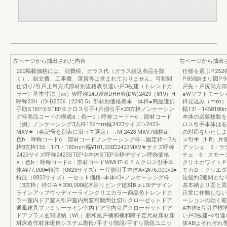
左ページから抽出された内容
右ページから抽出
260掲載価格には、消費税、ガラス代（ガラス組込商品を除
仕様を選ぶP.252
く）、組立費、工事費、運賃等は含まれておりません。可動間
P.858納まり図P
仕切り/引戸上吊方式部材別規格表引違い戸3枚建（トレンドカ
戸先・戸尻両方扉
ラー）基本寸法（㎜）W呼称24DWWDHHW(DW)2429（819）H
●Wソフトモーシ
呼称23H（DH)2306（2240.5）部材別価格表本 体枠●商品選択
枠見込み（mm）壁
手順STEP①STEP②クロス引手+片側引手×23方枠ノンケーシン
幅131∼14581
グ枠商品コードの構成a：色ーb：呼称コードーc：部材コード
本体の必要枚数を
（例）ノンケーシング3方枠156mm幅2423サイズ□-2423-
ロス引手本体は右
MXV★（各記号を別表に沿って選定）→M-2423-MXV7価格a：
の対応をいたしま
色b：呼称コードc：部材コードノンケーシング枠︵固定枠︶3方
ス引手（HR）片
枠3方枠156・171・180mm幅¥101,000□2423MXV★サイズ呼称
アッシュ 3：ラ
2423サイズ呼称2423STEP①本体STEP②枠デザイン呼称価格
チェ 6：スモー
a：色b：呼称コードc：部材コードWMHT-ＣＦＡクロス引手本
クリエホワイトＰ
体A¥77,000■特注（0823サイズ）ー片側引手本体A×2¥76,000×2■
モカＤ：クリエダ
特注（0823サイズ）ーセット価格=本体×3+ノンケーシング枠
注後約2週間とな
（3方枠）特CFA￥330,000縦木目リビング建材Biz-LIXデザイン
基本納まり図と異
ラインアップウッディーラインクリエカラー商品色トレンドカ
正常に作動しない
ラー室内ドア室内引戸室内用窓可動間仕切りクローゼットドア
ーションの効く範
通風建具ファミリーライン室内ドア室内引戸クローゼットドア
A本体B片引戸標準
ドアプラス玄関収納（WL）新和風戸襖和襖和障子定尺材床材床
い戸2枚建−○引違
材床造作材床暖房システム階段/手すり階段/手すり階段ユニッ
体ABはそれぞれ