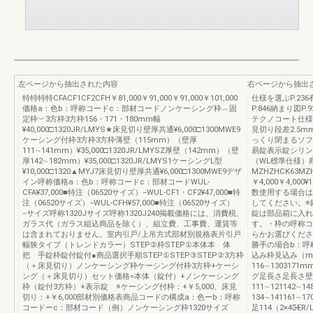
左ページから抽出された内容
右ページから抽出
特特特特CFACF1CF2CFH￥81,000￥91,000￥91,000￥101,000
仕様を選ぶP.236
価格a：色b：呼称コードc：部材コードノンケーシング枠︵固
P.846納まり図P
定枠︶3方枠3方枠156・171・180mm幅
テクノコート仕様を
¥40,000□1320JR/LMYS★床見切り壁厚共通¥6,000□1300MWE9
見切り段差2.5m
ケーシング付枠3方枠3方枠薄壁（115mm）（壁厚
っくり閉まるソフ
111∼141mm）¥35,000□1320JR/LMYSZ厚壁（142mm）（壁
易錠表示錠シリン
厚142∼182mm）¥35,000□1320JR/LMYS1ケーシングL型
（WL標準仕様）
¥10,000□1320▲MYJ7床見切り壁厚共通¥6,000□1300MWE9デザ
MZHZHCK63MZ
イン呼称価格a：色b：呼称コードc：部材コードWUL-
￥4,000￥4,0
CFA¥37,000■特注（06520サイズ）−WUL-CF1・CF2¥47,000■特
数使用する場合は
注（06520サイズ）−WUL-CFH¥57,000■特注（06520サイズ）
してください。※
−サイズ呼称1320Jサイズ呼称1320J240掲載価格には、消費税、
錠は部品箱に入れ
ガラス代（ガラス組込商品を除く）、組立費、工事費、運賃等
す。・枠の呼称コ
は含まれておりません。室内引戸/上吊方式部材別規格表片引戸
らかお選びくださ
幅狭タイプ（トレンドカラー）STEP②枠STEP①本体本 体
勝手の場合b：呼
把 手錠枠錠付錠付●商品選択手順STEP①STEP③STEP②3方枠
込み枠見込み（m
（＋床見切り）ノンケーシング枠ケーシング付枠3方枠+ケーシ
116∼1303171
ング（＋床見切り）セット価格=本体（錠付）+ノンケーシング
グ足長さ足長さ壁
枠（錠付3方枠）+表示錠 ※ケーシング付枠：+￥5,000、床見
111∼121142∼1
切り：+￥6,000部材別価格表商品コードの構成a：色ーb：呼称
134∼141161∼1
コードーc：部材コード（例）ノンケーシング枠1320サイズ
足114（2×4）