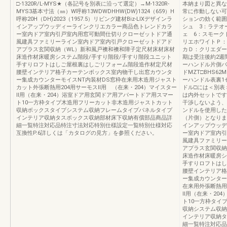
□-1320R/L-MYS★（各記号を別表に沿って選定）→M-1320R-
本納まり図と異な
MYS3基本寸法（㎜）W呼称13WDWDHHW(DW)1324（659）H
常に作動しない可
呼称20H（DH)2023（1957.5）リビング建材Biz-LIXデザインラ
ションの効く範囲
インアップウッディーラインクリエカラー商品色トレンドカラ
シュ 3：ラテオ
ー室内ドア室内引戸室内用窓可動間仕切りクローゼットドア通
ェ 6：スモーク
風建具ファミリーライン室内ドア室内引戸クローゼットドアド
リエホワイトＰ：
アプラス玄関収納（WL）新和風戸襖和襖和障子定尺材床材床材
カＤ：クリエダー
床造作材床暖房システム階段/手すり階段/手すり階段ユニット
期は受注後約2週
手すりロフトはしご屋根裏はしごリフォーム階段造作材定尺材
ーハンドル片側バ
腰壁インテリア格子カーテンボックス室内物干し出窓カウンタ
ドMZT□BHS62M
ー集成カウンターモイスNT内装材DS窓枠在来用木造用ジャスト
ーハンドル表裏1
カット外張断熱用204用サーモスⅡ用 （在来・204）マイスター
ドル□には＜別表
Ⅱ用（在来・204）浴室ドア用玄関ドア用アパートドア用スマー
は内外セットです
ト10一方枠タイプ木造用フリーカット非木造用ジャストカット
干渉しないよう、
収納ボックスタイプシステム収納フレームタイプパネルタイプ
ンドルを使用した
インテリア収納タスボックス収納部材床下収納有償部品商品詳
（片側）となります
細一覧特注対応品特注寸法対応特別仕様設定一覧特別仕様対応
インアップウッデ
互換性P.6詳しくは「カタログの見方」を参照ください。
ー室内ドア室内引
風建具ファミリー
アプラス玄関収納
床造作材床暖房シ
手すりロフトはし
腰壁インテリア格
ー集成カウンター
在来用外張断熱用
Ⅱ用（在来・20
ト10一方枠タイ
収納システム収納
インテリア収納タ
細一覧特注対応品