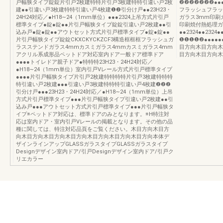
戸幅狭タイプ錠錠片引戸2枚建特特片引戸3枚建特特引違い戸2枚
❷❷❷❷❷❷❷●●●●●
建●●引違い戸3枚建特特引違い戸4枚建❶❷引分け戸●●23H23・
フラッシュフラッ
24H24対応／●H18∼24（1mm単位）●●●2324上吊方式片引戸
ガラス3mm印刷
標準タイプ●錠●錠●●片引戸幅狭タイプ錠錠引違い戸2枚建●●引
印刷焼付熱処理ガ
込み戸●錠●錠●●アウトセット方式片引戸標準タイプ●錠●錠●●
●●2324●●23
片引戸幅狭タイプ錠錠CKXCKYCKZCF3構造框框框フラッシュガ
❶❶❶❶❷●●●●●●2
ラスステンドガラス4mmカスミガラス4mmカスミガラス4mm
目方向木目方向木
アクリル系成形品ペットドア対応室内ドア一般ドア標準ドア
目方向木目方向木
●●●●トイレドア親子ドア●特特特23H23・24H24対応／
●H18∼24（1mm単位）室内引戸Vレール方式片引戸標準タイプ
●●●●片引戸幅狭タイプ片引戸2枚建特特特特片引戸3枚建特特特
特引違い戸2枚建●●●引違い戸3枚建特特特引違い戸4枚建❷❷❷
引分け戸●●●23H23・24H24対応／●H18∼24（1mm単位）上吊
方式片引戸標準タイプ●●●片引戸幅狭タイプ引違い戸2枚建●●引
込み戸●●●アウトセット方式片引戸標準タイプ●●●片引戸幅狭タ
イプ※ペットドア対応は、標準ドアのみとなります。※H特注対
応は室内ドア・室内引戸Vレールの掲載となります。その他の品
種に関しては、特注対応品頁をご覧ください。木目方向木目方
向木目方向木目方向木目方向木目方向木目方向木目方向本体デ
ザインラインアップGLASSガラスタイプGLASSガラスタイプ
Designデザイン室内ドア/引戸Designデザイン室内ドア/引戸ク
リエカラー