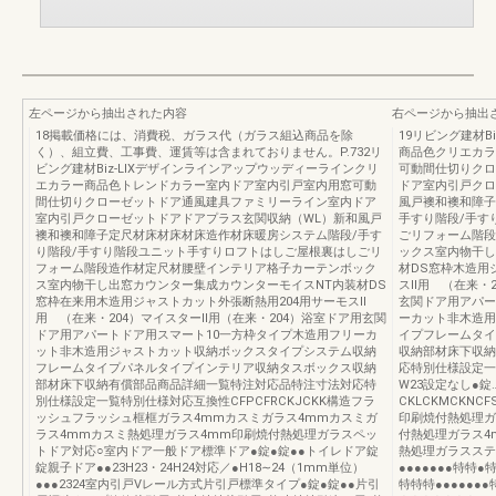
左ページから抽出された内容
右ページから抽出
18掲載価格には、消費税、ガラス代（ガラス組込商品を除
19リビング建材B
く）、組立費、工事費、運賃等は含まれておりません。P.732リ
商品色クリエカラ
ビング建材Biz-LIXデザインラインアップウッディーラインクリ
可動間仕切りクロ
エカラー商品色トレンドカラー室内ドア室内引戸室内用窓可動
ドア室内引戸クロ
間仕切りクローゼットドア通風建具ファミリーライン室内ドア
風戸襖和襖和障子
室内引戸クローゼットドアドアプラス玄関収納（WL）新和風戸
手すり階段/手す
襖和襖和障子定尺材床材床材床造作材床暖房システム階段/手す
ごリフォーム階段
り階段/手すり階段ユニット手すりロフトはしご屋根裏はしごリ
ックス室内物干し
フォーム階段造作材定尺材腰壁インテリア格子カーテンボック
材DS窓枠木造用
ス室内物干し出窓カウンター集成カウンターモイスNT内装材DS
スⅡ用 （在来・2
窓枠在来用木造用ジャストカット外張断熱用204用サーモスⅡ
玄関ドア用アパー
用 （在来・204）マイスターⅡ用（在来・204）浴室ドア用玄関
ーカット非木造用
ドア用アパートドア用スマート10一方枠タイプ木造用フリーカ
イプフレームタイ
ット非木造用ジャストカット収納ボックスタイプシステム収納
収納部材床下収納
フレームタイプパネルタイプインテリア収納タスボックス収納
応特別仕様設定一
部材床下収納有償部品商品詳細一覧特注対応品特注寸法対応特
W23設定なし●錠
別仕様設定一覧特別仕様対応互換性CFPCFRCKJCKK構造フラ
CKLCKMCKN
ッシュフラッシュ框框ガラス4mmカスミガラス4mmカスミガ
印刷焼付熱処理ガ
ラス4mmカスミ熱処理ガラス4mm印刷焼付熱処理ガラスペッ
付熱処理ガラス4
トドア対応○室内ドア一般ドア標準ドア●錠●錠●●トイレドア錠
熱処理ガラスステ
錠親子ドア●●23H23・24H24対応／●H18∼24（1mm単位）
●●●●●●●特特●特
●●●2324室内引戸Vレール方式片引戸標準タイプ●錠●錠●●片引
特特特●●●●●●