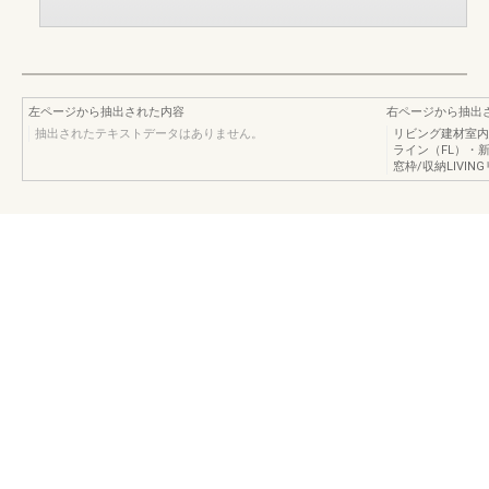
左ページから抽出された内容
右ページから抽出
抽出されたテキストデータはありません。
リビング建材室内
ライン（FL）・新
窓枠/収納LIVIN